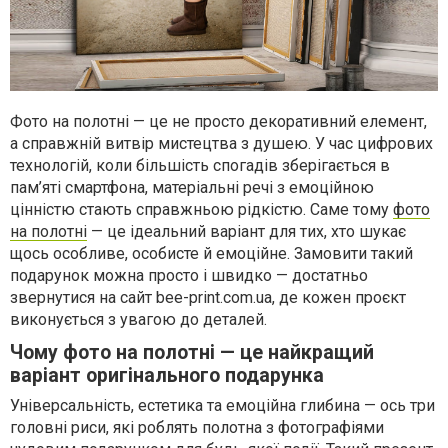
Фото на полотні — це не просто декоративний елемент,
а справжній витвір мистецтва з душею. У час цифрових
технологій, коли більшість спогадів зберігається в
пам’яті смартфона, матеріальні речі з емоційною
цінністю стають справжньою рідкістю. Саме тому
фото
на полотні
— це ідеальний варіант для тих, хто шукає
щось особливе, особисте й емоційне. Замовити такий
подарунок можна просто і швидко — достатньо
звернутися на сайт bee-print.com.ua, де кожен проєкт
виконується з увагою до деталей.
Чому фото на полотні — це найкращий
варіант оригінального подарунка
Універсальність, естетика та емоційна глибина — ось три
головні риси, які роблять полотна з фотографіями