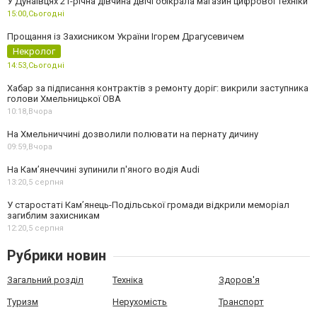
У Дунаївцях 21-річна дівчина двічі обікрала магазин цифрової техніки
15:00,
Сьогодні
Прощання із Захисником України Ігорем Драгусевичем
Некролог
14:53,
Сьогодні
Хабар за підписання контрактів з ремонту доріг: викрили заступника
голови Хмельницької ОВА
10:18,
Вчора
На Хмельниччині дозволили полювати на пернату дичину
09:59,
Вчора
На Камʼянеччині зупинили п'яного водія Audi
13:20,
5 серпня
У старостаті Кам’янець-Подільської громади відкрили меморіал
загиблим захисникам
12:20,
5 серпня
Рубрики новин
Загальний розділ
Техніка
Здоров'я
Туризм
Нерухомість
Транспорт