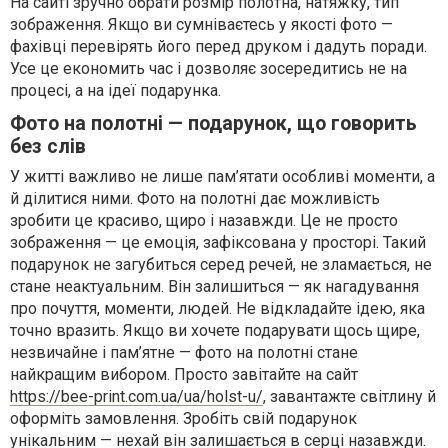
На сайті зручно обрати розмір полотна, натяжку, тип
зображення. Якщо ви сумніваєтесь у якості фото —
фахівці перевірять його перед друком і дадуть поради.
Усе це економить час і дозволяє зосередитись не на
процесі, а на ідеї подарунка.
Фото на полотні — подарунок, що говорить
без слів
У житті важливо не лише пам’ятати особливі моменти, а
й ділитися ними. Фото на полотні дає можливість
зробити це красиво, щиро і назавжди. Це не просто
зображення — це емоція, зафіксована у просторі. Такий
подарунок не загубиться серед речей, не зламається, не
стане неактуальним. Він залишиться — як нагадування
про почуття, моменти, людей. Не відкладайте ідею, яка
точно вразить. Якщо ви хочете подарувати щось щире,
незвичайне і пам’ятне — фото на полотні стане
найкращим вибором. Просто завітайте на сайт
https://bee-print.com.ua/ua/holst-u/
, завантажте світлину й
оформіть замовлення. Зробіть свій подарунок
унікальним — нехай він залишається в серці назавжди.