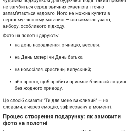
чудовим подарунком для будь-якої події. Такий презент
не загубиться серед звичних сувенірів і точно
запам’ятається надовго. Його не можна купити в
першому-ліпшому магазині — він вимагає участі,
вибору, особливого підходу.
Фото на полотні дарують:
на день народження, річницю, весілля;
на День матері чи День батька;
на новосілля, хрестини, випускний;
або просто, щоб зробити приємне близькій людині
без жодного приводу.
Це спосіб сказати: "Ти для мене важливий" — не
словами, а через емоцію, зафіксовану в моменті.
Процес створення подарунку: як замовити
фото на полотні