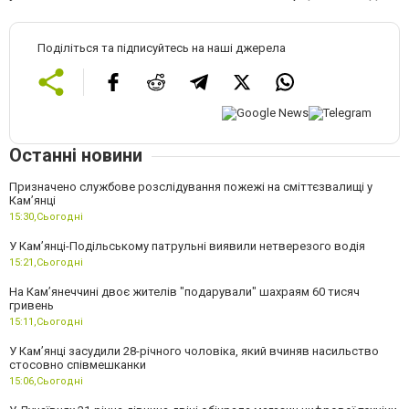
Поділіться та підписуйтесь на наші джерела
Останні новини
Призначено службове розслідування пожежі на сміттєзвалищі у
Кам’янці
15:30,
Сьогодні
У Кам’янці-Подільському патрульні виявили нетверезого водія
15:21,
Сьогодні
На Камʼянеччині двоє жителів "подарували" шахраям 60 тисяч
гривень
15:11,
Сьогодні
У Камʼянці засудили 28-річного чоловіка, який вчиняв насильство
стосовно співмешканки
15:06,
Сьогодні