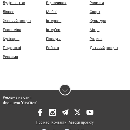
Будівництво
Відпочинок
Розваги
Бізнес
Меблі
Спорт
Жіночий розділ
Інтернет
Культура
Економіка
Інтер'єр
Мода
Кулінарія
Послуги
Родина
Подорожі
Робота
Дитячий розділ
Реклама
Реклама на сайті
Франшиза "CitySites"
Про нас
Контакти
Автори проєкту