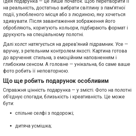
Ідея подарунка — це лише початок. Щоб перетворити її
на реальність, достатньо вибрати світлину з пам’ятної
події, улюбленого місця або з людиною, яку хочеться
здивувати. Після завантаження зображення його
обробляють, коригують кольори, підбирають формат і
друкують на спеціальному полотні.
Далі холст натягується на дерев’яний підрамник. Усе —
вручну, з ретельним контролем якості. Картина готова
до вручення: стильна, з емоційним наповненням і
глибоким сенсом. А головне — унікальна, бо саме ваше
фото робить її неповторною.
Що ще робить подарунок особливим
Справжня цінність подарунка — у змісті. Фото на полотні
об’єднує спогади, близькість і креативність. Це може
бути:
спільне селфі з подорожі;
дитяча усмішка;