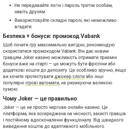
Не передавайте логін і пароль третім особам,
навіть друзям.
Використовуйте складні паролі, які неможливо
вгадати.
Безпека + бонуси: промокод Vabank
Щоб почати гру максимально вигідно, рекомендую
скористатися промокодом Vabank. Він дає новим
гравцям Joker казино можливість отримати приємні
бонуси вже на старті — це можуть бути фріспіни або
додаткові кошти до депозиту. Це особливо зручно, якщо
ви хочете протестувати
джокер слоти
або інші
популярні
ігрові автомати
, не ризикуючи великою
сумою.
Чому Joker — це правильно
Joker — це не просто чергове онлайн-казино. Це
платформа, яка зосереджена на чесності, захисті гравців
і постійному вдосконаленні функціоналу. Від швидкого
виведення коштів до адаптивного мобільного