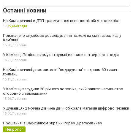
Останні новини
На Кам’янеччині в ДТП травмувався неповнолітній мотоцикліст
11:49,
Сьогодні
Призначено службове розслідування пожежі на сміттєзвалищі у
Кам’янці
15:30,
7 серпня
У Кам’янці-Подільському патрульні виявили нетверезого водія
15:21,
7 серпня
На Камʼянеччині двоє жителів "подарували" шахраям 60 тисяч
гривень
15:11,
7 серпня
У Камʼянці засудили 28-річного чоловіка, який вчиняв насильство
стосовно співмешканки
15:06,
7 серпня
У Дунаївцях 21-річна дівчина двічі обікрала магазин цифрової техніки
15:00,
7 серпня
Прощання із Захисником України Ігорем Драгусевичем
Некролог