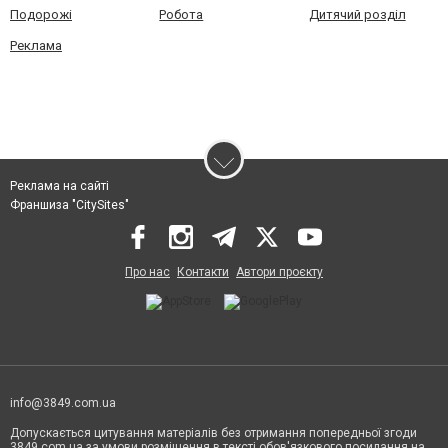
Подорожі
Робота
Дитячий розділ
Реклама
Реклама на сайті
Франшиза "CitySites"
Про нас
Контакти
Автори проєкту
info@3849.com.ua
Допускається цитування матеріалів без отримання попередньої згоди
3849.com.ua за умови розміщення в тексті обов'язкового посилання на