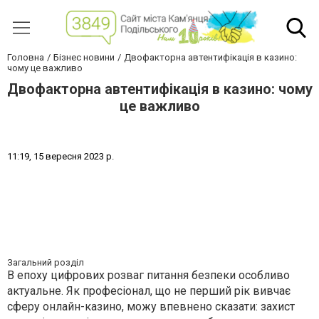
Головна
Бізнес новини
Двофакторна автентифікація в казино:
чому це важливо
Двофакторна автентифікація в казино: чому
це важливо
1
1
:
1
9
,
1
5
в
е
р
е
с
н
я
2
0
2
3
р
.
Загальний розділ
В епоху цифрових розваг питання безпеки особливо
актуальне. Як професіонал, що не перший рік вивчає
сферу онлайн-казино, можу впевнено сказати: захист