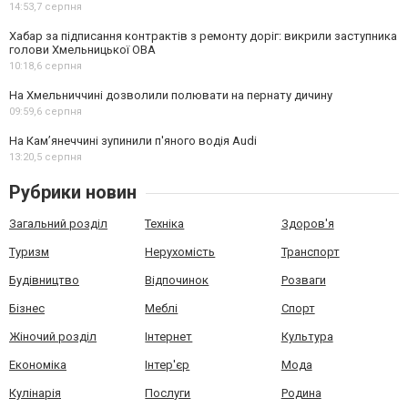
14:53,
7 серпня
Хабар за підписання контрактів з ремонту доріг: викрили заступника
голови Хмельницької ОВА
10:18,
6 серпня
На Хмельниччині дозволили полювати на пернату дичину
09:59,
6 серпня
На Камʼянеччині зупинили п'яного водія Audi
13:20,
5 серпня
Рубрики новин
Загальний розділ
Техніка
Здоров'я
Туризм
Нерухомість
Транспорт
Будівництво
Відпочинок
Розваги
Бізнес
Меблі
Спорт
Жіночий розділ
Інтернет
Культура
Економіка
Інтер'єр
Мода
Кулінарія
Послуги
Родина