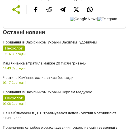
Останні новини
Прощання із Захисником України Василем Гудовичем
Некролог
16:16,
Сьогодні
Камʼянчанка втратила майже 20 тисяч гривень
14:43,
Сьогодні
Частина Кам'янця залишиться без води
09:17,
Сьогодні
Прощання із Захисником України Сергієм Медухою
Некролог
09:08,
Сьогодні
На Кам’янеччині в ДТП травмувався неповнолітній мотоцикліст
11:49,
Вчора
Призначено службове розслідування пожежі на сміттєзвалищі у