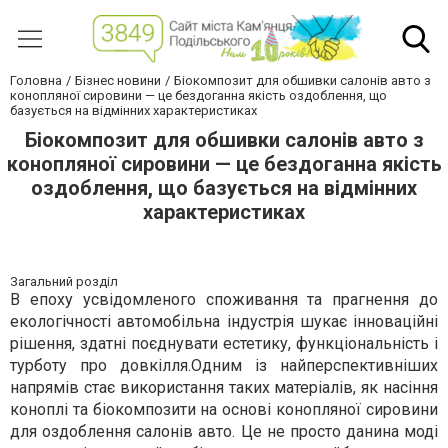
Головна
Бізнес новини
Біокомпозит для обшивки салонів авто з
конопляної сировини — це бездоганна якість оздоблення, що
базується на відмінних характеристиках
Біокомпозит для обшивки салонів авто з
конопляної сировини — це бездоганна якість
оздоблення, що базується на відмінних
характеристиках
Загальний розділ
В епоху усвідомленого споживання та прагнення до
екологічності автомобільна індустрія шукає інноваційні
рішення, здатні поєднувати естетику, функціональність і
турботу про довкілля.Одним із найперспективніших
напрямів стає використання таких матеріалів, як насіння
коноплі та біокомпозити на основі конопляної сировини
для оздоблення салонів авто. Це не просто данина моді