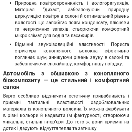
Природна повітропроникність і вологорегуляція.
Матеріал “дихає”, забезпечуючи природну
циркуляцію повітря в салоні й оптимальний рівень
вологості. Це запобігає появі конденсату, плісняви
та неприємних запахів, створюючи комфортний
мікроклімат для водія та пасажирів.
Відмінні звукоізоляційні властивості. Пориста
структура конопляного волокна ефективно
поглинає шум, знижуючи рівень звуку в салоні та
забезпечуючи спокійнішу, комфортнішу поїздку.
Автомобіль з обшивкою з конопляного
біокомпозиту — це стильний і комфортний
салон
Варто особливо відзначити естетичну привабливість і
приємні тактильні властивості оздоблювальних
матеріалів із конопляного волокна. Їх можна фарбувати
в різні кольори й надавати їм фактурності, створюючи
унікальні, стильні інтер’єри. До того ж вони приємні на
дотик і дарують відчуття тепла та затишку.