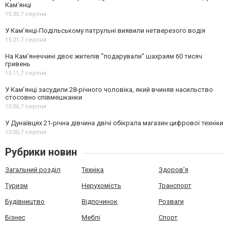
Кам’янці
15:30,
7 серпня
У Кам’янці-Подільському патрульні виявили нетверезого водія
15:21,
7 серпня
На Камʼянеччині двоє жителів "подарували" шахраям 60 тисяч
гривень
15:11,
7 серпня
У Камʼянці засудили 28-річного чоловіка, який вчиняв насильство
стосовно співмешканки
15:06,
7 серпня
У Дунаївцях 21-річна дівчина двічі обікрала магазин цифрової техніки
15:00,
7 серпня
Рубрики новин
Загальний розділ
Техніка
Здоров'я
Туризм
Нерухомість
Транспорт
Будівництво
Відпочинок
Розваги
Бізнес
Меблі
Спорт