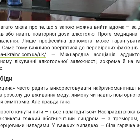
є багато міфів про те, що з запою можна вийти вдома — з
рав або навіть повторної дози алкоголю. Проте медицина
уявлення. Лише професійна допомога може гарантуват
. Саме тому важливо звертатися до перевірених фахівців. 
aa-ukraine.com.ua/uk/
— Міжнародна асоціація аддиктол
сному лікуванні алкогольної залежності, зокрема й на в
х.
 біди
цина» часто радить використовувати найрізноманітніші м
та розсолу до вживання меду, лимону чи навіть повторно
 симптомів. Але правда така:
росто кинути пити — і все налагодиться» Насправді різка 
кликати тяжкий абстинентний синдром — з тремором,
серцевими нападами. У важких випадках — біла гарячка а