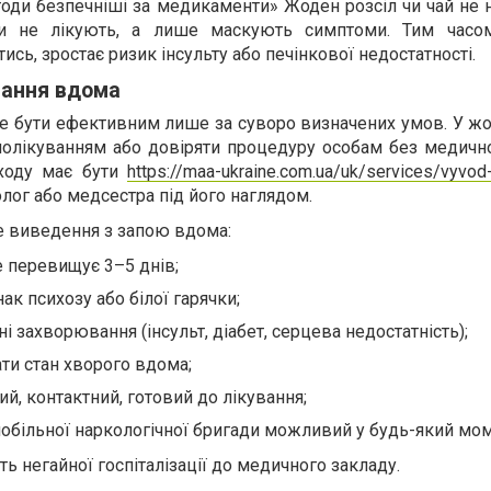
тоди безпечніші за медикаменти» Жоден розсіл чи чай не 
ди не лікують, а лише маскують симптоми. Тим часо
сь, зростає ризик інсульту або печінкової недостатності.
вання вдома
 бути ефективним лише за суворо визначених умов. У жо
олікуванням або довіряти процедуру особам без медичної
дходу має бути
https://maa-ukraine.com.ua/uk/services/vyvod
лог або медсестра під його наглядом.
е виведення з запою вдома:
е перевищує 3–5 днів;
нак психозу або білої гарячки;
ні захворювання (інсульт, діабет, серцева недостатність);
ти стан хворого вдома;
ий, контактний, готовий до лікування;
мобільної наркологічної бригади можливий у будь-який мом
ть негайної госпіталізації до медичного закладу.