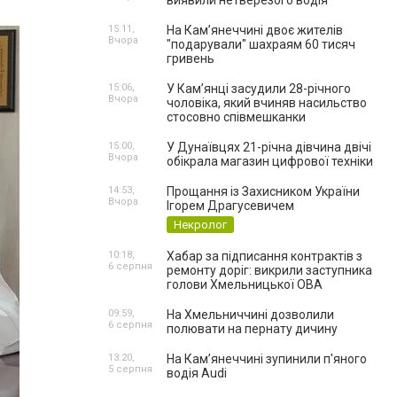
виявили нетверезого водія
15:11,
На Камʼянеччині двоє жителів
Вчора
"подарували" шахраям 60 тисяч
гривень
15:06,
У Камʼянці засудили 28-річного
Вчора
чоловіка, який вчиняв насильство
стосовно співмешканки
15:00,
У Дунаївцях 21-річна дівчина двічі
Вчора
обікрала магазин цифрової техніки
14:53,
Прощання із Захисником України
Вчора
Ігорем Драгусевичем
Некролог
10:18,
Хабар за підписання контрактів з
6 серпня
ремонту доріг: викрили заступника
голови Хмельницької ОВА
09:59,
На Хмельниччині дозволили
6 серпня
полювати на пернату дичину
13:20,
На Камʼянеччині зупинили п'яного
5 серпня
водія Audi