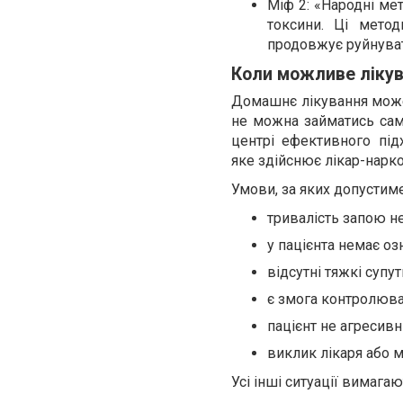
Міф 2: «Народні ме
токсини. Ці мето
продовжує руйнувати
Коли можливе ліку
Домашнє лікування може
не можна займатись сам
центрі ефективного пі
яке здійснює лікар-нарко
Умови, за яких допустим
тривалість запою н
у пацієнта немає оз
відсутні тяжкі супут
є змога контролюва
пацієнт не агресивн
виклик лікаря або 
Усі інші ситуації вимагаю