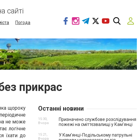
а сайті
міста
Погода
без прикрас
Останні новини
яка щороку
періодичне
15:30,
Призначено службове розслідування
на не може
Вчора
пожежі на сміттєзвалищі у Кам’янці
тає логічне
я їхати до
15:21,
У Кам’янці-Подільському патрульні
Вчора