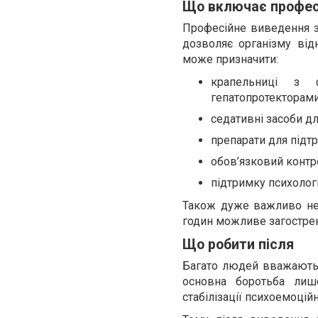
Що включає профес
Професійне виведення з
дозволяє організму відн
може призначити:
крапельниці з ф
гепатопротекторами
седативні засоби д
препарати для підтр
обов’язковий контрол
підтримку психолог
Також дуже важливо не 
годин можливе загостре
Що робити після
Багато людей вважають,
основна боротьба лише 
стабілізації психоемоці