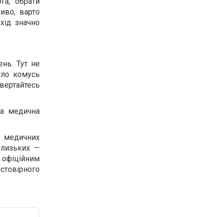
га, обрати
иво, варто
дхід значно
ень. Тут не
гло комусь
вертайтесь
на медична
 медичних
близьких —
 офіційним
стовірного