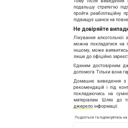
Тому після виведення 
подальшу стратегію під
пройти реабілітаційну п
підвищує шанси на повне
Не довіряйте випа
Лікування алкогольної з
можна покладатися на 
іншому, може виявитись 
лише до офіційно зареєст
Єдиним достовірним дж
допомога. Тільки вона га
Домашнє виведення з 
рекомендацій і під кон
покладаючись на сумні
матеріалам. Шлях до т
джерело
інформації.
Поділіться та підписуйтесь н