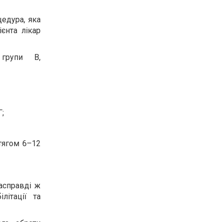
едура, яка
єнта лікар
 групи B,
Г;
тягом 6–12
асправді ж
літації та