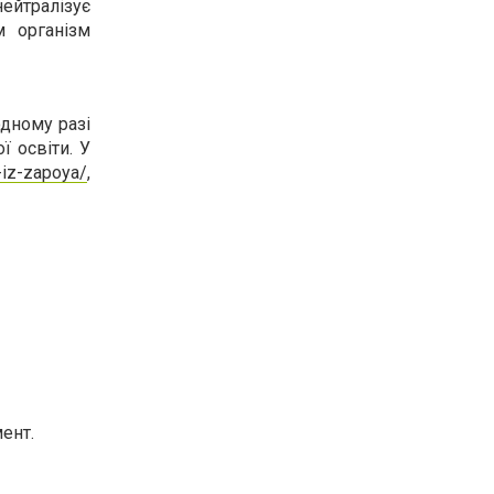
нейтралізує
м організм
дному разі
 освіти. У
-iz-zapoya/
,
ент.