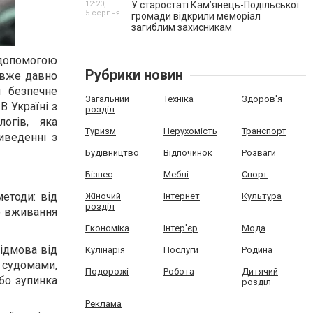
12:20,
У старостаті Кам’янець-Подільської
5 серпня
громади відкрили меморіал
загиблим захисникам
а допомогою
Рубрики новин
 вже давно
и безпечне
Загальний
Техніка
Здоров'я
В Україні з
розділ
огів, яка
Туризм
Нерухомість
Транспорт
иведенні з
Будівництво
Відпочинок
Розваги
Бізнес
Меблі
Спорт
етоди: від
Жіночий
Інтернет
Культура
розділ
го вживання
Економіка
Інтер'єр
Мода
відмова від
Кулінарія
Послуги
Родина
 судомами,
Подорожі
Робота
Дитячий
бо зупинка
розділ
Реклама