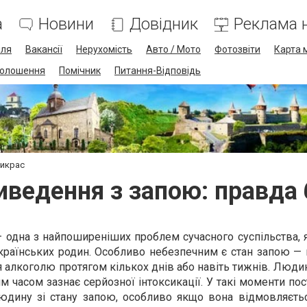
а
Новини
Довідник
Реклама н
лля
Вакансії
Нерухомість
Авто / Мото
Фотозвіти
Карта 
олошення
Помічник
Питання-Відповідь
рикрас
ведення з запою: правда 
 одна з найпоширеніших проблем сучасного суспільства, 
країнських родин. Особливо небезпечним є стан запою — 
алкоголю протягом кількох днів або навіть тижнів. Люди
им часом зазнає серйозної інтоксикації. У такі моменти пос
людину зі стану запою, особливо якщо вона відмовляєтьс