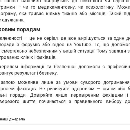
з запою важливо звернутись до психолога чи нарколо
тримки — чи то медикаментозну, чи психологічну. Можл
рограму, яка триває кілька тижнів або місяців. Такий пі
 одужання.
дковим порадам
алежності — це не серіал, де все вирішується за один д
поради з форумів або відео на YouTube. Те, що допомо
смертельно небезпечним у вашій ситуації. Тому завжди з
рованих клінік і фахівців.
ерелом інформації та безпечної допомоги є професій
рантує результат і безпеку.
запою можливе лише за умови суворого дотримання
тролем фахівців. Не ризикуйте здоров’ям — своїм або 
вні поради. Довіряйте лише перевіреним фахівцям і
верезого життя починається з правильного вибору до
а наші джерела