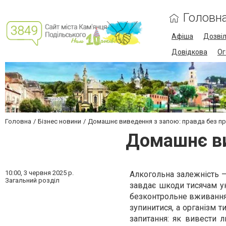
Головн
Афіша
Дозві
Довідкова
Ог
Головна
Бізнес новини
Домашнє виведення з запою: правда без п
Домашнє ви
10:00,
3 червня 2025 р.
Алкогольна залежність —
Загальний розділ
завдає шкоди тисячам у
безконтрольне вживання 
зупинитися, а організм т
запитання: як вивести 