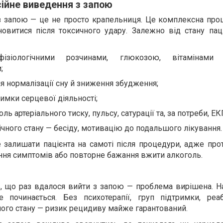
ійне виведення з запою
 запою — це не просто крапельниця. Це комплексна проц
овитися після токсичного удару. Залежно від стану паці
ізіологічними розчинами, глюкозою, вітамінами
;
ля нормалізації сну й зниження збудження;
имки серцевої діяльності;
ь артеріального тиску, пульсу, сатурації та, за потреби, ЕК
ічного стану — бесіду, мотивацію до подальшого лікування.
залишати пацієнта на самоті після процедури, адже про
ння симптомів або повторне бажання вжити алкоголь.
 що раз вдалося вийти з запою — проблема вирішена. Н
починається. Без психотерапії, груп підтримки, реабі
йного стану — ризик рецидиву майже гарантований.