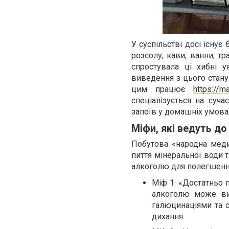
У суспільстві досі існу
розсолу, кави, ванни, т
спростувала ці хибні 
виведення з цього стану
цим працює
https://m
спеціалізується на суча
запоїв у домашніх умова
Міфи, які ведуть до
Побутова «народна меди
пиття мінеральної води 
алкоголю для полегшення
Міф 1: «Достатньо п
алкоголю може ви
галюцинаціями та 
дихання.