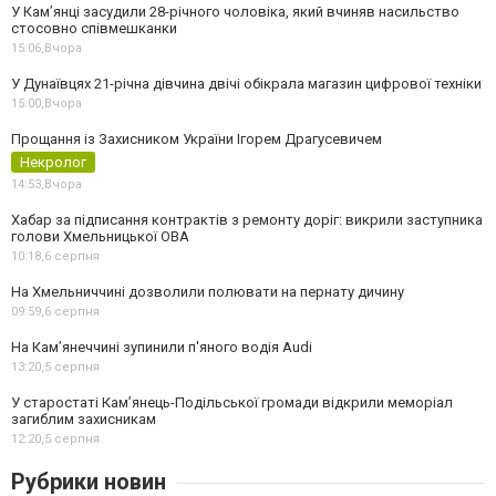
У Камʼянці засудили 28-річного чоловіка, який вчиняв насильство
стосовно співмешканки
15:06,
Вчора
У Дунаївцях 21-річна дівчина двічі обікрала магазин цифрової техніки
15:00,
Вчора
Прощання із Захисником України Ігорем Драгусевичем
Некролог
14:53,
Вчора
Хабар за підписання контрактів з ремонту доріг: викрили заступника
голови Хмельницької ОВА
10:18,
6 серпня
На Хмельниччині дозволили полювати на пернату дичину
09:59,
6 серпня
На Камʼянеччині зупинили п'яного водія Audi
13:20,
5 серпня
У старостаті Кам’янець-Подільської громади відкрили меморіал
загиблим захисникам
12:20,
5 серпня
Рубрики новин