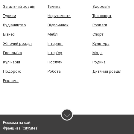
Загальний розділ
Техніка
Здоров'я
Туризм
Нерухомість
Транспорт
Будівництво
Відпочинок
Розваги
Бізнес
Меблі
Спорт
Жіночий розділ
Інтернет
Культура
Економіка
Інтер'єр
Мода
Кулінарія
Послуги
Родина
Подорожі
Робота
Дитячий розділ
Реклама
Реклама на сайті
Франшиза "CitySites"