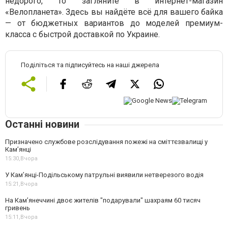
недорого, то загляните в интернет-магазин
«Велопланета». Здесь вы найдёте всё для вашего байка
— от бюджетных вариантов до моделей премиум-
класса с быстрой доставкой по Украине.
Поділіться та підписуйтесь на наші джерела
Останні новини
Призначено службове розслідування пожежі на сміттєзвалищі у
Кам’янці
15:30,
Вчора
У Кам’янці-Подільському патрульні виявили нетверезого водія
15:21,
Вчора
На Камʼянеччині двоє жителів "подарували" шахраям 60 тисяч
гривень
15:11,
Вчора