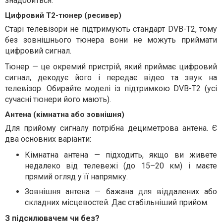
знадобиться:
Цифровий Т2-тюнер (ресивер)
Старі телевізори не підтримують стандарт DVB-T2, тому
без зовнішнього тюнера вони не можуть приймати
цифровий сигнал.
Тюнер — це окремий пристрій, який приймає цифровий
сигнал, декодує його і передає відео та звук на
телевізор. Обирайте моделі із підтримкою DVB-T2 (усі
сучасні тюнери його мають).
Антена (кімнатна або зовнішня)
Для прийому сигналу потрібна дециметрова антена. Є
два основних варіанти:
Кімнатна антена — підходить, якщо ви живете
недалеко від телевежі (до 15–20 км) і маєте
прямий огляд у її напрямку.
Зовнішня антена — бажана для віддалених або
складних місцевостей. Дає стабільніший прийом.
З підсилювачем чи без?