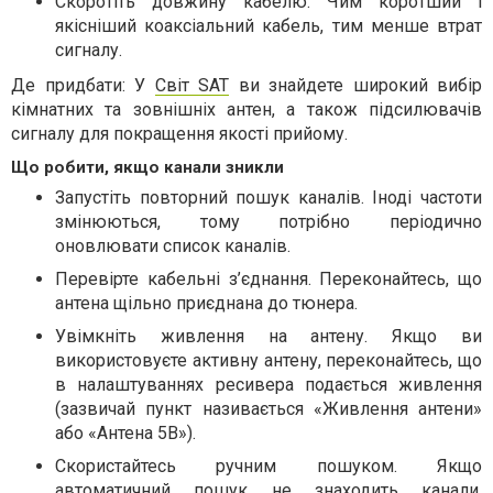
Скоротіть довжину кабелю. Чим коротший і
якісніший коаксіальний кабель, тим менше втрат
сигналу.
Де придбати: У
Світ SAT
ви знайдете широкий вибір
кімнатних та зовнішніх антен, а також підсилювачів
сигналу для покращення якості прийому.
Що робити, якщо канали зникли
Запустіть повторний пошук каналів. Іноді частоти
змінюються, тому потрібно періодично
оновлювати список каналів.
Перевірте кабельні з’єднання. Переконайтесь, що
антена щільно приєднана до тюнера.
Увімкніть живлення на антену. Якщо ви
використовуєте активну антену, переконайтесь, що
в налаштуваннях ресивера подається живлення
(зазвичай пункт називається «Живлення антени»
або «Антена 5В»).
Скористайтесь ручним пошуком. Якщо
автоматичний пошук не знаходить канали,