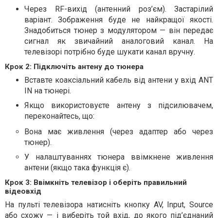
Через RF-вихід (антенний роз’єм). Застарілий
варіант. Зображення буде не найкращої якості.
Знадобиться тюнер з модулятором — він передає
сигнал як звичайний аналоговий канал. На
телевізорі потрібно буде шукати канал вручну.
Крок 2: Підключіть антену до тюнера
Вставте коаксіальний кабель від антени у вхід ANT
IN на тюнері.
Якщо використовуєте антену з підсилювачем,
переконайтесь, що:
Вона має живлення (через адаптер або через
тюнер).
У налаштуваннях тюнера ввімкнене живлення
антени (якщо така функція є).
Крок 3: Ввімкніть телевізор і оберіть правильний
відеовхід
На пульті телевізора натисніть кнопку AV, Input, Source
або схожу — і виберіть той вхід, до якого під’єднаний