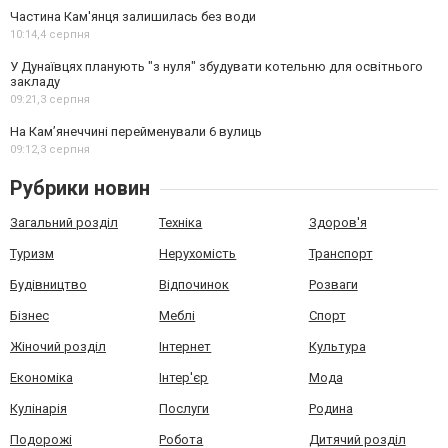
Частина Кам'янця залишилась без води
10:14,
4 серпня
У Дунаївцях планують "з нуля" збудувати котельню для освітнього
закладу
09:21,
3 серпня
На Камʼянеччині перейменували 6 вулиць
09:12,
3 серпня
Рубрики новин
Загальний розділ
Техніка
Здоров'я
Туризм
Нерухомість
Транспорт
Будівництво
Відпочинок
Розваги
Бізнес
Меблі
Спорт
Жіночий розділ
Інтернет
Культура
Економіка
Інтер'єр
Мода
Кулінарія
Послуги
Родина
Подорожі
Робота
Дитячий розділ