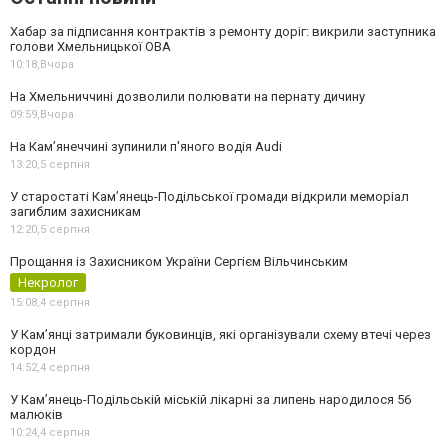
Хабар за підписання контрактів з ремонту доріг: викрили заступника
голови Хмельницької ОВА
10:18,
Вчора
На Хмельниччині дозволили полювати на пернату дичину
09:59,
Вчора
На Камʼянеччині зупинили п'яного водія Audi
13:20,
5 серпня
У старостаті Кам’янець-Подільської громади відкрили меморіал
загиблим захисникам
12:20,
5 серпня
Прощання із Захисником України Сергієм Вільчинським
Некролог
15:08,
4 серпня
У Кам’янці затримали буковинців, які організували схему втечі через
кордон
14:52,
4 серпня
У Кам’янець-Подільській міській лікарні за липень народилося 56
малюків
10:24,
4 серпня