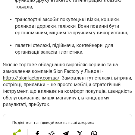
функцію друку етикеток та інтеграцію з базою
товарів;
транспортні засоби: покупецькі візки, кошики,
роликові доріжки, теліжки. Вони повинні бути
ергономічним, міцним та зручним у використанні;
палетні стелажі, підіймачи, контейнери для
організації запасів і логістики.
Якісне торгове обладнання виробляє серійно та на
замовлення компанія Slon Factory у Львові -
https://slonfactory.com.ua/
. Замовлені тут
стелажі, вітрини,
острівці, прилавки
– не просто меблі, а стратегічний
інструмент, що впливає на комфорт покупців, швидкість
обслуговування, імідж магазину і, в кінцевому
результаті, прибуток.
Поділіться та підписуйтесь на наші джерела