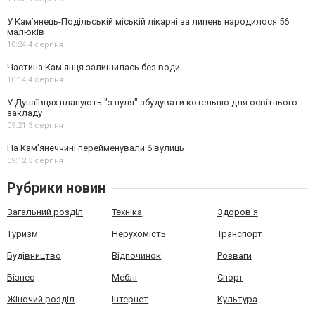
У Кам’янець-Подільській міській лікарні за липень народилося 56
малюків
10:24,
4 серпня
Частина Кам'янця залишилась без води
10:14,
4 серпня
У Дунаївцях планують "з нуля" збудувати котельню для освітнього
закладу
09:21,
3 серпня
На Камʼянеччині перейменували 6 вулиць
09:12,
3 серпня
Рубрики новин
Загальний розділ
Техніка
Здоров'я
Туризм
Нерухомість
Транспорт
Будівництво
Відпочинок
Розваги
Бізнес
Меблі
Спорт
Жіночий розділ
Інтернет
Культура