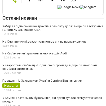
Останні новини
Хабар за підписання контрактів з ремонту доріг: викрили заступника
голови Хмельницької ОВА
10:18,
Вчора
На Хмельниччині дозволили полювати на пернату дичину
09:59,
Вчора
На Камʼянеччині зупинили п'яного водія Audi
13:20,
5 серпня
У старостаті Кам’янець-Подільської громади відкрили меморіал
загиблим захисникам
12:20,
5 серпня
Прощання із Захисником України Сергієм Вільчинським
Некролог
15:08,
4 серпня
У Кам’янці затримали буковинців, які організували схему втечі через
кордон
14:52,
4 серпня