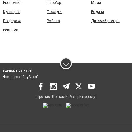
Економіка
Інтер'єр
Мода
Кулінарія
Послуги
Родина
Подорожі
Робота
Дитячий розділ
Реклама
Реклама на сайті
Франшиза "CitySites"
Про нас
Контакти
Автори проєкту