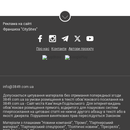
Реклама на сайті
Франшиза "CitySites"
Про нас
Контакти
Автори проєкту
info@3849.com.ua
Допускається цитування матеріалів без отримання попередньої згоди
3849.com.ua за умови розміщення в тексті обов'язкового посилання на
3849.com.ua - Сайт міста Кам'янця-Подільського. Для інтернет-видань
обов'язкове розміщення прямого, відкритого для пошукових систем
гіперпосилання на цитовані статті не нижче другого абзацу в тексті або в
якості джерела. Порушення виняткових прав переслідується Законом.
Матеріали з плашками "Новини компаній", "Промо", "Партнерський
матеріал", "Партнерський спецпроєкт", "Політичні новини", "Пресреліз",