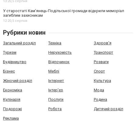
13:20,
5 серпня
У старостаті Кам’янець-Подільської громади відкрили меморіал
загиблим захисникам
12:20,
5 серпня
Рубрики новин
Загальний розділ
Техніка
Здоров'я
Туризм
Нерухомість
Транспорт
Будівництво
Відпочинок
Розваги
Бізнес
Меблі
Спорт
Жіночий розділ
Інтернет
Культура
Економіка
Інтер'єр
Мода
Кулінарія
Послуги
Родина
Подорожі
Робота
Дитячий розділ
Реклама