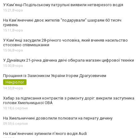
У Кам’янці-Подільському патрульні виявили нетверезого водія
15:21,
Вчора
На Камʼянеччині двоє жителів "подарували" шахраям 60 тисяч
гривень
15:11,
Вчора
У Камʼянці засудили 28-річного чоловіка, який вчиняв насильство
стосовно співмешканки
15:06,
Вчора
У Дунаївцях 21-річна дівчина двічі обікрала магазин цифрової техніки
15:00,
Вчора
Прощання із Захисником України Ігорем Драгусевичем
Некролог
14:53,
Вчора
Хабар за підписання контрактів з ремонту доріг: викрили заступника
голови Хмельницької ОВА
10:18,
6 серпня
На Хмельниччині дозволили полювати на пернату дичину
09:59,
6 серпня
На Камʼянеччині зупинили п'яного водія Audi