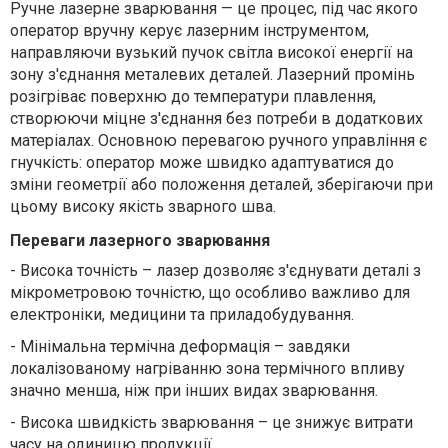
Ручне лазерне зварювання — це процес, під час якого
оператор вручну керує лазерним інструментом,
направляючи вузький пучок світла високої енергії на
зону з'єднання металевих деталей. Лазерний промінь
розігріває поверхню до температури плавлення,
створюючи міцне з'єднання без потреби в додаткових
матеріалах. Основною перевагою ручного управління є
гнучкість: оператор може швидко адаптуватися до
зміни геометрії або положення деталей, зберігаючи при
цьому високу якість зварного шва.
Переваги лазерного зварювання
-
Висока точність – лазер дозволяє з'єднувати деталі з
мікрометровою точністю, що особливо важливо для
електроніки, медицини та приладобудування.
-
Мінімальна термічна деформація – завдяки
локалізованому нагріванню зона термічного впливу
значно менша, ніж при інших видах зварювання.
-
Висока швидкість зварювання – це знижує витрати
часу на одиницю продукції.