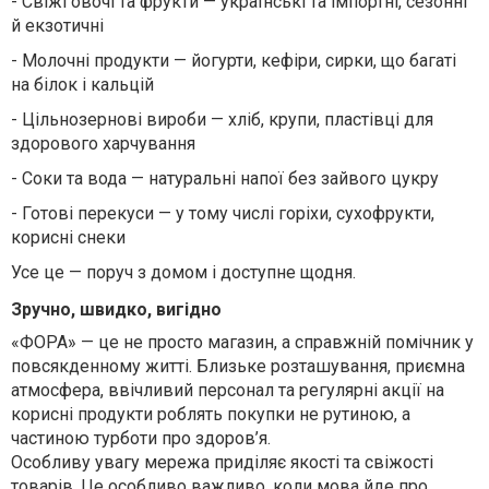
-
Свіжі овочі та фрукти — українські та імпортні, сезонні
й екзотичні
-
Молочні продукти — йогурти, кефіри, сирки, що багаті
на білок і кальцій
-
Цільнозернові вироби — хліб, крупи, пластівці для
здорового харчування
-
Соки та вода — натуральні напої без зайвого цукру
-
Готові перекуси — у тому числі горіхи, сухофрукти,
корисні снеки
Усе це — поруч з домом і доступне щодня.
Зручно, швидко, вигідно
«ФОРА» — це не просто магазин, а справжній помічник у
повсякденному житті. Близьке розташування, приємна
атмосфера, ввічливий персонал та регулярні акції на
корисні продукти роблять покупки не рутиною, а
частиною турботи про здоров’я.
Особливу увагу мережа приділяє якості та свіжості
товарів. Це особливо важливо, коли мова йде про