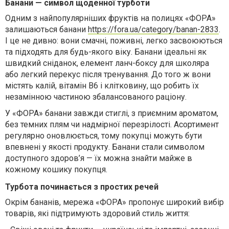
Банани — символ щоденної турботи
Одним з найпопулярніших фруктів на полицях «ФОРА»
залишаються банани
https://fora.ua/category/banan-2833
.
І це не дивно: вони смачні, поживні, легко засвоюються
та підходять для будь-якого віку. Банани ідеальні як
швидкий сніданок, елемент ланч-боксу для школяра
або легкий перекус після тренування. До того ж вони
містять калій, вітамін B6 і клітковину, що робить їх
незамінною частиною збалансованого раціону.
У «ФОРА» банани завжди стиглі, з приємним ароматом,
без темних плям чи надмірної перезрілості. Асортимент
регулярно оновлюється, тому покупці можуть бути
впевнені у якості продукту. Банани стали символом
доступного здоров’я — їх можна знайти майже в
кожному кошику покупця.
Турбота починається з простих речей
Окрім бананів, мережа «ФОРА» пропонує широкий вибір
товарів, які підтримують здоровий стиль життя: