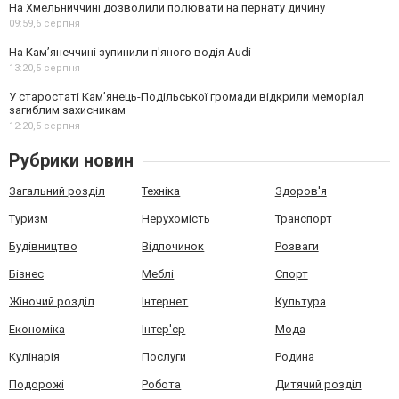
На Хмельниччині дозволили полювати на пернату дичину
09:59,
6 серпня
На Камʼянеччині зупинили п'яного водія Audi
13:20,
5 серпня
У старостаті Кам’янець-Подільської громади відкрили меморіал
загиблим захисникам
12:20,
5 серпня
Рубрики новин
Загальний розділ
Техніка
Здоров'я
Туризм
Нерухомість
Транспорт
Будівництво
Відпочинок
Розваги
Бізнес
Меблі
Спорт
Жіночий розділ
Інтернет
Культура
Економіка
Інтер'єр
Мода
Кулінарія
Послуги
Родина
Подорожі
Робота
Дитячий розділ