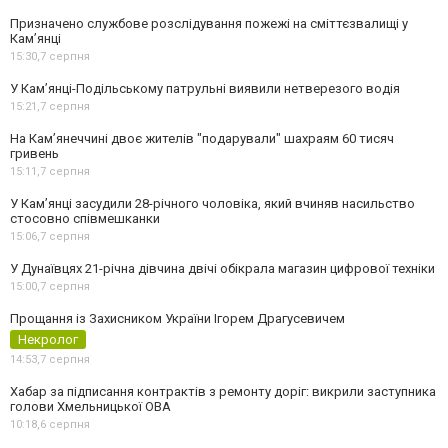
Призначено службове розслідування пожежі на сміттєзвалищі у
Кам’янці
15:30,
7 серпня
У Кам’янці-Подільському патрульні виявили нетверезого водія
15:21,
7 серпня
На Камʼянеччині двоє жителів "подарували" шахраям 60 тисяч
гривень
15:11,
7 серпня
У Камʼянці засудили 28-річного чоловіка, який вчиняв насильство
стосовно співмешканки
15:06,
7 серпня
У Дунаївцях 21-річна дівчина двічі обікрала магазин цифрової техніки
15:00,
7 серпня
Прощання із Захисником України Ігорем Драгусевичем
Некролог
14:53,
7 серпня
Хабар за підписання контрактів з ремонту доріг: викрили заступника
голови Хмельницької ОВА
10:18,
6 серпня