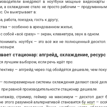
оизводители внедряют в ноутбуки мощные видеокарты 
и, а охлаждение стало не просто рабочим — продуманным.
с. Он выигрывает в:
, работа, поездка, гость к другу;
ства — особенно в арендованном жилье;
 собой «всё сразу» — экран, клавиатура, звук в одном.
понимать: ноутбук — это всё же не полноценный десктоп. 
 козыри.
вает стационар: апгрейд, охлаждение, ресурс
я лучшим выбором, если речь идёт про:
ективу — апгрейд через год обойдётся дешевле, чем поку
 — полноразмерные системы охлаждения делают своё дело
 при равной производительности стационар дешевле.
онтажёр, стример, геймер на максимум — десктоп даст 
не этого разумной альтернативой становится
бу ноут
— осо