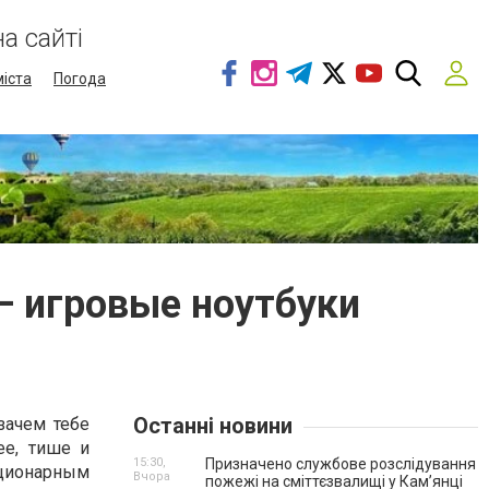
а сайті
міста
Погода
— игровые ноутбуки
Останні новини
зачем тебе
ее, тише и
15:30,
Призначено службове розслідування
ционарным
Вчора
пожежі на сміттєзвалищі у Кам’янці