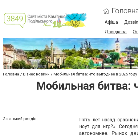
Головн
Афіша
Дозві
Довідкова
Ог
Головна
Бізнес новини
Мобильная битва: что выгоднее в 2025 год
Мобильная битва: 
Загальний розділ
Пять лет назад сравнен
ноут для игр?». Сегодн
автономнее. Рынок дв