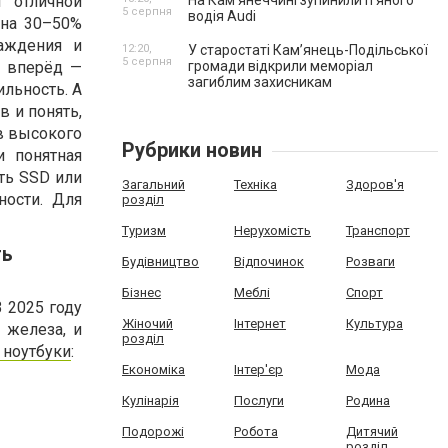
т отличной
На Камʼянеччині зупинили п'яного
5 серпня
водія Audi
 на 30–50%
аждения и
12:20,
У старостаті Кам’янець-Подільської
5 серпня
а вперёд —
громади відкрили меморіал
загиблим захисникам
ильность. А
в и понять,
в высокого
Рубрики новин
и понятная
ить SSD или
Загальний
Техніка
Здоров'я
ности. Для
розділ
Туризм
Нерухомість
Транспорт
ть
Будівництво
Відпочинок
Розваги
Бізнес
Меблі
Спорт
 2025 году
Жіночий
Інтернет
Культура
 железа, и
розділ
 ноутбуки
:
Економіка
Інтер'єр
Мода
Кулінарія
Послуги
Родина
Подорожі
Робота
Дитячий
розділ