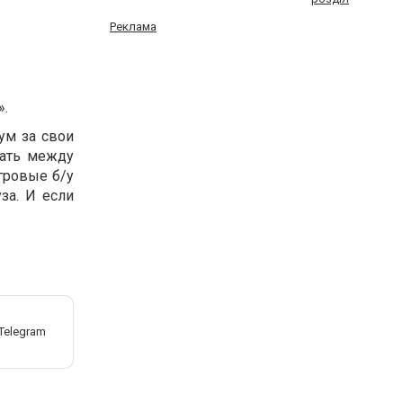
Реклама
».
ум за свои
рать между
гровые б/у
за. И если