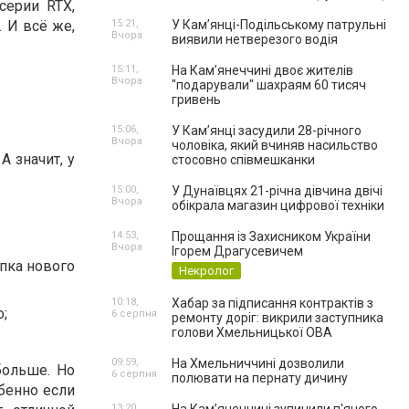
серии RTX,
 И всё же,
15:21,
У Кам’янці-Подільському патрульні
Вчора
виявили нетверезого водія
15:11,
На Камʼянеччині двоє жителів
Вчора
"подарували" шахраям 60 тисяч
гривень
15:06,
У Камʼянці засудили 28-річного
Вчора
чоловіка, який вчиняв насильство
А значит, у
стосовно співмешканки
15:00,
У Дунаївцях 21-річна дівчина двічі
Вчора
обікрала магазин цифрової техніки
14:53,
Прощання із Захисником України
Вчора
Ігорем Драгусевичем
пка нового
Некролог
10:18,
Хабар за підписання контрактів з
;
6 серпня
ремонту доріг: викрили заступника
голови Хмельницької ОВА
09:59,
На Хмельниччині дозволили
больше. Но
6 серпня
полювати на пернату дичину
бенно если
13:20,