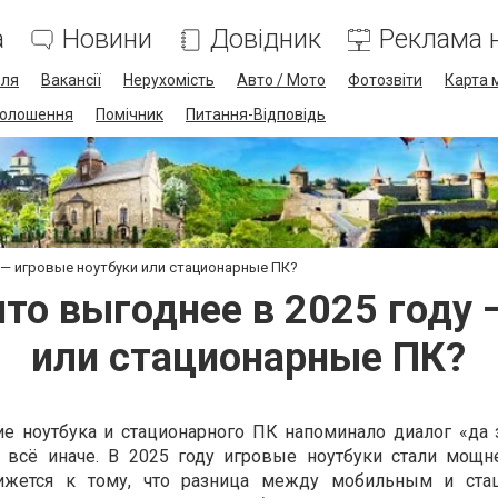
а
Новини
Довідник
Реклама н
лля
Вакансії
Нерухомість
Авто / Мото
Фотозвіти
Карта 
олошення
Помічник
Питання-Відповідь
у — игровые ноутбуки или стационарные ПК?
что выгоднее в 2025 году 
или стационарные ПК?
ие ноутбука и стационарного ПК напоминало диалог «да 
я всё иначе. В 2025 году игровые ноутбуки стали мощн
ижется к тому, что разница между мобильным и ста