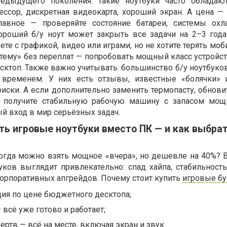
едыдущего поколения. Такие ноутбуки часто обладаю
ссор, дискретная видеокарта, хороший экран. А цена —
лавное — проверяйте состояние батареи, системы охл
Хороший б/у ноут может закрыть все задачи на 2–3 год
те с графикой, видео или играми, но не хотите терять моб
 тему» без переплат — попробовать мощный класс устройст
сктоп. Также важно учитывать: большинство б/у ноутбуко
временем. У них есть отзывы, известные «болячки» 
риски. А если дополнительно заменить термопасту, обнов
 получите стабильную рабочую машину с запасом мощ
й вход в мир серьёзных задач.
ть игровые ноутбуки вместо ПК — и как выбра
когда можно взять мощное «вчера», но дешевле на 40%? В
ков выглядит привлекательно: спад хайпа, стабильность
корпоративных апгрейдов. Почему стоит купить
игровые бу
ия по цене бюджетного десктопа;
 всё уже готово и работает;
ертв — всё на месте, включая экран и звук.