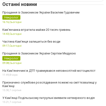
Останні новини
Прощання із Захисником України Василем Гудовичем
Некролог
16:16,
Сьогодні
Камʼянчанка втратила майже 20 тисяч гривень
14:43,
Сьогодні
Частина Кам'янця залишиться без води
09:17,
Сьогодні
Прощання із Захисником України Сергієм Медухою
Некролог
09:08,
Сьогодні
На Кам’янеччині в ДТП травмувався неповнолітній мотоцикліст
11:49,
Вчора
Призначено службове розслідування пожежі на сміттєзвалищі у
Кам’янці
15:30,
7 серпня
У Кам’янці-Подільському патрульні виявили нетверезого водія
15:21,
7 серпня