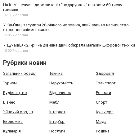
На Камʼянеччині двоє жителів "подарували" шахраям 60 тисяч
гривень
15:11,
7 серпня
У Камʼянці засудили 28-річного чоловіка, який вчиняв насильство
стосовно співмешканки
15:06,
7 серпня
У Дунаївцях 21-річна дівчина двічі обікрала магазин цифрової техніки
15:00,
7 серпня
Рубрики новин
Загальний розділ
Техніка
Здоров'я
Туризм
Нерухомість
Транспорт
Будівництво
Відпочинок
Розваги
Бізнес
Меблі
Спорт
Жіночий розділ
Інтернет
Культура
Економіка
Інтер'єр
Мода
Кулінарія
Послуги
Родина