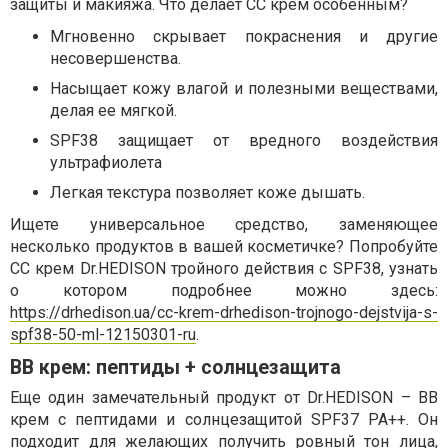
защиты и макияжа. Что делает CC крем особенным?
Мгновенно скрывает покраснения и другие
несовершенства.
Насыщает кожу влагой и полезными веществами,
делая ее мягкой.
SPF38 защищает от вредного воздействия
ультрафиолета
Легкая текстура позволяет коже дышать.
Ищете универсальное средство, заменяющее
несколько продуктов в вашей косметичке? Попробуйте
CC крем Dr.HEDISON тройного действия с SPF38, узнать
о котором подробнее можно здесь:
https://drhedison.ua/cc-krem-drhedison-trojnogo-dejstvija-s-
spf38-50-ml-12150301-ru
.
BB крем: пептиды + солнцезащита
Еще один замечательный продукт от Dr.HEDISON – BB
крем с пептидами и солнцезащитой SPF37 PA++. Он
подходит для желающих получить ровный тон лица,