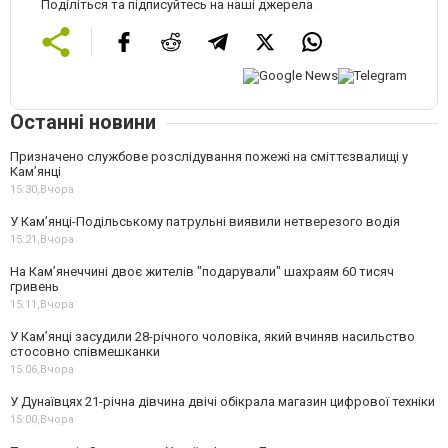
Поділіться та підписуйтесь на наші джерела
Останні новини
Призначено службове розслідування пожежі на сміттєзвалищі у
Кам’янці
15:30,
Вчора
У Кам’янці-Подільському патрульні виявили нетверезого водія
15:21,
Вчора
На Камʼянеччині двоє жителів "подарували" шахраям 60 тисяч
гривень
15:11,
Вчора
У Камʼянці засудили 28-річного чоловіка, який вчиняв насильство
стосовно співмешканки
15:06,
Вчора
У Дунаївцях 21-річна дівчина двічі обікрала магазин цифрової техніки
15:00,
Вчора