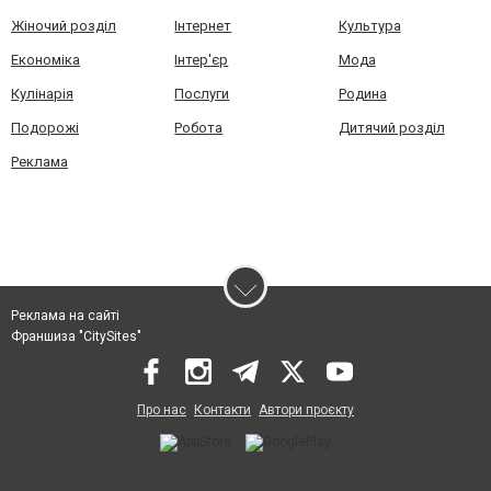
Жіночий розділ
Інтернет
Культура
Економіка
Інтер'єр
Мода
Кулінарія
Послуги
Родина
Подорожі
Робота
Дитячий розділ
Реклама
Реклама на сайті
Франшиза "CitySites"
Про нас
Контакти
Автори проєкту