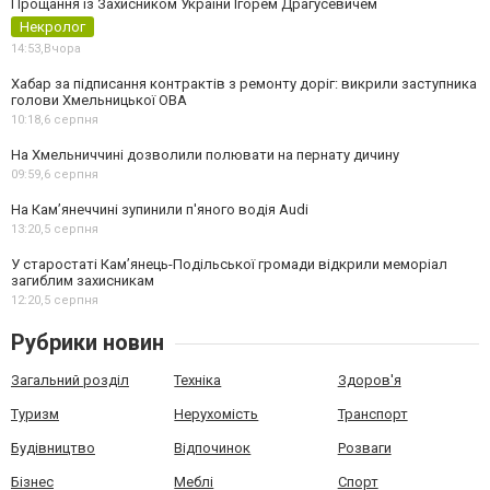
Прощання із Захисником України Ігорем Драгусевичем
Некролог
14:53,
Вчора
Хабар за підписання контрактів з ремонту доріг: викрили заступника
голови Хмельницької ОВА
10:18,
6 серпня
На Хмельниччині дозволили полювати на пернату дичину
09:59,
6 серпня
На Камʼянеччині зупинили п'яного водія Audi
13:20,
5 серпня
У старостаті Кам’янець-Подільської громади відкрили меморіал
загиблим захисникам
12:20,
5 серпня
Рубрики новин
Загальний розділ
Техніка
Здоров'я
Туризм
Нерухомість
Транспорт
Будівництво
Відпочинок
Розваги
Бізнес
Меблі
Спорт