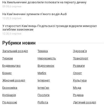
На Хмельниччині дозволили полювати на пернату дичину
09:59,
6 серпня
На Камʼянеччині зупинили п'яного водія Audi
13:20,
5 серпня
У старостаті Кам’янець-Подільської громади відкрили меморіал
загиблим захисникам
12:20,
5 серпня
Рубрики новин
Загальний розділ
Техніка
Здоров'я
Туризм
Нерухомість
Транспорт
Будівництво
Відпочинок
Розваги
Бізнес
Меблі
Спорт
Жіночий розділ
Інтернет
Культура
Економіка
Інтер'єр
Мода
Кулінарія
Послуги
Родина
Подорожі
Робота
Дитячий розділ