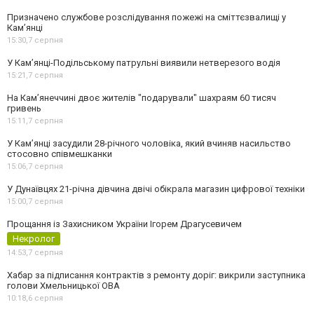
Призначено службове розслідування пожежі на сміттєзвалищі у
Кам’янці
15:30,
7 серпня
У Кам’янці-Подільському патрульні виявили нетверезого водія
15:21,
7 серпня
На Камʼянеччині двоє жителів "подарували" шахраям 60 тисяч
гривень
15:11,
7 серпня
У Камʼянці засудили 28-річного чоловіка, який вчиняв насильство
стосовно співмешканки
15:06,
7 серпня
У Дунаївцях 21-річна дівчина двічі обікрала магазин цифрової техніки
15:00,
7 серпня
Прощання із Захисником України Ігорем Драгусевичем
Некролог
14:53,
7 серпня
Хабар за підписання контрактів з ремонту доріг: викрили заступника
голови Хмельницької ОВА
10:18,
6 серпня