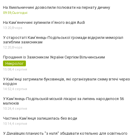
На Хмельниччині дозволили полювати на пернату дичину
09:59,
Сьогодні
На Камʼянеччині зупинили п'яного водія Audi
13:20,
Вчора
У старостаті Кам’янець-Подільської громади відкрили меморіал
загиблим захисникам
12:20,
Вчора
Прощання із Захисником України Сергієм Вільчинським
Некролог
15:08,
4 серпня
У Кам’янці затримали буковинців, які організували схему втечі через
кордон
14:52,
4 серпня
У Кам’янець-Подільській міській лікарні за липень народилося 56
малюків
10:24,
4 серпня
Частина Кам'янця залишилась без води
10:14,
4 серпня
У Дунаївцях планують "з нуля" збудувати котельню для освітнього