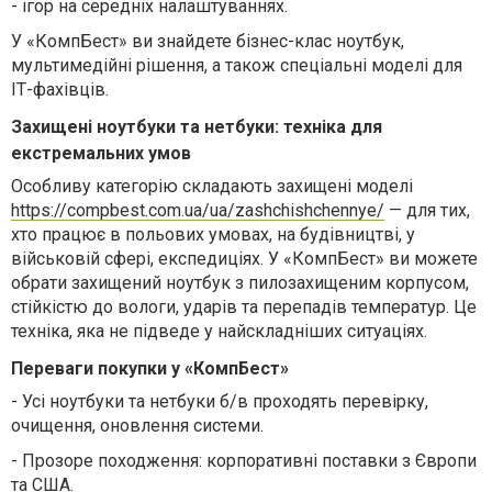
-
ігор на середніх налаштуваннях.
У «КомпБест» ви знайдете бізнес-клас ноутбук,
мультимедійні рішення, а також спеціальні моделі для
ІТ-фахівців.
Захищені ноутбуки та нетбуки: техніка для
екстремальних умов
Особливу категорію складають захищені моделі
https
://
compbest
.
com
.
ua
/
ua
/
zashchishchennye
/
— для тих,
хто працює в польових умовах, на будівництві, у
військовій сфері, експедиціях. У «КомпБест» ви можете
обрати захищений ноутбук з пилозахищеним корпусом,
стійкістю до вологи, ударів та перепадів температур. Це
техніка, яка не підведе у найскладніших ситуаціях.
Переваги покупки у «КомпБест»
-
Усі ноутбуки та нетбуки б/в проходять перевірку,
очищення, оновлення системи.
-
Прозоре походження: корпоративні поставки з Європи
та США.