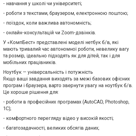
-
навчання у школі чи університеті;
-
роботи з текстами, браузером, електронною поштою;
-
поїздок, коли важлива автономність;
-
онлайн-консультацій чи Zoom-дзвінків.
У «КомпБест» представлені моделі нетбук б/в, які
мають тривалий час автономної роботи, невелику вагу
та розмір, ідеально підходять як для дітей, так і для
мобільних працівників.
Ноутбук — універсальність і потужність
Якщо ваші завдання виходять за межі базових офісних
програм і браузера, варто звернути увагу на ноутбук б/в.
Це хороше рішення для:
-
роботи в професійних програмах (AutoCAD, Photoshop,
1С);
-
комфортного перегляду відео у високій якості;
-
багатозадачності, великих обсягів даних;