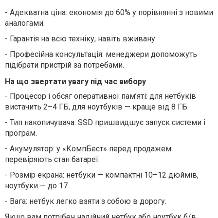
-
Адекватна ціна: економія до 60% у порівнянні з новими
аналогами.
-
Гарантія на всю техніку, навіть вживану.
-
Професійна консультація: менеджери допоможуть
підібрати пристрій за потребами.
На що звертати увагу під час вибору
-
Процесор і обсяг оперативної пам’яті: для нетбуків
вистачить 2–4 ГБ, для ноутбуків — краще від 8 ГБ.
-
Тип накопичувача: SSD пришвидшує запуск системи і
програм.
-
Акумулятор: у «КомпБест» перед продажем
перевіряють стан батареї.
-
Розмір екрана: нетбуки — компактні 10–12 дюймів,
ноутбуки — до 17.
-
Вага: нетбук легко взяти з собою в дорогу.
Якщо вам потрібен надійний нетбук або ноутбук б/в,