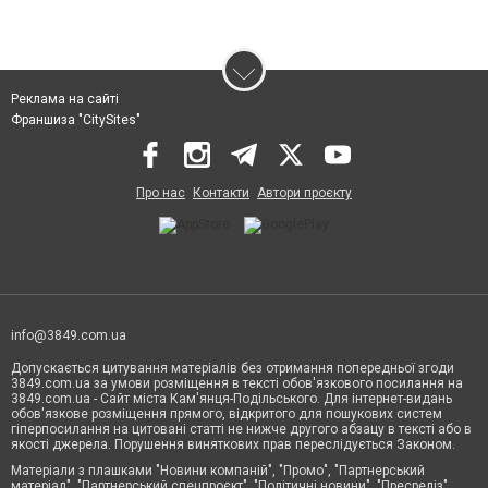
Реклама на сайті
Франшиза "CitySites"
Про нас
Контакти
Автори проєкту
info@3849.com.ua
Допускається цитування матеріалів без отримання попередньої згоди
3849.com.ua за умови розміщення в тексті обов'язкового посилання на
3849.com.ua - Сайт міста Кам'янця-Подільського. Для інтернет-видань
обов'язкове розміщення прямого, відкритого для пошукових систем
гіперпосилання на цитовані статті не нижче другого абзацу в тексті або в
якості джерела. Порушення виняткових прав переслідується Законом.
Матеріали з плашками "Новини компаній", "Промо", "Партнерський
матеріал", "Партнерський спецпроєкт", "Політичні новини", "Пресреліз",