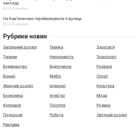
закладу
09:21,
3 серпня
На Камʼянеччині перейменували 6 вулиць
09:12,
3 серпня
Рубрики новин
Загальний розділ
Техніка
Здоров'я
Туризм
Нерухомість
Транспорт
Будівництво
Відпочинок
Розваги
Бізнес
Меблі
Спорт
Жіночий розділ
Інтернет
Культура
Економіка
Інтер'єр
Мода
Кулінарія
Послуги
Родина
Подорожі
Робота
Дитячий розділ
Реклама