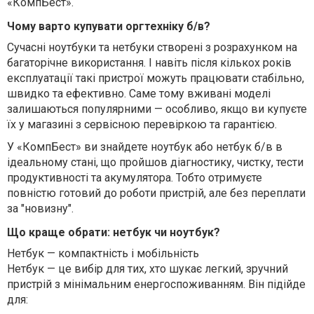
«КомпБест».
Чому варто купувати оргтехніку б/в?
Сучасні ноутбуки та нетбуки створені з розрахунком на
багаторічне використання. І навіть після кількох років
експлуатації такі пристрої можуть працювати стабільно,
швидко та ефективно. Саме тому вживані моделі
залишаються популярними — особливо, якщо ви купуєте
їх у магазині з сервісною перевіркою та гарантією.
У «КомпБест» ви знайдете ноутбук або нетбук б/в в
ідеальному стані, що пройшов діагностику, чистку, тести
продуктивності та акумулятора. Тобто отримуєте
повністю готовий до роботи пристрій, але без переплати
за "новизну".
Що краще обрати: нетбук чи ноутбук?
Нетбук — компактність і мобільність
Нетбук — це вибір для тих, хто шукає легкий, зручний
пристрій з мінімальним енергоспоживанням. Він підійде
для: