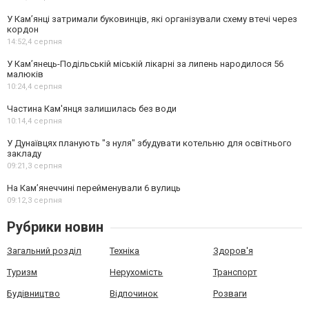
У Кам’янці затримали буковинців, які організували схему втечі через
кордон
14:52,
4 серпня
У Кам’янець-Подільській міській лікарні за липень народилося 56
малюків
10:24,
4 серпня
Частина Кам'янця залишилась без води
10:14,
4 серпня
У Дунаївцях планують "з нуля" збудувати котельню для освітнього
закладу
09:21,
3 серпня
На Камʼянеччині перейменували 6 вулиць
09:12,
3 серпня
Рубрики новин
Загальний розділ
Техніка
Здоров'я
Туризм
Нерухомість
Транспорт
Будівництво
Відпочинок
Розваги