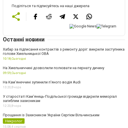
Поділіться та підписуйтесь на наші джерела
Останні новини
Хабар за підписання контрактів з ремонту доріг: викрили заступника
голови Хмельницької ОВА
10:18,
Сьогодні
На Хмельниччині дозволили полювати на пернату дичину
09:59,
Сьогодні
На Камʼянеччині зупинили п'яного водія Audi
13:20,
Вчора
У старостаті Кам’янець-Подільської громади відкрили меморіал
загиблим захисникам
12:20,
Вчора
Прощання із Захисником України Сергієм Вільчинським
Некролог
15:08,
4 серпня