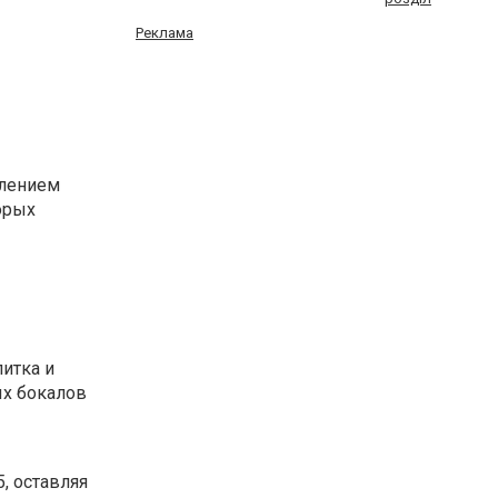
Реклама
влением
орых
итка и
ых бокалов
, оставляя