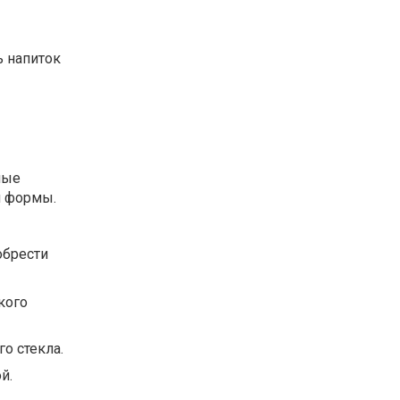
ь напиток
ные
й формы.
обрести
кого
о стекла.
й.