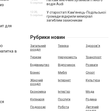
На Камʼянеччині зупинили п'яного
5 серпня
водія Audi
из
12:20,
У старостаті Кам’янець-Подільської
5 серпня
громади відкрили меморіал
загиблим захисникам
ит для
Рубрики новин
ую
Загальний
Техніка
Здоров'я
розділ
напитка в
Туризм
Нерухомість
Транспорт
Будівництво
Відпочинок
Розваги
Бізнес
Меблі
Спорт
Жіночий
Інтернет
Культура
розділ
Економіка
Інтер'єр
Мода
Кулінарія
Послуги
Родина
ся
Подорожі
Робота
Дитячий
розділ