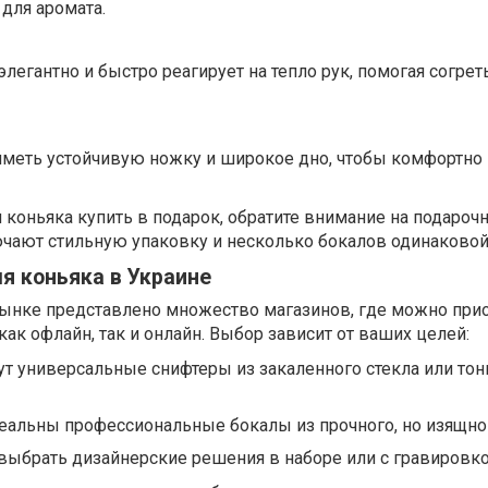
 для аромата.
легантно и быстро реагирует на тепло рук, помогая согрет
меть устойчивую ножку и широкое дно, чтобы комфортно
я коньяка купить в подарок, обратите внимание на подароч
ючают стильную упаковку и несколько бокалов одинаково
ля коньяка в Украине
рынке представлено множество магазинов, где можно при
ак офлайн, так и онлайн. Выбор зависит от ваших целей:
т универсальные снифтеры из закаленного стекла или тон
еальны профессиональные бокалы из прочного, но изящног
выбрать дизайнерские решения в наборе или с гравировко