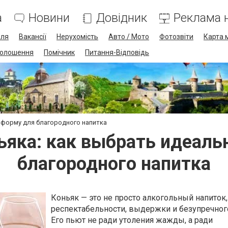
а
Новини
Довідник
Реклама н
лля
Вакансії
Нерухомість
Авто / Мото
Фотозвіти
Карта 
олошення
Помічник
Питання-Відповідь
 форму для благородного напитка
ьяка: как выбрать идеал
благородного напитка
Коньяк — это не просто алкогольный напиток,
респектабельности, выдержки и безупречного
Его пьют не ради утоления жажды, а ради