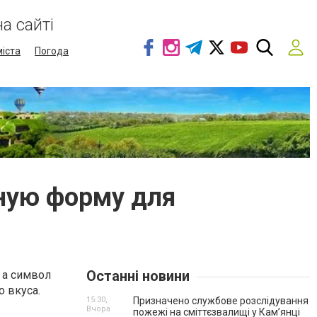
а сайті
міста
Погода
ьную форму для
Останні новини
 а символ
 вкуса.
15:30,
Призначено службове розслідування
Вчора
пожежі на сміттєзвалищі у Кам’янці