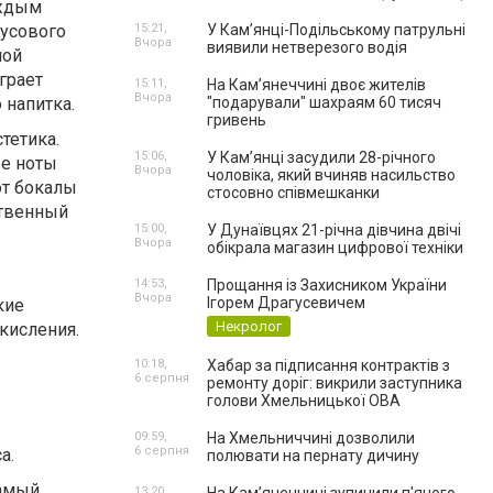
аждым
кусового
15:21,
У Кам’янці-Подільському патрульні
Вчора
виявили нетверезого водія
ной
грает
15:11,
На Камʼянеччині двоє жителів
Вчора
 напитка.
"подарували" шахраям 60 тисяч
гривень
тетика.
15:06,
У Камʼянці засудили 28-річного
ые ноты
Вчора
чоловіка, який вчиняв насильство
ют бокалы
стосовно співмешканки
ственный
15:00,
У Дунаївцях 21-річна дівчина двічі
Вчора
обікрала магазин цифрової техніки
14:53,
Прощання із Захисником України
Вчора
Ігорем Драгусевичем
кие
Некролог
кисления.
10:18,
Хабар за підписання контрактів з
6 серпня
ремонту доріг: викрили заступника
голови Хмельницької ОВА
09:59,
На Хмельниччині дозволили
6 серпня
а.
полювати на пернату дичину
самый
13:20,