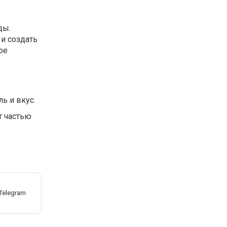
ды.
 и создать
ое
ь и вкус.
т частью