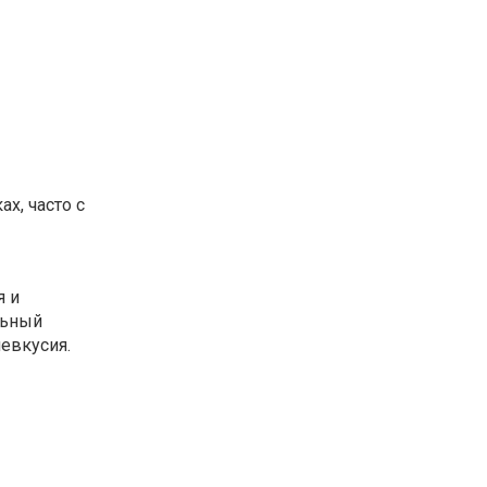
х, часто с
я и
льный
левкусия.