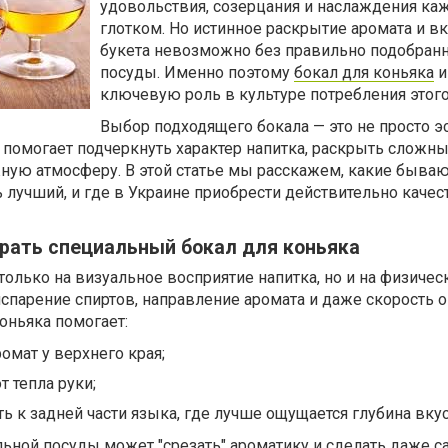
удовольствия, созерцания и наслаждения к
глотком. Но истинное раскрытие аромата и в
букета невозможно без правильно подобран
посуды. Именно поэтому
бокал для коньяка
и
ключевую роль в культуре потребления этого
Выбор подходящего бокала — это не просто эс
 помогает подчеркнуть характер напитка, раскрыть сложн
ную атмосферу. В этой статье мы расскажем, какие быва
ь лучший, и где в Украине приобрести действительно каче
рать специальный бокал для коньяка
только на визуальное восприятие напитка, но и на физичес
испарение спиртов, направление аромата и даже скорость о
оньяка помогает:
омат у верхнего края;
т тепла руки;
ь к задней части языка, где лучше ощущается глубина вкус
ьной посуды может "срезать" ароматику и сделать даже 