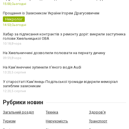
15:00,
Сьогодні
Прощання із Захисником України Ігорем Драгусевичем
Некролог
14:53,
Сьогодні
Хабар за підписання контрактів з ремонту доріг: викрили заступника
голови Хмельницької ОВА
10:18,
Вчора
На Хмельниччині дозволили полювати на пернату дичину
09:59,
Вчора
На Камʼянеччині зупинили п'яного водія Audi
13:20,
5 серпня
У старостаті Кам’янець-Подільської громади відкрили меморіал
загиблим захисникам
12:20,
5 серпня
Рубрики новин
Загальний розділ
Техніка
Здоров'я
Туризм
Нерухомість
Транспорт