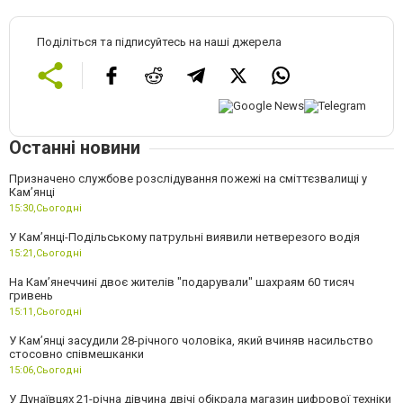
Поділіться та підписуйтесь на наші джерела
Останні новини
Призначено службове розслідування пожежі на сміттєзвалищі у
Кам’янці
15:30,
Сьогодні
У Кам’янці-Подільському патрульні виявили нетверезого водія
15:21,
Сьогодні
На Камʼянеччині двоє жителів "подарували" шахраям 60 тисяч
гривень
15:11,
Сьогодні
У Камʼянці засудили 28-річного чоловіка, який вчиняв насильство
стосовно співмешканки
15:06,
Сьогодні
У Дунаївцях 21-річна дівчина двічі обікрала магазин цифрової техніки