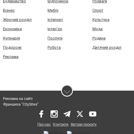
Будівництво
Відпочинок
Розваги
Бізнес
Меблі
Спорт
Жіночий розділ
Інтернет
Культура
Економіка
Інтер'єр
Мода
Кулінарія
Послуги
Родина
Подорожі
Робота
Дитячий розділ
Реклама
Реклама на сайті
Франшиза "CitySites"
Про нас
Контакти
Автори проєкту