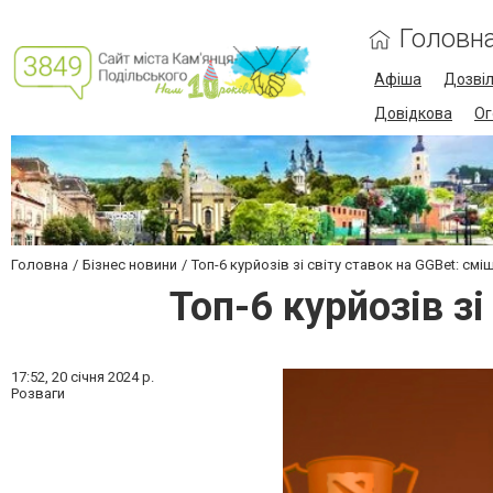
Головн
Афіша
Дозві
Довідкова
Ог
Головна
Бізнес новини
Топ-6 курйозів зі світу ставок на GGBet: см
Топ-6 курйозів зі
17:52,
20 січня 2024 р.
Розваги