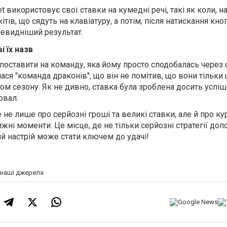
t використовує свої ставки на кумедні речі, такі як коли, н
ітів, що сядуть на клавіатуру, а потім, після натискання кно
чевидніший результат.
і їх назв
 поставити на команду, яка йому просто сподобалась через
ася "команда драконів", що він не помітив, що вони тільки
гом сезону. Як не дивно, ставка була зроблена досить успіш
овал.
е не лише про серйозні гроші та великі ставки, але й про ку
ижні моменти. Це місце, де не тільки серйозні стратегії до
лий настрій може стати ключем до удачі!
а наші джерела