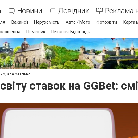
а
Новини
Довідник
Реклама н
лля
Вакансії
Нерухомість
Авто / Мото
Фотозвіти
Карта 
олошення
Помічник
Питання-Відповідь
ішно, але реально
 світу ставок на GGBet: с