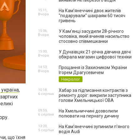
виявили нетверезого водія
15:11,
На Камʼянеччині двоє жителів
Вчора
"подарували" шахраям 60 тисяч
гривень
15:06,
У Камʼянці засудили 28-річного
Вчора
чоловіка, який вчиняв насильство
стосовно співмешканки
15:00,
У Дунаївцях 21-річна дівчина двічі
Вчора
обікрала магазин цифрової техніки
14:53,
Прощання із Захисником України
Вчора
Ігорем Драгусевичем
Некролог
 україна
,
10:18,
Хабар за підписання контрактів з
6 серпня
ремонту доріг: викрили заступника
азартних
голови Хмельницької ОВА
великі
09:59,
На Хмельниччині дозволили
6 серпня
полювати на пернату дичину
ору.
13:20,
На Камʼянеччині зупинили п'яного
5 серпня
водія Audi
чи, що їхня