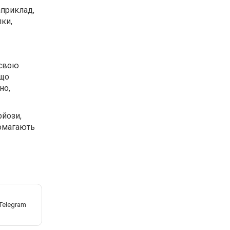
априклад,
пки,
 свою
 що
но,
рйози,
помагають