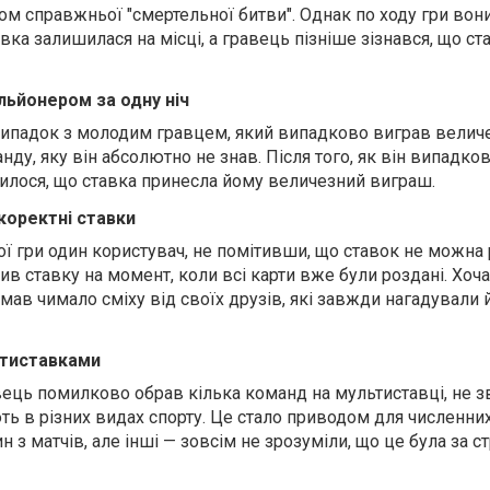
ом справжньої "смертельної битви". Однак по ходу гри вон
авка залишилася на місці, а гравець пізніше зізнався, що ст
ільйонером за одну ніч
ипадок з молодим гравцем, який випадково виграв величе
ду, яку він абсолютно не знав. Після того, як він випадко
явилося, що ставка принесла йому величезний виграш.
екоректні ставки
вої гри один користувач, не помітивши, що ставок не можна
бив ставку на момент, коли всі карти вже були роздані. Хоча
имав чимало сміху від своїх друзів, які завжди нагадували
ьтиставками
вець помилково обрав кілька команд на мультиставці, не 
ють в різних видах спорту. Це стало приводом для численни
н з матчів, але інші — зовсім не зрозуміли, що це була за ст