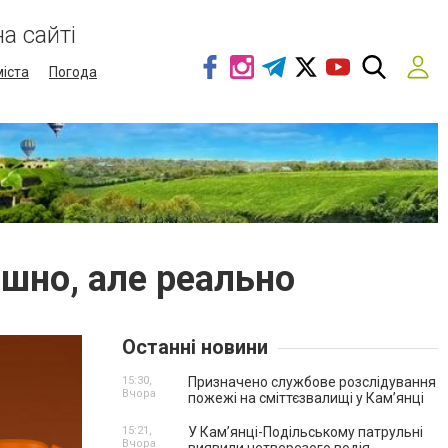
а сайті
міста
Погода
мішно, але реально
Останні новини
15:30,
Призначено службове розслідування
Вчора
пожежі на сміттєзвалищі у Кам’янці
15:21,
У Кам’янці-Подільському патрульні
Вчора