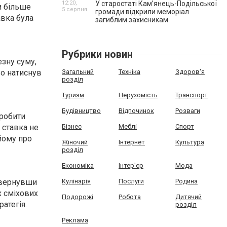
12:20,
У старостаті Кам’янець-Подільської
и більше
5 серпня
громади відкрили меморіал
авка була
загиблим захисникам
Рубрики новин
зну суму,
во натиснув
Загальний
Техніка
Здоров'я
розділ
Туризм
Нерухомість
Транспорт
Будівництво
Відпочинок
Розваги
 робити
 ставка не
Бізнес
Меблі
Спорт
 йому про
Жіночий
Інтернет
Культура
розділ
Економіка
Інтер'єр
Мода
звернувши
Кулінарія
Послуги
Родина
х сміхових
Подорожі
Робота
Дитячий
ратегія.
розділ
Реклама