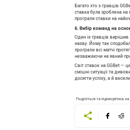
Багато хто з гравців GGBe
ставка була зроблена на к
програли ставки на найо
6. Вибір команд на основ
Один із гравців вирішив
назву. Йому так сподобал
програли всі матчі протя
незважаючи на явний пр
Світ ставок на GGBet — ц
смішні ситуації та дивов
досягти успіху, а й весе
Поділіться та підписуйтесь н