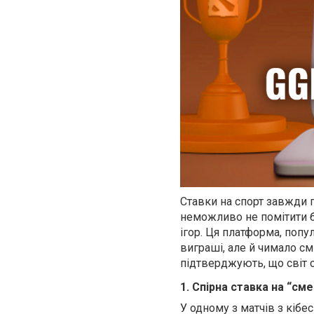
Ставки на спорт завжди 
неможливо не помітити бе
ігор. Ця платформа, попу
виграші, але й чимало см
підтверджують, що світ с
1. Спірна ставка на “с
У одному з матчів з кібе