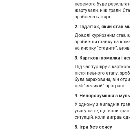
перемога буде результат
жартували, ніж грали. Ст
зроблена в жарт.
2. Підліток, який став м
Доволі курйозним став в
зробивши ставку на коман
на кнопку "ставити", ви
3. Карткові помилки і н
Під час турніру з картко
після певного етапу, зро
була зарахована, він отр
цей “великій” програш.
4. Непорозуміння з мул
У одному з випадків гра
увагу на те, що вони гра
ситуацій, коли виграв оди
5. Ігри без сенсу