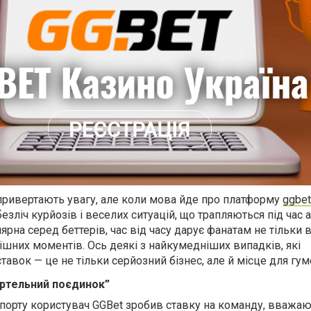
привертають увагу, але коли мова йде про платформу
ggbet
зліч курйозів і веселих ситуацій, що трапляються під час 
лярна серед беттерів, час від часу дарує фанатам не тільки 
ішних моментів. Ось деякі з найкумедніших випадків, які
тавок — це не тільки серйозний бізнес, але й місце для гум
мертельний поєдинок”
спорту користувач GGBet зробив ставку на команду, вважаю