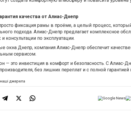
могут создать комфортную атмосферу и повысить уровень 
арантия качества от Алиас-Днепр
 просто фиксация рамы в проёме, а целый процесс, которы
льного подхода. Алиас-Днепр предлагает комплексное обс
и консультации по эксплуатации.
е окна Днепр, компания Алиас-Днепр обеспечит качеств
льным сервисом.
н — это инвестиция в комфорт и безопасность. С Алиас-Д
производителя, без лишних переплат и с полной гарантией 
а наші джерела