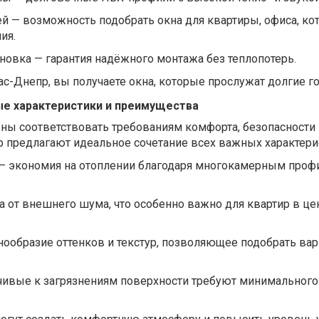
 — возможность подобрать окна для квартиры, офиса, ко
ия.
новка — гарантия надёжного монтажа без теплопотерь.
с-Днепр, вы получаете окна, которые прослужат долгие г
ые характеристики и преимущества
ы соответствовать требованиям комфорта, безопасности и
р предлагают идеальное сочетание всех важных характери
— экономия на отоплении благодаря многокамерным проф
а
от
внешнего
шума
,
что
особенно
важно
для
квартир
в
це
нообразие оттенков и текстур, позволяющее подобрать вар
чивые
к
загрязнениям
поверхности
требуют
минимального