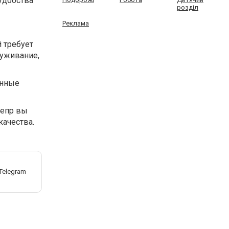
удобства
розділ
Реклама
й требует
луживание,
енные
непр вы
качества.