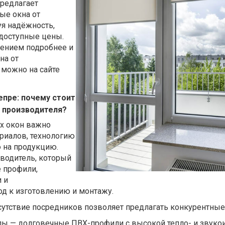
редлагает
ые окна от
уя надёжность,
доступные цены.
жением подробнее
и
на от
 можно на сайте
епре: почему стоит
 производителя?
х окон важно
риалов, технологию
 на продукцию.
зводитель, который
 профили,
 и
д к изготовлению и монтажу.
сутствие посредников позволяет предлагать конкурентные
ы — долговечные ПВХ-профили с высокой тепло- и звуко