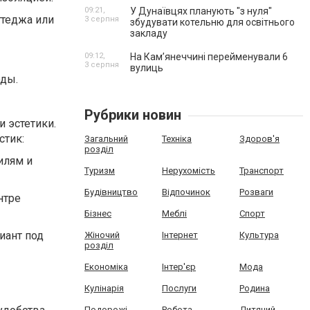
09:21,
У Дунаївцях планують "з нуля"
ттеджа или
3 серпня
збудувати котельню для освітнього
закладу
09:12,
На Камʼянеччині перейменували 6
3 серпня
вулиць
оды.
Рубрики новин
 эстетики.
стик:
Загальний
Техніка
Здоров'я
розділ
илям и
Туризм
Нерухомість
Транспорт
Будівництво
Відпочинок
Розваги
нтре
Бізнес
Меблі
Спорт
иант под
Жіночий
Інтернет
Культура
розділ
Економіка
Інтер'єр
Мода
Кулінарія
Послуги
Родина
Подорожі
Робота
Дитячий