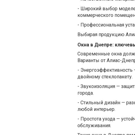
-
Широкий выбор моделей
коммерческого помещен
-
Профессиональная уста
Выбирая продукцию Алиа
Окна в Днепре: ключев
Современные окна должн
Варианты от Алиас-Днеп
-
Энергоэффективность 
двойному стеклопакету.
-
Звукоизоляция
—
защит
города
.
-
Стильный
дизайн — раз
любой интерьер.
-
Простота
ухода
—
устой
обслуживания
.