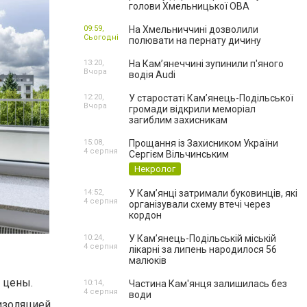
голови Хмельницької ОВА
09:59,
На Хмельниччині дозволили
Сьогодні
полювати на пернату дичину
13:20,
На Камʼянеччині зупинили п'яного
Вчора
водія Audi
12:20,
У старостаті Кам’янець-Подільської
Вчора
громади відкрили меморіал
загиблим захисникам
15:08,
Прощання із Захисником України
4 серпня
Сергієм Вільчинським
Некролог
14:52,
У Кам’янці затримали буковинців, які
4 серпня
організували схему втечі через
кордон
10:24,
У Кам’янець-Подільській міській
4 серпня
лікарні за липень народилося 56
малюків
 цены.
10:14,
Частина Кам'янця залишилась без
4 серпня
води
изоляцией.