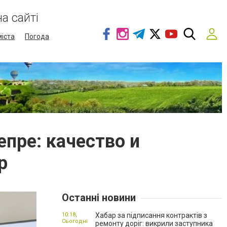
а сайті
міста
Погода
пре: качество и
р
Останні новини
10:18,
Хабар за підписання контрактів з
Сьогодні
ремонту доріг: викрили заступника