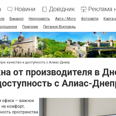
а
Новини
Довідник
Реклама н
лля
Вакансії
Нерухомість
Авто / Мото
Фотозвіти
Карта 
олошення
Помічник
Питання-Відповідь
ре: качество и доступность с Алиас-Днепр
на от производителя в Дне
доступность с Алиас-Днеп
и офиса — важное
 на комфорт,
ность пространства.