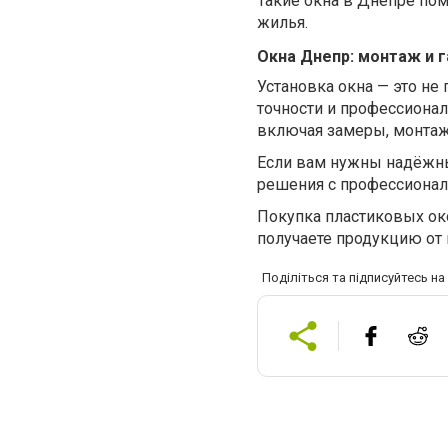
Такие окна в Днепре по
жилья.
Окна Днепр: монтаж и г
Установка окна — это не
точности и профессиона
включая замеры, монтаж 
Если вам нужны надёжны
решения с профессиона
Покупка пластиковых око
получаете продукцию от 
Поділіться та підписуйтесь н