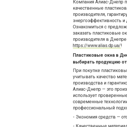
Компания Алиас-Днепр п
качественные пластиков
производителя, гарантир
энергоэффективность и 
Ознакомиться с предло
заказать пластиков
ые ок
производителя в Днепре
https://www.alias.dp.ua/
!
Пластиковые окна в Дн
выбирать продукцию от
При покупке пластиковы
учитывать качество мате
производства и гарантию
Алиас-Днепр — это прои
использует проверенные
современные технологии
профессиональный подхо
-
Экономия средств — от
-
Качественные материал