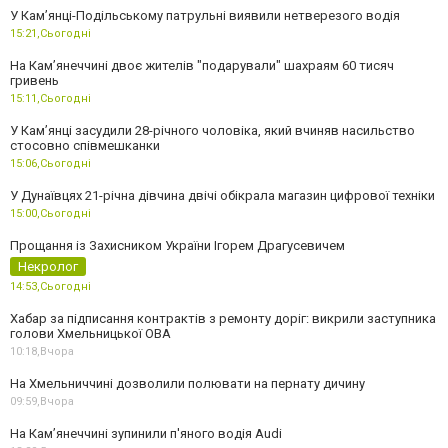
У Кам’янці-Подільському патрульні виявили нетверезого водія
15:21,
Сьогодні
На Камʼянеччині двоє жителів "подарували" шахраям 60 тисяч
гривень
15:11,
Сьогодні
У Камʼянці засудили 28-річного чоловіка, який вчиняв насильство
стосовно співмешканки
15:06,
Сьогодні
У Дунаївцях 21-річна дівчина двічі обікрала магазин цифрової техніки
15:00,
Сьогодні
Прощання із Захисником України Ігорем Драгусевичем
Некролог
14:53,
Сьогодні
Хабар за підписання контрактів з ремонту доріг: викрили заступника
голови Хмельницької ОВА
10:18,
Вчора
На Хмельниччині дозволили полювати на пернату дичину
09:59,
Вчора
На Камʼянеччині зупинили п'яного водія Audi