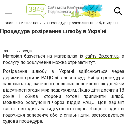
Головна
Бізнес новини
Процедура розірвання шлюбу в Україні
Процедура розірвання шлюбу в Україні
Загальний розділ
Матеріал базується на матеріалах із
сайту 2p.com.ua
, а
послугу по розлучення можна отримати
тут
.
Розірвання шлюбу в Україні здійснюється через
державні органи РАЦС або через суд. Вибір процедури
залежить від наявності спільних неповнолітніх дітей чи
відсутності згоди між подружжям. Якщо діти досягли 18
років і обидві сторони готові припинити шлюб,
можливе розлучення через відділ РАЦС. Цей варіант
також підходить за відсутності спорів. Якщо ж один із
подружжя заперечує або є спільні діти, застосовується
судова процедура.