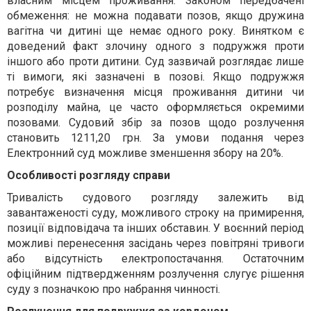
власним місцем проживання. Законом передбачені
обмеження: не можна подавати позов, якщо дружина
вагітна чи дитині ще немає одного року. Винятком є
доведений факт злочину одного з подружжя проти
іншого або проти дитини. Суд зазвичай розглядає лише
ті вимоги, які зазначені в позові. Якщо подружжя
потребує визначення місця проживання дитини чи
розподілу майна, це часто оформляється окремими
позовами. Судовий збір за позов щодо розлучення
становить 1211,20 грн. За умови подання через
Електронний суд можливе зменшення збору на 20%.
Особливості розгляду справи
Тривалість судового розгляду залежить від
завантаженості суду, можливого строку на примирення,
позиції відповідача та інших обставин. У воєнний період
можливі перенесення засідань через повітряні тривоги
або відсутність електропостачання. Остаточним
офіційним підтвердженням розлучення слугує рішення
суду з позначкою про набрання чинності.