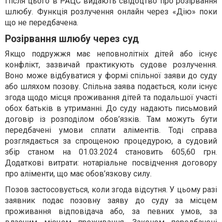
Після цього в РАЦС видають свідоцтво про розірвання
шлюбу. Функція розлучення онлайн через «Дію» поки
що не передбачена.
Розірвання шлюбу через суд
Якщо подружжя має неповнолітніх дітей або існує
конфлікт, зазвичай практикують судове розлучення.
Воно може відбуватися у формі спільної заяви до суду
або шляхом позову. Спільна заява подається, коли існує
згода щодо місця проживання дітей та подальшої участі
обох батьків в утриманні. До суду надають письмовий
договір із розподілом обов’язків. Там можуть бути
передбачені умови сплати аліментів. Тоді справа
розглядається за спрощеною процедурою, а судовий
збір станом на 01.03.2024 становить 605,60 грн.
Додаткові витрати: нотаріальне посвідчення договору
про аліменти, що має обов’язкову силу.
Позов застосовується, коли згода відсутня. У цьому разі
заявник подає позовну заяву до суду за місцем
проживання відповідача або, за певних умов, за