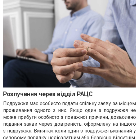
Розлучення через відділ РАЦС
Подружжя має особисто подати спільну заяву за місцем
проживання одного з них. Якщо один з подружжя не
може прибути особисто з поважної причини, дозволено
подання заяви через довіреність, оформлену на іншого
з подружжя. Винятки: коли один з подружжя визнаний у
судовому порядку недієздатним або безвісно відсутнім.