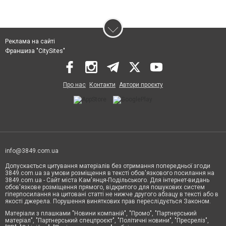
Реклама на сайті
Франшиза "CitySites"
Про нас
Контакти
Автори проєкту
info@3849.com.ua
Допускається цитування матеріалів без отримання попередньої згоди
3849.com.ua за умови розміщення в тексті обов'язкового посилання на
3849.com.ua - Сайт міста Кам'янця-Подільського. Для інтернет-видань
обов'язкове розміщення прямого, відкритого для пошукових систем
гіперпосилання на цитовані статті не нижче другого абзацу в тексті або в
якості джерела. Порушення виняткових прав переслідується Законом.
Матеріали з плашками "Новини компаній", "Промо", "Партнерський
матеріал", "Партнерський спецпроєкт", "Політичні новини", "Пресреліз",