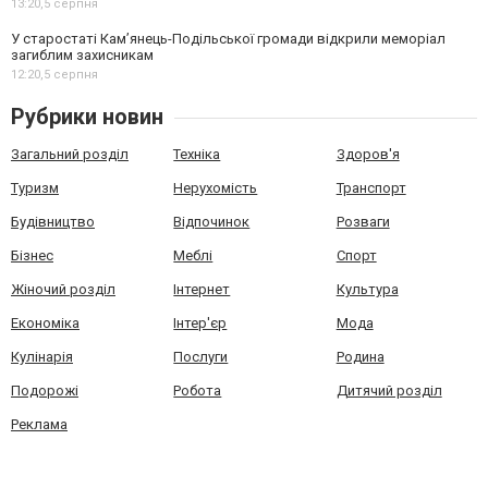
13:20,
5 серпня
У старостаті Кам’янець-Подільської громади відкрили меморіал
загиблим захисникам
12:20,
5 серпня
Рубрики новин
Загальний розділ
Техніка
Здоров'я
Туризм
Нерухомість
Транспорт
Будівництво
Відпочинок
Розваги
Бізнес
Меблі
Спорт
Жіночий розділ
Інтернет
Культура
Економіка
Інтер'єр
Мода
Кулінарія
Послуги
Родина
Подорожі
Робота
Дитячий розділ
Реклама