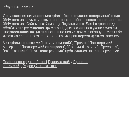
info@3849.com.ua
Допускається цитування матеріалів без отримання попередньої згоди
3849.com.ua за умови розміщення в тексті обов'язкового посилання на
3849.com.ua - Сайт міста Кам'янця-Подільського. Для інтернет-видань
обов'язкове розміщення прямого, відкритого для пошукових систем
гіперпосилання на цитовані статті не нижче другого абзацу в тексті або в
якості джерела. Порушення виняткових прав переслідується Законом.
Матеріали з плашками "Новини компаній", "Промо", "Партнерський
матеріал", "Партнерський спецпроєкт", "Політичні новини", "Пресреліз",
"PR", "Офіційно", "Політична реклама" публікуються на правах реклами.
Політика конфіденційності
Правила сайту
Правила
класифайд
Редакційна політика