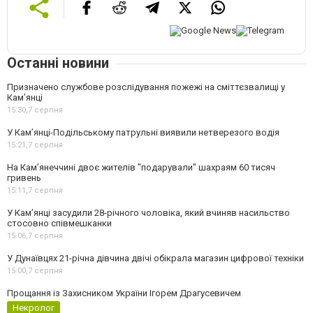
Останні новини
Призначено службове розслідування пожежі на сміттєзвалищі у
Кам’янці
15:30,
7 серпня
У Кам’янці-Подільському патрульні виявили нетверезого водія
15:21,
7 серпня
На Камʼянеччині двоє жителів "подарували" шахраям 60 тисяч
гривень
15:11,
7 серпня
У Камʼянці засудили 28-річного чоловіка, який вчиняв насильство
стосовно співмешканки
15:06,
7 серпня
У Дунаївцях 21-річна дівчина двічі обікрала магазин цифрової техніки
15:00,
7 серпня
Прощання із Захисником України Ігорем Драгусевичем
Некролог