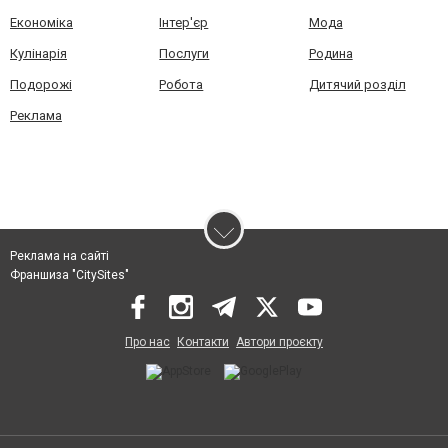
Економіка
Інтер'єр
Мода
Кулінарія
Послуги
Родина
Подорожі
Робота
Дитячий розділ
Реклама
Реклама на сайті
Франшиза "CitySites"
Про нас
Контакти
Автори проєкту