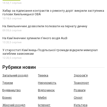
14:53,
7 серпня
Хабар за підписання контрактів з ремонту доріг: викрили заступника
голови Хмельницької ОВА
10:18,
6 серпня
На Хмельниччині дозволили полювати на пернату дичину
09:59,
6 серпня
На Камʼянеччині зупинили п'яного водія Audi
13:20,
5 серпня
У старостаті Кам’янець-Подільської громади відкрили меморіал
загиблим захисникам
12:20,
5 серпня
Рубрики новин
Загальний розділ
Техніка
Здоров'я
Туризм
Нерухомість
Транспорт
Будівництво
Відпочинок
Розваги
Бізнес
Меблі
Спорт
Жіночий розділ
Інтернет
Культура