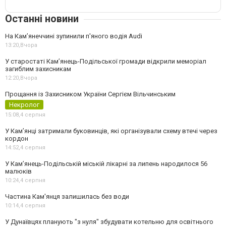
Останні новини
На Камʼянеччині зупинили п'яного водія Audi
13:20,
Вчора
У старостаті Кам’янець-Подільської громади відкрили меморіал
загиблим захисникам
12:20,
Вчора
Прощання із Захисником України Сергієм Вільчинським
Некролог
15:08,
4 серпня
У Кам’янці затримали буковинців, які організували схему втечі через
кордон
14:52,
4 серпня
У Кам’янець-Подільській міській лікарні за липень народилося 56
малюків
10:24,
4 серпня
Частина Кам'янця залишилась без води
10:14,
4 серпня
У Дунаївцях планують "з нуля" збудувати котельню для освітнього