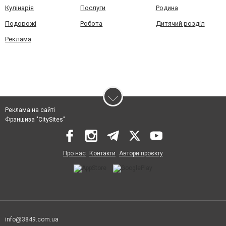
Кулінарія
Послуги
Родина
Подорожі
Робота
Дитячий розділ
Реклама
Реклама на сайті
Франшиза "CitySites"
Про нас
Контакти
Автори проєкту
info@3849.com.ua