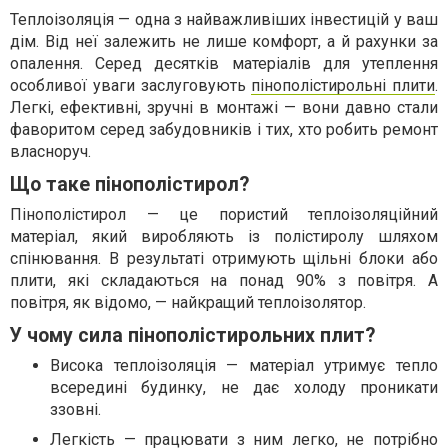
Теплоізоляція — одна з найважливіших інвестицій у ваш
дім. Від неї залежить не лише комфорт, а й рахунки за
опалення. Серед десятків матеріалів для утеплення
особливої уваги заслуговують
пінополістирольні плити
.
Легкі, ефективні, зручні в монтажі — вони давно стали
фаворитом серед забудовників і тих, хто робить ремонт
власноруч.
Що таке пінополістирол?
Пінополістирол — це пористий теплоізоляційний
матеріал, який виробляють із полістиролу шляхом
спінювання. В результаті отримують щільні блоки або
плити, які складаються на понад 90% з повітря. А
повітря, як відомо, — найкращий теплоізолятор.
У чому сила пінополістирольних плит?
Висока теплоізоляція — матеріал утримує тепло
всередині будинку, не дає холоду проникати
ззовні.
Легкість — працювати з ним легко, не потрібно