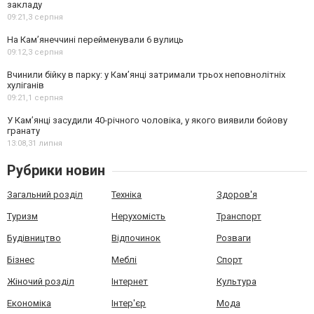
закладу
09:21,
3 серпня
На Камʼянеччині перейменували 6 вулиць
09:12,
3 серпня
Вчинили бійку в парку: у Кам’янці затримали трьох неповнолітніх
хуліганів
09:21,
1 серпня
У Камʼянці засудили 40-річного чоловіка, у якого виявили бойову
гранату
13:08,
31 липня
Рубрики новин
Загальний розділ
Техніка
Здоров'я
Туризм
Нерухомість
Транспорт
Будівництво
Відпочинок
Розваги
Бізнес
Меблі
Спорт
Жіночий розділ
Інтернет
Культура
Економіка
Інтер'єр
Мода