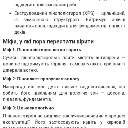
підходить для фасадних робіт.
Екструдований пінополістирол (XPS) — щільніший,
із замкненою структурою. Витримує значні
навантаження, підходить для фундаментів, підлог і
дахів.
Міфи, у які пора перестати вірити
Міф 1: Пінополістирол легко горить
Сучасні пінополістирольні плити містять антипірени —
вони не підтримують горіння і самозатухають при знятті
джерела вогню.
Міф 2: Пінопласт пропускає вологу
Насправді він має дуже низьке водопоглинання, що
робить його ідеальним для вологих зон — цоколів,
підвалів, фундаментів.
Міф 3: Це неекологічно
Пінополістирол не виділяє токсичних речовин у процесі
експлуатації. Його застосовують навіть у харчовій