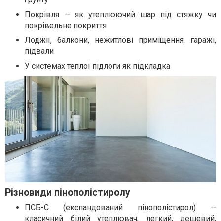
Покрівля — як утеплюючий шар під стяжку чи
покрівельне покриття
Лоджії, балкони, нежитлові приміщення, гаражі,
підвали
У системах теплої підлоги як підкладка
Різновиди пінополістиролу
ПСБ-С (експандований пінополістирол) —
класичний білий утеплювач, легкий, дешевий,