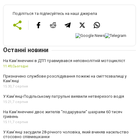
Поділіться та підписуйтесь на наші джерела
Останні новини
На Кам’янеччині в ДТП травмувався неповнолітній мотоцикліст
11:49,
Сьогодні
Призначено службове розслідування пожежі на сміттєзвалищі у
Кам’янці
15:30,
7 серпня
У Кам’янці-Подільському патрульні виявили нетверезого водія
15:21,
7 серпня
На Камʼянеччині двоє жителів "подарували" шахраям 60 тисяч
гривень
15:11,
7 серпня
У Камʼянці засудили 28-річного чоловіка, який вчиняв насильство
стосовно співмешканки