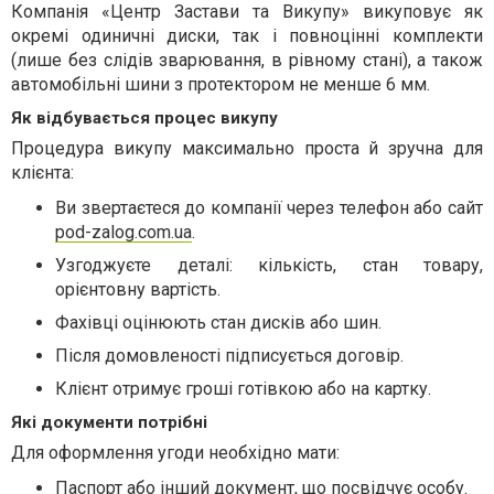
Компанія «Центр Застави та Викупу» викуповує як
окремі одиничні диски, так і повноцінні комплекти
(лише без слідів зварювання, в рівному стані), а також
автомобільні шини з протектором не менше 6 мм.
Як відбувається процес викупу
Процедура викупу максимально проста й зручна для
клієнта:
Ви звертаєтеся до компанії через телефон або сайт
pod-zalog.com.ua
.
Узгоджуєте деталі: кількість, стан товару,
орієнтовну вартість.
Фахівці оцінюють стан дисків або шин.
Після домовленості підписується договір.
Клієнт отримує гроші готівкою або на картку.
Які документи потрібні
Для оформлення угоди необхідно мати:
Паспорт або інший документ, що посвідчує особу.