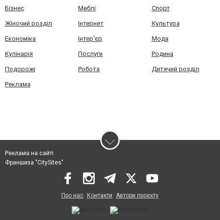
Бізнес
Меблі
Спорт
Жіночий розділ
Інтернет
Культура
Економіка
Інтер'єр
Мода
Кулінарія
Послуги
Родина
Подорожі
Робота
Дитячий розділ
Реклама
Реклама на сайті
Франшиза "CitySites"
Про нас
Контакти
Автори проєкту