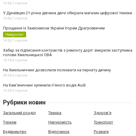
15:06,
7 серпня
У Дунаївцях 21-річна дівчина двічі обікрала магазин цифрової техніки
15:00,
7 серпня
Прощання із Захисником України Ігорем Драгусевичем
Некролог
14:53,
7 серпня
Хабар за підписання контрактів з ремонту доріг: викрили заступника
голови Хмельницької ОВА
10:18,
6 серпня
На Хмельниччині дозволили полювати на пернату дичину
09:59,
6 серпня
На Камʼянеччині зупинили п'яного водія Audi
13:20,
5 серпня
Рубрики новин
Загальний розділ
Техніка
Здоров'я
Туризм
Нерухомість
Транспорт
Будівництво
Відпочинок
Розваги