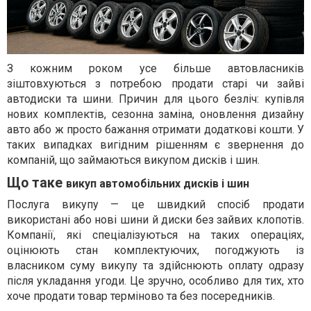
З кожним роком усе більше автовласників
зіштовхуються з потребою продати старі чи зайві
автодиски та шини. Причин для цього безліч: купівля
нових комплектів, сезонна заміна, оновлення дизайну
авто або ж просто бажання отримати додаткові кошти. У
таких випадках вигідним рішенням є звернення до
компаній, що займаються викупом дисків і шин.
Що таке
викуп автомобільних дисків і шин
Послуга викупу — це швидкий спосіб продати
використані або нові шини й диски без зайвих клопотів.
Компанії, які спеціалізуються на таких операціях,
оцінюють стан комплектуючих, погоджують із
власником суму викупу та здійснюють оплату одразу
після укладання угоди. Це зручно, особливо для тих, хто
хоче продати товар терміново та без посередників.