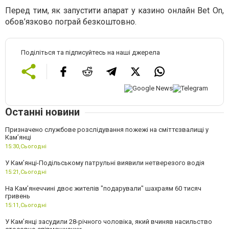
Перед тим, як запустити апарат у казино онлайн Bet On,
обов’язково пограй безкоштовно.
Поділіться та підписуйтесь на наші джерела
Останні новини
Призначено службове розслідування пожежі на сміттєзвалищі у
Кам’янці
15:30,
Сьогодні
У Кам’янці-Подільському патрульні виявили нетверезого водія
15:21,
Сьогодні
На Камʼянеччині двоє жителів "подарували" шахраям 60 тисяч
гривень
15:11,
Сьогодні
У Камʼянці засудили 28-річного чоловіка, який вчиняв насильство