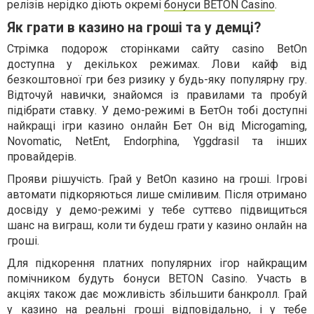
релізів нерідко діють окремі
бонуси BETON Casino
.
Як грати в казино на гроші та у демці?
Стрімка подорож сторінками сайту casino BetOn
доступна у декількох режимах. Лови кайф від
безкоштовної гри без ризику у будь-яку популярну гру.
Відточуй навички, знайомся із правилами та пробуй
підібрати ставку. У демо-режимі в БетОн тобі доступні
найкращі ігри казино онлайн Бет Он від Microgaming,
Novomatic, NetEnt, Endorphina, Yggdrasil та інших
провайдерів.
Прояви рішучість. Грай у BetOn казино на гроші. Ігрові
автомати підкоряються лише сміливим. Після отримано
досвіду у демо-режимі у тебе суттєво підвищиться
шанс на виграш, коли ти будеш грати у казино онлайн на
гроші.
Для підкорення платних популярних ігор найкращим
помічником будуть бонуси BETON Casino. Участь в
акціях також дає можливість збільшити банкролл. Грай
у казино на реальні гроші відповідально, і у тебе