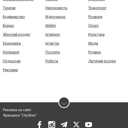
Туризм
Нерухомість
Транспорт
Будівництво
Відпочинок
Розваги
Бізнес
Меблі
Спорт
Жіночий розділ
Інтернет
Культура
Економіка
Інтер'єр
Мода
Кулінарія
Послуги
Родина
Подорожі
Робота
Дитячий розділ
Реклама
Реклама на сайті
Франшиза "CitySites"