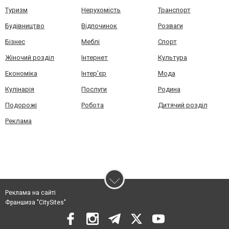
Туризм
Нерухомість
Транспорт
Будівництво
Відпочинок
Розваги
Бізнес
Меблі
Спорт
Жіночий розділ
Інтернет
Культура
Економіка
Інтер'єр
Мода
Кулінарія
Послуги
Родина
Подорожі
Робота
Дитячий розділ
Реклама
Реклама на сайті
Франшиза "CitySites"