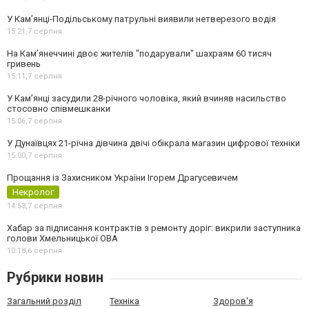
У Кам’янці-Подільському патрульні виявили нетверезого водія
15:21,
7 серпня
На Камʼянеччині двоє жителів "подарували" шахраям 60 тисяч
гривень
15:11,
7 серпня
У Камʼянці засудили 28-річного чоловіка, який вчиняв насильство
стосовно співмешканки
15:06,
7 серпня
У Дунаївцях 21-річна дівчина двічі обікрала магазин цифрової техніки
15:00,
7 серпня
Прощання із Захисником України Ігорем Драгусевичем
Некролог
14:53,
7 серпня
Хабар за підписання контрактів з ремонту доріг: викрили заступника
голови Хмельницької ОВА
10:18,
6 серпня
Рубрики новин
Загальний розділ
Техніка
Здоров'я