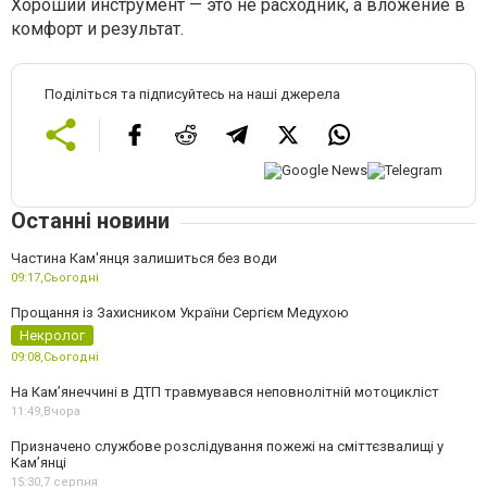
Хороший инструмент — это не расходник, а вложение в
комфорт и результат.
Поділіться та підписуйтесь на наші джерела
Останні новини
Частина Кам'янця залишиться без води
09:17,
Сьогодні
Прощання із Захисником України Сергієм Медухою
Некролог
09:08,
Сьогодні
На Кам’янеччині в ДТП травмувався неповнолітній мотоцикліст
11:49,
Вчора
Призначено службове розслідування пожежі на сміттєзвалищі у
Кам’янці
15:30,
7 серпня