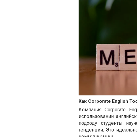
Как Corporate English T
Компания Corporate En
использовании английс
подходу студенты изу
тенденции. Это идеальн
коммуникации.