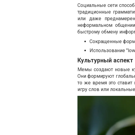
Социальные сети способ
традиционные грамматич
или даже преднамеренн
неформальном общении.
быстрому обмену инфор
Сокращенные формы 
Использование "lowe
Культурный аспект 
Мемы создают новые ку
Они формируют глобальн
то же время это ставит
игру слов или локальные