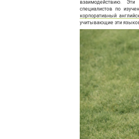
взаимодействию. Эти
специалистов по изуче
корпоративный английски
учитывающие эти языко