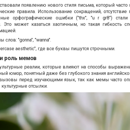
ствовали появлению нового стиля письма, который часто 
еские правила. Использование сокращений, отсутствие 
ые орфографические ошибки ("thx", "u r gr8") стал
 Это может казаться хаотичным, но такая гибкость сп
мацией.
слов: "gonna", "wanna".
rcase aesthetic", где все буквы пишутся строчными.
и роль мемов
льтурные реалии, которые влияют на способы выражен
ый юмор, понятный даже без глубокого знания английског
 вызовы перед изучающими язык, так как мемы часто оп
 культурные отсылки.