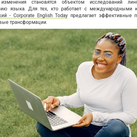
 изменения становятся объектом исследований лин
нию языка. Для тех, кто работает с международными 
й - Corporate English Today
предлагает эффективные п
вые трансформации.