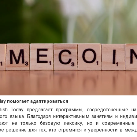
oday помогает адаптироваться
glish Today предлагает программы, сосредоточенные н
кого языка. Благодаря интерактивным занятиям и индив
чают не только базовую лексику, но и современные
ое решение для тех, кто стремится к уверенности в меж