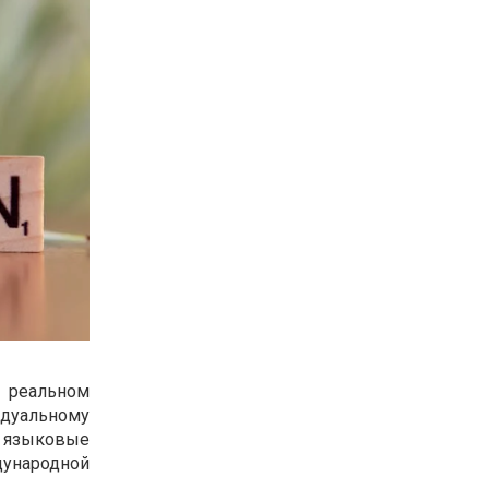
а реальном
идуальному
 языковые
дународной