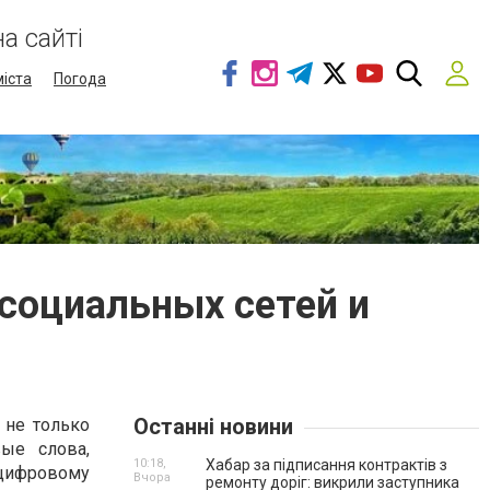
а сайті
міста
Погода
 социальных сетей и
Останні новини
 не только
ые слова,
10:18,
Хабар за підписання контрактів з
цифровому
Вчора
ремонту доріг: викрили заступника