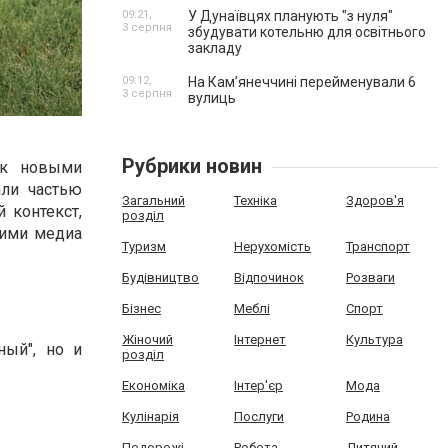
09:21,
У Дунаївцях планують "з нуля"
3 серпня
збудувати котельню для освітнього
закладу
09:12,
На Камʼянеччині перейменували 6
3 серпня
вулиць
Рубрики новин
ык новыми
али частью
Загальний
Техніка
Здоров'я
 контекст,
розділ
щими медиа
Туризм
Нерухомість
Транспорт
Будівництво
Відпочинок
Розваги
Бізнес
Меблі
Спорт
Жіночий
Інтернет
Культура
ный", но и
розділ
Економіка
Інтер'єр
Мода
Кулінарія
Послуги
Родина
Подорожі
Робота
Дитячий