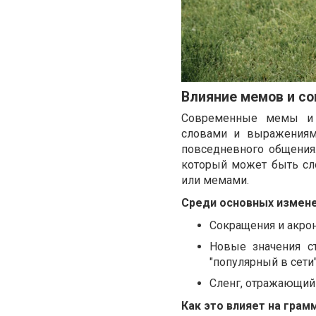
Влияние мемов и со
Современные мемы и и
словами и выражениями. 
повседневного общения.
который может быть сл
или мемами.
Среди основных измене
Сокращения и акрон
Новые значения ст
"популярный в сети"
Сленг, отражающий тр
Как это влияет на грам