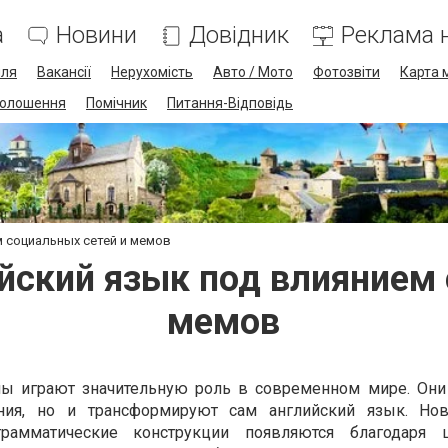
а
Новини
Довідник
Реклама н
лля
Вакансії
Нерухомість
Авто / Мото
Фотозвіти
Карта 
олошення
Помічник
Питання-Відповідь
м социальных сетей и мемов
йский язык под влиянием
мемов
ы играют значительную роль в современном мире. Они
ия, но и трансформируют сам английский язык. Нов
амматические конструкции появляются благодаря 