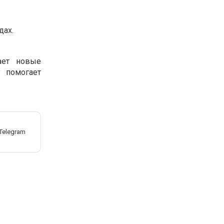
дах.
ает новые
y помогает