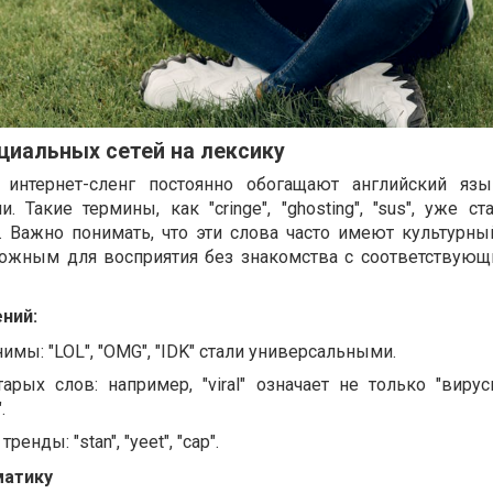
циальных сетей на лексику
нтернет-сленг постоянно обогащают английский яз
Такие термины, как "cringe", "ghosting", "sus", уже ст
 Важно понимать, что эти слова часто имеют культурный
ожным для восприятия без знакомства с соответствую
ний:
имы: "LOL", "OMG", "IDK" стали универсальными.
арых слов: например, "viral" означает не только "вирус
.
енды: "stan", "yeet", "cap".
матику