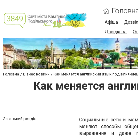
Головн
Афіша
Дозві
Довідкова
Ог
Головна
Бізнес новини
Как меняется английский язык под влияние
Как меняется англи
Загальний розділ
Социальные сети и мем
меняют способы общен
выражения и даже гр