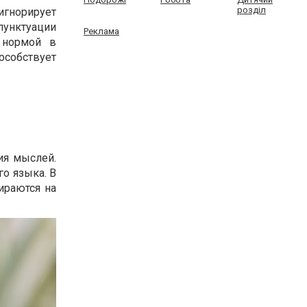
розділ
игнорирует
пунктуации
Реклама
и нормой в
особствует
ия мыслей.
о языка. В
ираются на