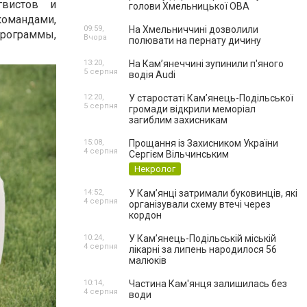
гвистов и
голови Хмельницької ОВА
командами,
09:59,
На Хмельниччині дозволили
рограммы,
Вчора
полювати на пернату дичину
13:20,
На Камʼянеччині зупинили п'яного
5 серпня
водія Audi
12:20,
У старостаті Кам’янець-Подільської
5 серпня
громади відкрили меморіал
загиблим захисникам
15:08,
Прощання із Захисником України
4 серпня
Сергієм Вільчинським
Некролог
14:52,
У Кам’янці затримали буковинців, які
4 серпня
організували схему втечі через
кордон
10:24,
У Кам’янець-Подільській міській
4 серпня
лікарні за липень народилося 56
малюків
10:14,
Частина Кам'янця залишилась без
4 серпня
води