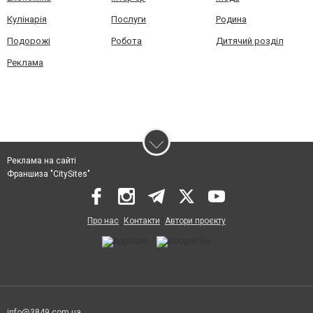
Кулінарія
Послуги
Родина
Подорожі
Робота
Дитячий розділ
Реклама
Реклама на сайті
Франшиза "CitySites"
Про нас
Контакти
Автори проєкту
info@3849.com.ua