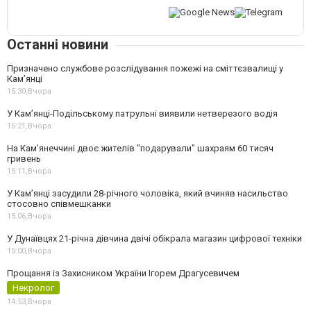
Останні новини
Призначено службове розслідування пожежі на сміттєзвалищі у
Кам’янці
15:30,
Вчора
У Кам’янці-Подільському патрульні виявили нетверезого водія
15:21,
Вчора
На Камʼянеччині двоє жителів "подарували" шахраям 60 тисяч
гривень
15:11,
Вчора
У Камʼянці засудили 28-річного чоловіка, який вчиняв насильство
стосовно співмешканки
15:06,
Вчора
У Дунаївцях 21-річна дівчина двічі обікрала магазин цифрової техніки
15:00,
Вчора
Прощання із Захисником України Ігорем Драгусевичем
Некролог
14:53,
Вчора