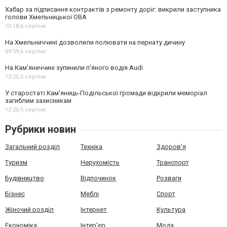
Хабар за підписання контрактів з ремонту доріг: викрили заступника
голови Хмельницької ОВА
10:18,
6 серпня
На Хмельниччині дозволили полювати на пернату дичину
09:59,
6 серпня
На Камʼянеччині зупинили п'яного водія Audi
13:20,
5 серпня
У старостаті Кам’янець-Подільської громади відкрили меморіал
загиблим захисникам
12:20,
5 серпня
Рубрики новин
Загальний розділ
Техніка
Здоров'я
Туризм
Нерухомість
Транспорт
Будівництво
Відпочинок
Розваги
Бізнес
Меблі
Спорт
Жіночий розділ
Інтернет
Культура
Економіка
Інтер'єр
Мода