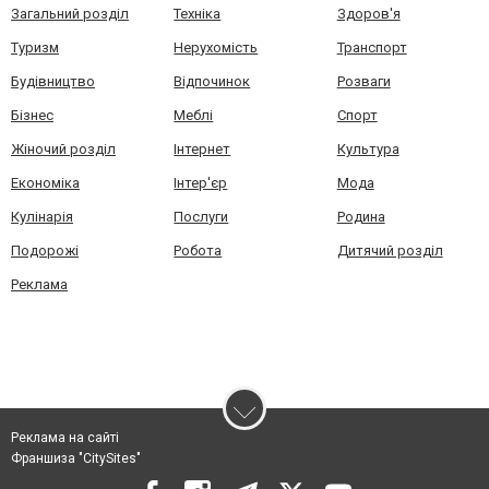
Загальний розділ
Техніка
Здоров'я
Туризм
Нерухомість
Транспорт
Будівництво
Відпочинок
Розваги
Бізнес
Меблі
Спорт
Жіночий розділ
Інтернет
Культура
Економіка
Інтер'єр
Мода
Кулінарія
Послуги
Родина
Подорожі
Робота
Дитячий розділ
Реклама
Реклама на сайті
Франшиза "CitySites"