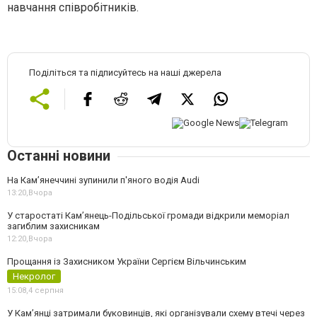
навчання співробітників.
Поділіться та підписуйтесь на наші джерела
Останні новини
На Камʼянеччині зупинили п'яного водія Audi
13:20,
Вчора
У старостаті Кам’янець-Подільської громади відкрили меморіал
загиблим захисникам
12:20,
Вчора
Прощання із Захисником України Сергієм Вільчинським
Некролог
15:08,
4 серпня
У Кам’янці затримали буковинців, які організували схему втечі через