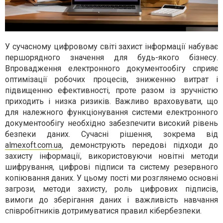
У сучасному цифровому світі захист інформації набуває
першорядного значення для будь-якого бізнесу.
Впровадження електронного документообігу сприяє
оптимізації робочих процесів, зниженню витрат і
підвищенню ефективності, проте разом із зручністю
приходить і низка ризиків. Важливо враховувати, що
для належного функціонування системи електронного
документообігу необхідно забезпечити високий рівень
безпеки даних. Сучасні рішення, зокрема від
almexoft.com.ua
, демонструють передові підходи до
захисту інформації, використовуючи новітні методи
шифрування, цифрові підписи та систему резервного
копіювання даних. У цьому пості ми розглянемо основні
загрози, методи захисту, роль цифрових підписів,
вимоги до зберігання даних і важливість навчання
співробітників дотримуватися правил кібербезпеки.