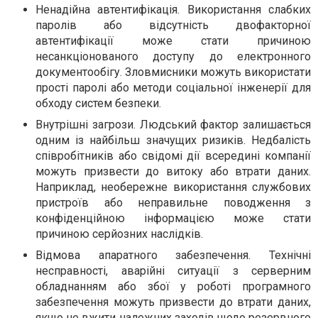
Ненадійна автентифікація. Використання слабких
паролів або відсутність двофакторної
автентифікації може стати причиною
несанкціонованого доступу до електронного
документообігу. Зловмисники можуть використати
прості паролі або методи соціальної інженерії для
обходу систем безпеки.
Внутрішні загрози. Людський фактор залишається
одним із найбільш значущих ризиків. Недбалість
співробітників або свідомі дії всередині компанії
можуть призвести до витоку або втрати даних.
Наприклад, необережне використання службових
пристроїв або неправильне поводження з
конфіденційною інформацією може стати
причиною серйозних наслідків.
Відмова апаратного забезпечення. Технічні
несправності, аварійні ситуації з серверним
обладнанням або збої у роботі програмного
забезпечення можуть призвести до втрати даних,
якщо не вжити належних заходів щодо резервного