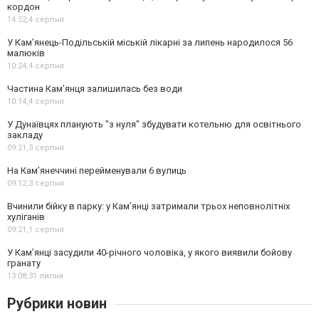
кордон
14:52,
4 серпня
У Кам’янець-Подільській міській лікарні за липень народилося 56
малюків
10:24,
4 серпня
Частина Кам'янця залишилась без води
10:14,
4 серпня
У Дунаївцях планують "з нуля" збудувати котельню для освітнього
закладу
09:21,
3 серпня
На Камʼянеччині перейменували 6 вулиць
09:12,
3 серпня
Вчинили бійку в парку: у Кам’янці затримали трьох неповнолітніх
хуліганів
09:21,
1 серпня
У Камʼянці засудили 40-річного чоловіка, у якого виявили бойову
гранату
13:08,
31 липня
Рубрики новин