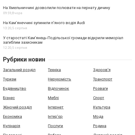
На Хмельниччині дозволили полювати на пернату дичину
09:59,
Вчора
На Камʼянеччині зупинили п'яного водія Audi
13:20,
5 серпня
У старостаті Кам’янець-Подільської громади відкрили меморіал
загиблим захисникам
12:20,
5 серпня
Рубрики новин
Загальний розділ
Техніка
Здоров'я
Туризм
Нерухомість
Транспорт
Будівництво
Відпочинок
Розваги
Бізнес
Меблі
Спорт
Жіночий розділ
Інтернет
Культура
Економіка
Інтер'єр
Мода
Кулінарія
Послуги
Родина