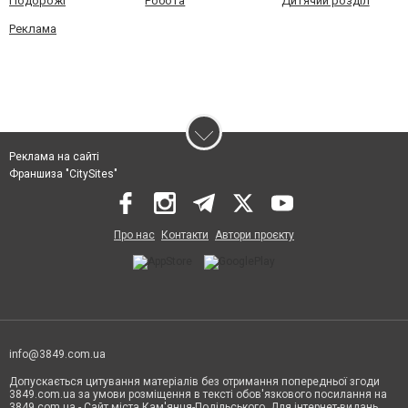
Подорожі
Робота
Дитячий розділ
Реклама
Реклама на сайті
Франшиза "CitySites"
Про нас
Контакти
Автори проєкту
info@3849.com.ua
Допускається цитування матеріалів без отримання попередньої згоди
3849.com.ua за умови розміщення в тексті обов'язкового посилання на
3849.com.ua - Сайт міста Кам'янця-Подільського. Для інтернет-видань