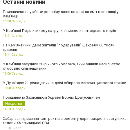
Останні новини
Призначено службове розслідування пожежі на сміттєзвалищі у
Кам’янці
15:30,
Сьогодні
У Кам’янці-Подільському патрульні виявили нетверезого водія
15:21,
Сьогодні
На Камʼянеччині двоє жителів "подарували" шахраям 60 тисяч
гривень
15:11,
Сьогодні
У Камʼянці засудили 28-річного чоловіка, який вчиняв насильство
стосовно співмешканки
15:06,
Сьогодні
У Дунаївцях 21-річна дівчина двічі обікрала магазин цифрової техніки
15:00,
Сьогодні
Прощання із Захисником України Ігорем Драгусевичем
Некролог
14:53,
Сьогодні
Хабар за підписання контрактів з ремонту доріг: викрили заступника
голови Хмельницької ОВА
10:18,
Вчора