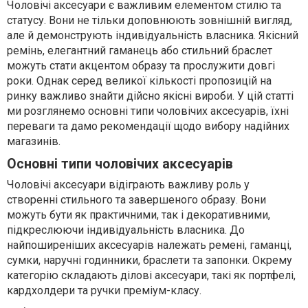
Чоловічі аксесуари є важливим елементом стилю та
статусу. Вони не тільки доповнюють зовнішній вигляд,
але й демонструють індивідуальність власника. Якісний
ремінь, елегантний гаманець або стильний браслет
можуть стати акцентом образу та прослужити довгі
роки. Однак серед великої кількості пропозицій на
ринку важливо знайти дійсно якісні вироби. У цій статті
ми розглянемо основні типи чоловічих аксесуарів, їхні
переваги та дамо рекомендації щодо вибору надійних
магазинів.
Основні типи чоловічих аксесуарів
Чоловічі аксесуари відіграють важливу роль у
створенні стильного та завершеного образу. Вони
можуть бути як практичними, так і декоративними,
підкреслюючи індивідуальність власника. До
найпоширеніших аксесуарів належать ремені, гаманці,
сумки, наручні годинники, браслети та запонки. Окрему
категорію складають ділові аксесуари, такі як портфелі,
кардхолдери та ручки преміум-класу.