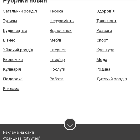
Рубрики новин
Загальний розділ
Техніка
Здоров'я
Туризм
Нерухомість
Транспорт
Будівництво
Відпочинок
Розваги
Бізнес
Меблі
Спорт
Жіночий розділ
Інтернет
Культура
Економіка
Інтер'єр
Мода
Кулінарія
Послуги
Родина
Подорожі
Робота
Дитячий розділ
Реклама
Реклама на сайті
Франшиза "CitySites"