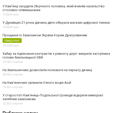
У Камʼянці засудили 28-річного чоловіка, який вчиняв насильство
стосовно співмешканки
15:06,
Вчора
У Дунаївцях 21-річна дівчина двічі обікрала магазин цифрової техніки
15:00,
Вчора
Прощання із Захисником України Ігорем Драгусевичем
Некролог
14:53,
Вчора
Хабар за підписання контрактів з ремонту доріг: викрили заступника
голови Хмельницької ОВА
10:18,
6 серпня
На Хмельниччині дозволили полювати на пернату дичину
09:59,
6 серпня
На Камʼянеччині зупинили п'яного водія Audi
13:20,
5 серпня
У старостаті Кам’янець-Подільської громади відкрили меморіал
загиблим захисникам
12:20,
5 серпня