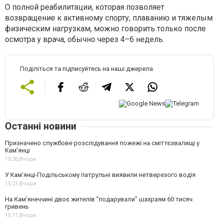
О полной реабилитации, которая позволяет
возвращение к активному спорту, плаванию и тяжелым
физическим нагрузкам, можно говорить только после
осмотра у врача, обычно через 4–6 недель.
Поділіться та підписуйтесь на наші джерела
Останні новини
Призначено службове розслідування пожежі на сміттєзвалищі у
Кам’янці
15:30,
Вчора
У Кам’янці-Подільському патрульні виявили нетверезого водія
15:21,
Вчора
На Камʼянеччині двоє жителів "подарували" шахраям 60 тисяч
гривень
15:11,
Вчора