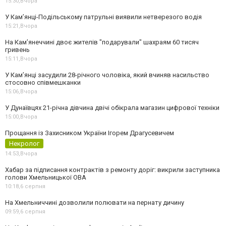
15:30,
Вчора
У Кам’янці-Подільському патрульні виявили нетверезого водія
15:21,
Вчора
На Камʼянеччині двоє жителів "подарували" шахраям 60 тисяч
гривень
15:11,
Вчора
У Камʼянці засудили 28-річного чоловіка, який вчиняв насильство
стосовно співмешканки
15:06,
Вчора
У Дунаївцях 21-річна дівчина двічі обікрала магазин цифрової техніки
15:00,
Вчора
Прощання із Захисником України Ігорем Драгусевичем
Некролог
14:53,
Вчора
Хабар за підписання контрактів з ремонту доріг: викрили заступника
голови Хмельницької ОВА
10:18,
6 серпня
На Хмельниччині дозволили полювати на пернату дичину
09:59,
6 серпня