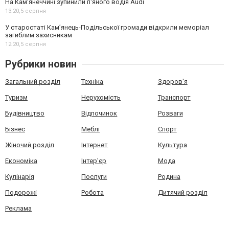
На Камʼянеччині зупинили п'яного водія Audi
13:20,
5 серпня
У старостаті Кам’янець-Подільської громади відкрили меморіал
загиблим захисникам
12:20,
5 серпня
Рубрики новин
Загальний розділ
Техніка
Здоров'я
Туризм
Нерухомість
Транспорт
Будівництво
Відпочинок
Розваги
Бізнес
Меблі
Спорт
Жіночий розділ
Інтернет
Культура
Економіка
Інтер'єр
Мода
Кулінарія
Послуги
Родина
Подорожі
Робота
Дитячий розділ
Реклама