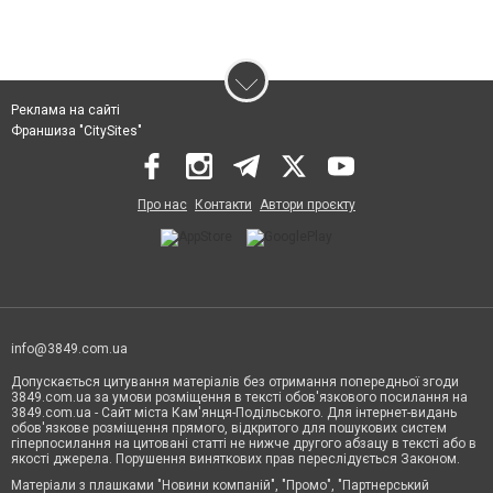
Реклама на сайті
Франшиза "CitySites"
Про нас
Контакти
Автори проєкту
info@3849.com.ua
Допускається цитування матеріалів без отримання попередньої згоди
3849.com.ua за умови розміщення в тексті обов'язкового посилання на
3849.com.ua - Сайт міста Кам'янця-Подільського. Для інтернет-видань
обов'язкове розміщення прямого, відкритого для пошукових систем
гіперпосилання на цитовані статті не нижче другого абзацу в тексті або в
якості джерела. Порушення виняткових прав переслідується Законом.
Матеріали з плашками "Новини компаній", "Промо", "Партнерський