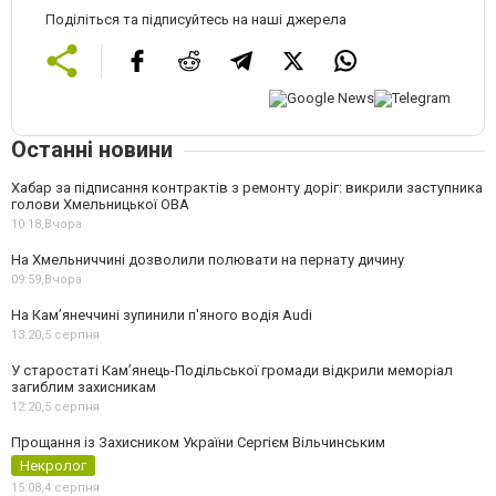
Поділіться та підписуйтесь на наші джерела
Останні новини
Хабар за підписання контрактів з ремонту доріг: викрили заступника
голови Хмельницької ОВА
10:18,
Вчора
На Хмельниччині дозволили полювати на пернату дичину
09:59,
Вчора
На Камʼянеччині зупинили п'яного водія Audi
13:20,
5 серпня
У старостаті Кам’янець-Подільської громади відкрили меморіал
загиблим захисникам
12:20,
5 серпня
Прощання із Захисником України Сергієм Вільчинським
Некролог
15:08,
4 серпня