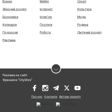
Бізнес
Меблі
Спорт
Жіночий розділ
Інтернет
Культура
Економіка
Інтер'єр
Мода
Кулінарія
Послуги
Родина
Подорожі
Робота
Дитячий розділ
Реклама
Реклама на сайті
Франшиза "CitySites"
Про нас
Контакти
Автори проєкту