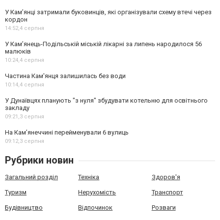
У Кам’янці затримали буковинців, які організували схему втечі через
кордон
14:52,
4 серпня
У Кам’янець-Подільській міській лікарні за липень народилося 56
малюків
10:24,
4 серпня
Частина Кам'янця залишилась без води
10:14,
4 серпня
У Дунаївцях планують "з нуля" збудувати котельню для освітнього
закладу
09:21,
3 серпня
На Камʼянеччині перейменували 6 вулиць
09:12,
3 серпня
Рубрики новин
Загальний розділ
Техніка
Здоров'я
Туризм
Нерухомість
Транспорт
Будівництво
Відпочинок
Розваги