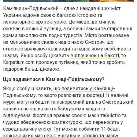
Кам'янець-Подільський – одне з найдавніших міст
України, відоме своєю багатою історією та
неповторною архітектурою. Це місце, де минуле
оживає в кожній вуличці, а величні замки та старовинні
храми захоплюють подих туристів. Місто розташоване
на мальовничих скелях над річкою Смотрич, що
створює вражаючі краєвиди та надає йому особливого
шарму.
Якщо особу цікавить
відпочинок на Бакоті
, то
Karpatium.com пропонує путівник, який точно зробить
подорож більш цікавою.
Що подивитися в Кам'янці-Подільському?
Якщо особу цікавить,
що подивитись у Кам'янці-
Подільському
, то варто розпочати з фортеці.
Її величні
мури, могутні башти та панорамний вид на Смотрицький
каньйон не залишають байдужими жодного
відвідувача. Фортеця вражає своєю масштабністю та
чудово збереженою архітектурою, що переносить у
середньовічну епоху. Тут можна побачити 11 башт,
кожна з яких має свою унікальну історію та назву.