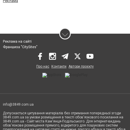
Реклама
Реклама на сайті
Франшиза "CitySites"
Про нас
Контакти
Автори проєкту
info@3849.com.ua
Допускається цитування матеріалів без отримання попередньої згоди
3849.com.ua за умови розміщення в тексті обов'язкового посилання на
3849.com.ua - Сайт міста Кам'янця-Подільського. Для інтернет-видань
обов'язкове розміщення прямого, відкритого для пошукових систем
гіперпосилання на цитовані статті не нижче другого абзацу в тексті або в