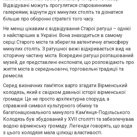
Відвідувачі можуть прогулятися старовинними
галереями, відчути дух минулих століть та дізнатися
більше про оборонні стратегії того часу.
Не менш цікавим є відвідування Старої ратуші – однієї
з найстаріших в Україні.
Вона знаходиться в самому
серці Старого міста та зберегла автентичну атмосферу
минулих століть. З ратушної вежі відкривається вид на
історичну частину
міста
. Всередині ратуші розташований
музей, де представлені експонати, що розповідають про
життя міста в середньовіччі, торговельні традиції та
ремесла.
Серед визначних пам'яток варто згадати Вірменський
колодязь, який є свідком давньої історії вірменської
громади.
Це не просто архітектурна споруда, а
справжній символ культурного обміну та
багатонаціонального минулого Кам'янця-Подільського.
Колодязь був збудований у XVII столітті та забезпечував
водою вірменську громаду. Легенди говорять, що вода
з цього колодязя мала цілющі властивості.