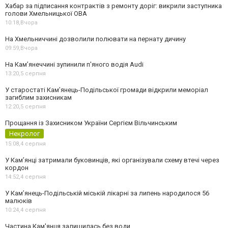
Хабар за підписання контрактів з ремонту доріг: викрили заступника
голови Хмельницької ОВА
10:18,
Вчора
На Хмельниччині дозволили полювати на пернату дичину
09:59,
Вчора
На Камʼянеччині зупинили п'яного водія Audi
13:20,
5 серпня
У старостаті Кам’янець-Подільської громади відкрили меморіал
загиблим захисникам
12:20,
5 серпня
Прощання із Захисником України Сергієм Вільчинським
Некролог
15:08,
4 серпня
У Кам’янці затримали буковинців, які організували схему втечі через
кордон
14:52,
4 серпня
У Кам’янець-Подільській міській лікарні за липень народилося 56
малюків
10:24,
4 серпня
Частина Кам'янця залишилась без води