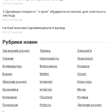
10:14,
4 серпня
У Дунаївцях планують "з нуля" збудувати котельню для освітнього
закладу
09:21,
3 серпня
На Камʼянеччині перейменували 6 вулиць
09:12,
3 серпня
Рубрики новин
Загальний розділ
Техніка
Здоров'я
Туризм
Нерухомість
Транспорт
Будівництво
Відпочинок
Розваги
Бізнес
Меблі
Спорт
Жіночий розділ
Інтернет
Культура
Економіка
Інтер'єр
Мода
Кулінарія
Послуги
Родина
Подорожі
Робота
Дитячий розділ