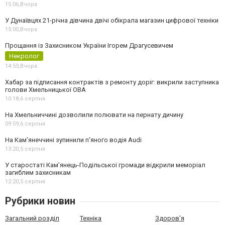
15:06,
Вчора
У Дунаївцях 21-річна дівчина двічі обікрала магазин цифрової техніки
15:00,
Вчора
Прощання із Захисником України Ігорем Драгусевичем
Некролог
14:53,
Вчора
Хабар за підписання контрактів з ремонту доріг: викрили заступника
голови Хмельницької ОВА
10:18,
6 серпня
На Хмельниччині дозволили полювати на пернату дичину
09:59,
6 серпня
На Камʼянеччині зупинили п'яного водія Audi
13:20,
5 серпня
У старостаті Кам’янець-Подільської громади відкрили меморіал
загиблим захисникам
12:20,
5 серпня
Рубрики новин
Загальний розділ
Техніка
Здоров'я