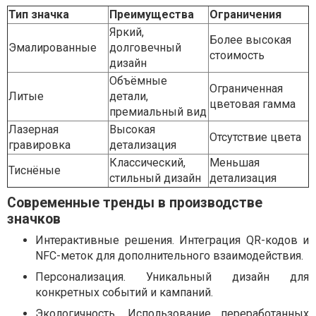
Тип значка
Преимущества
Ограничения
Яркий,
Более высокая
Эмалированные
долговечный
стоимость
дизайн
Объёмные
Ограниченная
Литые
детали,
цветовая гамма
премиальный вид
Лазерная
Высокая
Отсутствие цвета
гравировка
детализация
Классический,
Меньшая
Тиснёные
стильный дизайн
детализация
Современные тренды в производстве
значков
Интерактивные решения. Интеграция QR-кодов и
NFC-меток для дополнительного взаимодействия.
Персонализация. Уникальный дизайн для
конкретных событий и кампаний.
Экологичность. Использование переработанных