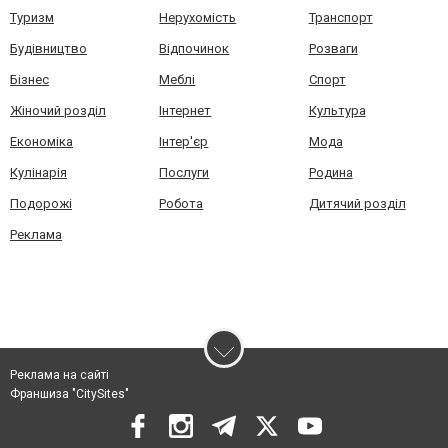
Туризм
Нерухомість
Транспорт
Будівництво
Відпочинок
Розваги
Бізнес
Меблі
Спорт
Жіночий розділ
Інтернет
Культура
Економіка
Інтер'єр
Мода
Кулінарія
Послуги
Родина
Подорожі
Робота
Дитячий розділ
Реклама
Реклама на сайті
Франшиза "CitySites"