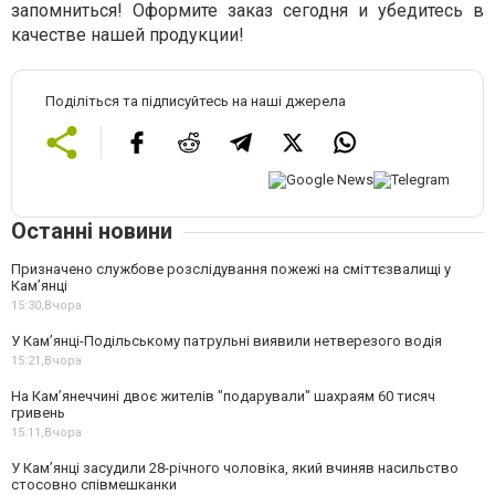
запомниться! Оформите заказ сегодня и убедитесь в
качестве нашей продукции!
Поділіться та підписуйтесь на наші джерела
Останні новини
Призначено службове розслідування пожежі на сміттєзвалищі у
Кам’янці
15:30,
Вчора
У Кам’янці-Подільському патрульні виявили нетверезого водія
15:21,
Вчора
На Камʼянеччині двоє жителів "подарували" шахраям 60 тисяч
гривень
15:11,
Вчора
У Камʼянці засудили 28-річного чоловіка, який вчиняв насильство
стосовно співмешканки