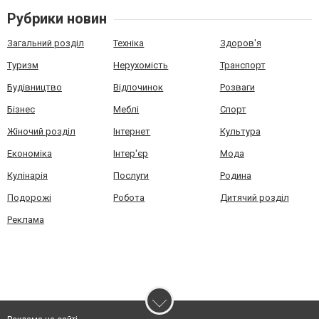
Рубрики новин
Загальний розділ
Техніка
Здоров'я
Туризм
Нерухомість
Транспорт
Будівництво
Відпочинок
Розваги
Бізнес
Меблі
Спорт
Жіночий розділ
Інтернет
Культура
Економіка
Інтер'єр
Мода
Кулінарія
Послуги
Родина
Подорожі
Робота
Дитячий розділ
Реклама