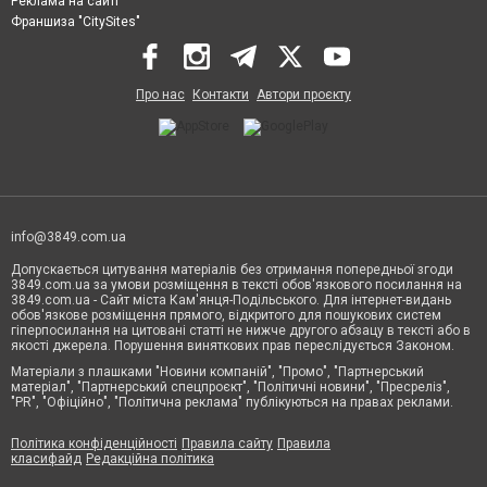
Реклама на сайті
Франшиза "CitySites"
Про нас
Контакти
Автори проєкту
info@3849.com.ua
Допускається цитування матеріалів без отримання попередньої згоди
3849.com.ua за умови розміщення в тексті обов'язкового посилання на
3849.com.ua - Сайт міста Кам'янця-Подільського. Для інтернет-видань
обов'язкове розміщення прямого, відкритого для пошукових систем
гіперпосилання на цитовані статті не нижче другого абзацу в тексті або в
якості джерела. Порушення виняткових прав переслідується Законом.
Матеріали з плашками "Новини компаній", "Промо", "Партнерський
матеріал", "Партнерський спецпроєкт", "Політичні новини", "Пресреліз",
"PR", "Офіційно", "Політична реклама" публікуються на правах реклами.
Політика конфіденційності
Правила сайту
Правила
класифайд
Редакційна політика