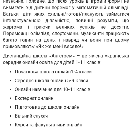
незначне. Головне, що після уроків в ігровій формі не
вимагати від дитини перемог у математичній олімпіаді.
Батьки, діти яких схильні/готові/планують займатися
інтелектуальною діяльністю, повинні розуміти, що
жартома і граючи великих успіхів не досягти.
Переможці олімпіад, спортсмени, музиканти працюють
багато годин на день, і навряд чи вони при цьому
примовляють: «Як же мені весело!»
Дистанційна школа «Ангстрем» – це якісна українська
середня онлайн освіта для дітей 1-11 класів:
Початкова школа онлайн1-4 класи
Середня школа онлайн 5-9 класи
Онлайн навчання для 10-11 класів
Екстернат онлайн
Підготовка до школи онлайн
Вільний слухач
Курси та факультативи онлайн