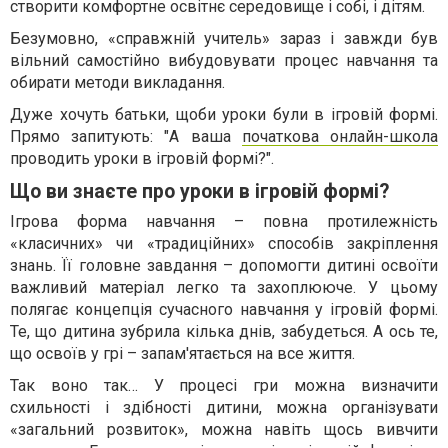
створити комфортне освітнє середовище і собі, і дітям.
Безумовно, «справжній учитель» зараз і завжди був
вільний самостійно вибудовувати процес навчання та
обирати методи викладання.
Дуже хочуть батьки, щоби уроки були в ігровій формі.
Прямо запитують: "А ваша
початкова онлайн-школа
проводить уроки в ігровій формі?".
Що ви знаєте про уроки в ігровій формі?
Ігрова форма навчання – повна протилежність
«класичних» чи «традиційних» способів закріплення
знань. Її головне завдання – допомогти дитині освоїти
важливий матеріал легко та захоплююче. У цьому
полягає концепція сучасного навчання у ігровій формі.
Те, що дитина зубрила кілька днів, забудеться. А ось те,
що освоїв у грі – запам'ятається на все життя.
Так воно так… У процесі гри можна визначити
схильності і здібності дитини, можна організувати
«загальний розвиток», можна навіть щось вивчити