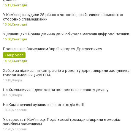
15:11,
Сьогодні
У Камʼянці засудили 28-річного чоловіка, який вчиняв насильство
стосовно співмешканки
15:06,
Сьогодні
У Дунаївцях 21-річна дівчина двічі обікрала магазин цифрової техніки
15:00,
Сьогодні
Прощання із Захисником України Ігорем Драгусевичем
Некролог
14:53,
Сьогодні
Хабар за підписання контрактів з ремонту доріг: викрили заступника
голови Хмельницької ОВА
10:18,
Вчора
На Хмельниччині дозволили полювати на пернату дичину
09:59,
Вчора
На Камʼянеччині зупинили п'яного водія Audi
13:20,
5 серпня
У старостаті Кам’янець-Подільської громади відкрили меморіал
загиблим захисникам
12:20,
5 серпня