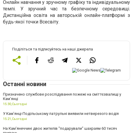
Онлайн навчання у зручному графіку та індивідуальному
темпі. У зручний час та безпечному середовищі.
Дистанційна освіта на авторській онлайн-платформі з
будь-якої точки Всесвіту.
Поділіться та підписуйтесь на наші джерела
Останні новини
Призначено службове розслідування пожежі на сміттєзвалищі у
Кам’янці
15:30,
Сьогодні
У Кам’янці-Подільському патрульні виявили нетверезого водія
15:21,
Сьогодні
На Камʼянеччині двоє жителів "подарували" шахраям 60 тисяч
гривень