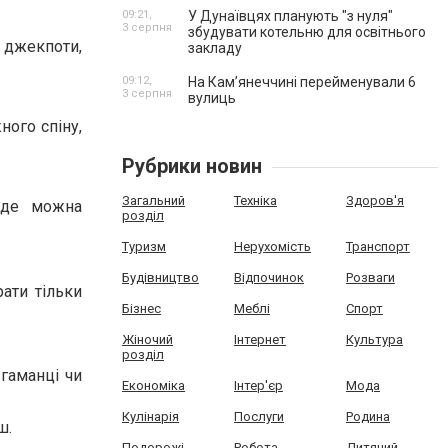
09:21,
У Дунаївцях планують "з нуля"
3 серпня
збудувати котельню для освітнього
 джекпоти,
закладу
09:12,
На Камʼянеччині перейменували 6
3 серпня
вулиць
ного спіну,
Рубрики новин
Загальний
Техніка
Здоров'я
 де можна
розділ
Туризм
Нерухомість
Транспорт
Будівництво
Відпочинок
Розваги
рати тільки
Бізнес
Меблі
Спорт
Жіночий
Інтернет
Культура
розділ
гаманці чи
Економіка
Інтер'єр
Мода
Кулінарія
Послуги
Родина
ш.
Подорожі
Робота
Дитячий