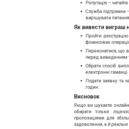
Репутація – читайте
Служба підтримки –
вирішувати питання
Як вивести виграш 
Пройти реєстрацію
фінансових операці
Переконатися, що в
перед виведенням тр
Обрати спосіб випл
електронні гаманці.
Подати заявку та ч
годин.
Висновок
Якщо ви шукаєте онлайн 
обирати тільки ліценз
пропозиціями для збіл
задоволення, а й реальні 