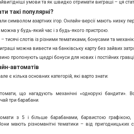
йвигідніші умови та як швидко отримати виграші – ця стат
ти такі популярні?
али символом азартних ігор. Онлайн-версії мають низку пе
 можна у будь-який час і з будь-якого пристрою.
р – тисячі слотів із різними тематиками, бонусами та механі
играші можна вивести на банківську карту без зайвих затр
азино пропонують щедрі бонуси для нових і постійних гравці
айн-автоматів
але є кілька основних категорій, які варто знати:
втомати, що нагадують механічні «однорукі бандити». 
чай три барабани.
томати з 5 і більше барабанами, барвистою графікою,
 Вони мають різноманітні тематики – від пригодницьких 