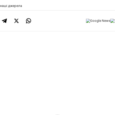
а наші джерела