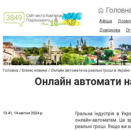
Головн
Афіша
Дозві
Довідкова
Ог
Головна
Бізнес новини
Онлайн автомати на реальні гроші в Україні
Онлайн автомати на
1
3
:
4
1
,
1
4
к
в
і
т
н
я
2
0
2
4
р
.
Гральна індустрія в Укр
онлайн-автоматам. Це з
реальні гроші. Якщо ви х