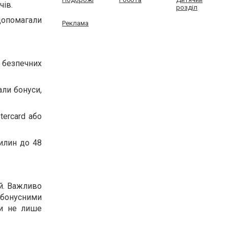
чів.
розділ
допомагали
Реклама
 безпечних
ли бонуси,
tercard або
илин до 48
ий. Важливо
 бонусними
ти не лише