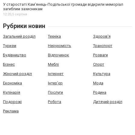
У старостаті Кам’янець-Подільської громади відкрили меморіал
загиблим захисникам
12:20,
5 серпня
Рубрики новин
Загальний розділ
Техніка
Здоров'я
Туризм
Нерухомість
Транспорт
Будівництво
Відпочинок
Розваги
Бізнес
Меблі
Спорт
Жіночий розділ
Інтернет
Культура
Економіка
Інтер'єр
Мода
Кулінарія
Послуги
Родина
Подорожі
Робота
Дитячий розділ
Реклама