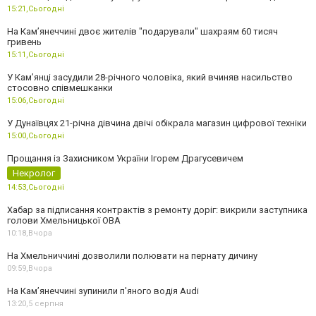
15:21,
Сьогодні
На Камʼянеччині двоє жителів "подарували" шахраям 60 тисяч
гривень
15:11,
Сьогодні
У Камʼянці засудили 28-річного чоловіка, який вчиняв насильство
стосовно співмешканки
15:06,
Сьогодні
У Дунаївцях 21-річна дівчина двічі обікрала магазин цифрової техніки
15:00,
Сьогодні
Прощання із Захисником України Ігорем Драгусевичем
Некролог
14:53,
Сьогодні
Хабар за підписання контрактів з ремонту доріг: викрили заступника
голови Хмельницької ОВА
10:18,
Вчора
На Хмельниччині дозволили полювати на пернату дичину
09:59,
Вчора
На Камʼянеччині зупинили п'яного водія Audi
13:20,
5 серпня