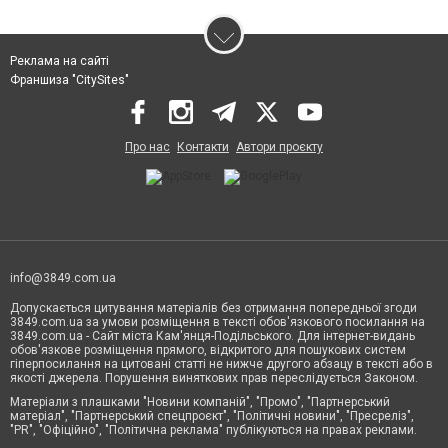
Реклама на сайті
Франшиза "CitySites"
Про нас
Контакти
Автори проєкту
info@3849.com.ua
Допускається цитування матеріалів без отримання попередньої згоди
3849.com.ua за умови розміщення в тексті обов'язкового посилання на
3849.com.ua - Сайт міста Кам'янця-Подільського. Для інтернет-видань
обов'язкове розміщення прямого, відкритого для пошукових систем
гіперпосилання на цитовані статті не нижче другого абзацу в тексті або в
якості джерела. Порушення виняткових прав переслідується Законом.
Матеріали з плашками "Новини компаній", "Промо", "Партнерський
матеріал", "Партнерський спецпроєкт", "Політичні новини", "Пресреліз",
"PR", "Офіційно", "Політична реклама" публікуються на правах реклами.