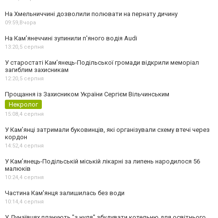
На Хмельниччині дозволили полювати на пернату дичину
09:59,
Вчора
На Камʼянеччині зупинили п'яного водія Audi
13:20,
5 серпня
У старостаті Кам’янець-Подільської громади відкрили меморіал
загиблим захисникам
12:20,
5 серпня
Прощання із Захисником України Сергієм Вільчинським
Некролог
15:08,
4 серпня
У Кам’янці затримали буковинців, які організували схему втечі через
кордон
14:52,
4 серпня
У Кам’янець-Подільській міській лікарні за липень народилося 56
малюків
10:24,
4 серпня
Частина Кам'янця залишилась без води
10:14,
4 серпня
У Дунаївцях планують "з нуля" збудувати котельню для освітнього