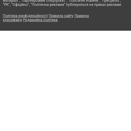
матеріал", "Партнерський спецпроєкт", "Політичні новини", "Пресреліз",
"PR", "Офіційно", "Політична реклама" публікуються на правах реклами.
Політика конфіденційності
Правила сайту
Правила
класифайд
Редакційна політика