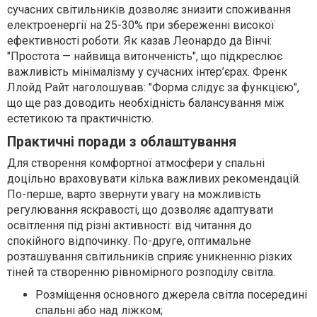
сучасних світильників дозволяє знизити споживання
електроенергії на 25-30% при збереженні високої
ефективності роботи. Як казав Леонардо да Вінчі:
"Простота — найвища витонченість", що підкреслює
важливість мінімалізму у сучасних інтер’єрах. Френк
Ллойд Райт наголошував: "Форма слідує за функцією",
що ще раз доводить необхідність балансування між
естетикою та практичністю.
Практичні поради з облаштування
Для створення комфортної атмосфери у спальні
доцільно враховувати кілька важливих рекомендацій.
По-перше, варто звернути увагу на можливість
регулювання яскравості, що дозволяє адаптувати
освітлення під різні активності: від читання до
спокійного відпочинку. По-друге, оптимальне
розташування світильників сприяє уникненню різких
тіней та створенню рівномірного розподілу світла.
Розміщення основного джерела світла посередині
спальні або над ліжком;