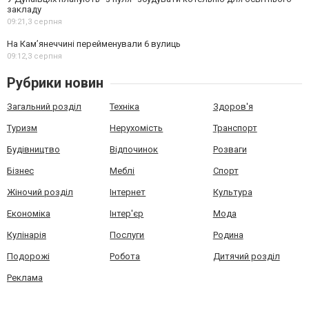
закладу
09:21,
3 серпня
На Камʼянеччині перейменували 6 вулиць
09:12,
3 серпня
Рубрики новин
Загальний розділ
Техніка
Здоров'я
Туризм
Нерухомість
Транспорт
Будівництво
Відпочинок
Розваги
Бізнес
Меблі
Спорт
Жіночий розділ
Інтернет
Культура
Економіка
Інтер'єр
Мода
Кулінарія
Послуги
Родина
Подорожі
Робота
Дитячий розділ
Реклама