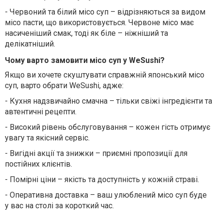
-
Червоний та білий місо суп – відрізняються за видом
місо пасти, що використовується. Червоне місо має
насиченіший смак, тоді як біле – ніжніший та
делікатніший.
Чому варто замовити місо суп у WeSushi?
Якщо ви хочете скуштувати справжній японський місо
суп, варто обрати WeSushi, адже:
-
Кухня надзвичайно смачна – тільки свіжі інгредієнти та
автентичні рецепти.
-
Високий рівень обслуговування – кожен гість отримує
увагу та якісний сервіс.
-
Вигідні акції та знижки – приємні пропозиції для
постійних клієнтів.
-
Помірні ціни – якість та доступність у кожній страві.
-
Оперативна доставка – ваш улюблений місо суп буде
у вас на столі за короткий час.