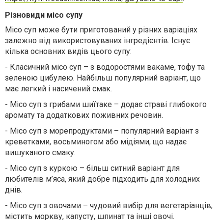
Різновиди місо супу
Місо суп може бути приготований у різних варіаціях
залежно від використовуваних інгредієнтів. Існує
кілька основних видів цього супу:
-
Класичний місо суп – з водоростями вакаме, тофу та
зеленою цибулею. Найбільш популярний варіант, що
має легкий і насичений смак.
-
Місо суп з грибами шиїтаке – додає страві глибокого
аромату та додаткових поживних речовин.
-
Місо суп з морепродуктами – популярний варіант з
креветками, восьминогом або мідіями, що надає
вишуканого смаку.
-
Місо суп з куркою – більш ситний варіант для
любителів м’яса, який добре підходить для холодних
днів.
-
Місо суп з овочами – чудовий вибір для вегетаріанців,
містить моркву, капусту, шпинат та інші овочі.