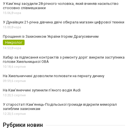
У Камʼянці засудили 28-річного чоловіка, який вчиняв насильство
стосовно співмешканки
15:06,
Вчора
У Дунаївцях 21-річна дівчина двічі обікрала магазин цифрової техніки
15:00,
Вчора
Прощання із Захисником України Ігорем Драгусевичем
Некролог
14:53,
Вчора
Хабар за підписання контрактів з ремонту доріг: викрили заступника
голови Хмельницької ОВА
10:18,
6 серпня
На Хмельниччині дозволили полювати на пернату дичину
09:59,
6 серпня
На Камʼянеччині зупинили п'яного водія Audi
13:20,
5 серпня
У старостаті Кам’янець-Подільської громади відкрили меморіал
загиблим захисникам
12:20,
5 серпня
Рубрики новин