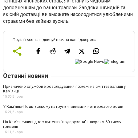
та інших японських страв, які стануть чудовим
доповненням до вашої трапези. Завдяки швидкій та
якісній доставці ви зможете насолодитися улюбленими
стравами без зайвих зусиль.
Поділіться та підписуйтесь на наші джерела
Останні новини
Призначено службове розслідування пожежі на сміттєзвалищі у
Кам’янці
15:30,
Вчора
У Кам’янці-Подільському патрульні виявили нетверезого водія
15:21,
Вчора
На Камʼянеччині двоє жителів "подарували" шахраям 60 тисяч
гривень
15:11,
Вчора