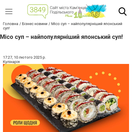
Головна
Бізнес новини
Місо суп – найпопулярніший японський
суп!
Місо суп – найпопулярніший японський суп!
17:27,
10 лютого 2025 р.
Кулінарія