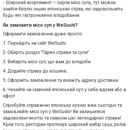
-
Широкий асортимент – окрім місо супу, тут можна
знайти безліч інших японських страв, які задовольнять
будь-які гастрономічні вподобання.
Як замовити місо суп у WeSushi?
Оформити замовлення дуже просто:
1.
Перейдіть на сайт WeSushi.
2.
Оберіть розділ "Гарячі страви та супи".
3.
Виберіть місо суп, що вам до вподоби.
4.
Додайте страву до кошика.
5.
Оформіть замовлення та вкажіть адресу доставки.
6.
Чекайте на смачний японський суп у себе вдома або в
офісі!
Спробуйте справжню японську кухню вже сьогодні та
замовляйте місо суп у WeSushi! Ви залишитеся
задоволені якістю та смаком цієї легендарної страви!
Крім того, ресторан пропонує широкий вибір суші, ролів