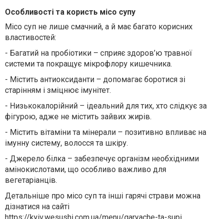
Особливості та користь місо супу
Місо суп не лише смачний, а й має багато корисних
властивостей:
-
Багатий на пробіотики – сприяє здоров’ю травної
системи та покращує мікрофлору кишечника.
-
Містить антиоксиданти – допомагає боротися зі
старінням і зміцнює імунітет.
-
Низькокалорійний – ідеальний для тих, хто слідкує за
фігурою, адже не містить зайвих жирів.
-
Містить вітаміни та мінерали – позитивно впливає на
імунну систему, волосся та шкіру.
-
Джерело білка – забезпечує організм необхідними
амінокислотами, що особливо важливо для
вегетаріанців.
Детальніше про місо суп та інші гарячі страви можна
дізнатися на сайті
https://kyiv.wesushi.com.ua/menu/garyache-ta-supi
.