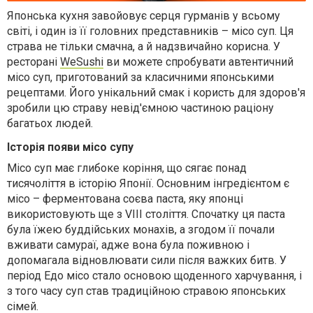
Японська кухня завойовує серця гурманів у всьому
світі, і один із її головних представників – місо суп. Ця
страва не тільки смачна, а й надзвичайно корисна. У
ресторані
WeSushi
ви можете спробувати автентичний
місо суп, приготований за класичними японськими
рецептами. Його унікальний смак і користь для здоров'я
зробили цю страву невід'ємною частиною раціону
багатьох людей.
Історія появи місо супу
Місо суп має глибоке коріння, що сягає понад
тисячоліття в історію Японії. Основним інгредієнтом є
місо – ферментована соєва паста, яку японці
використовують ще з VIII століття. Спочатку ця паста
була їжею буддійських монахів, а згодом її почали
вживати самураї, адже вона була поживною і
допомагала відновлювати сили після важких битв. У
період Едо місо стало основою щоденного харчування, і
з того часу суп став традиційною стравою японських
сімей.