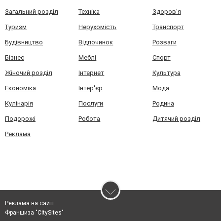
Загальний розділ
Техніка
Здоров'я
Туризм
Нерухомість
Транспорт
Будівництво
Відпочинок
Розваги
Бізнес
Меблі
Спорт
Жіночий розділ
Інтернет
Культура
Економіка
Інтер'єр
Мода
Кулінарія
Послуги
Родина
Подорожі
Робота
Дитячий розділ
Реклама
Реклама на сайті
Франшиза "CitySites"