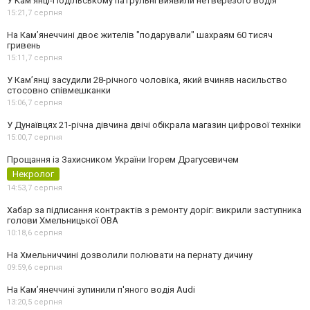
У Кам’янці-Подільському патрульні виявили нетверезого водія
15:21,
7 серпня
На Камʼянеччині двоє жителів "подарували" шахраям 60 тисяч
гривень
15:11,
7 серпня
У Камʼянці засудили 28-річного чоловіка, який вчиняв насильство
стосовно співмешканки
15:06,
7 серпня
У Дунаївцях 21-річна дівчина двічі обікрала магазин цифрової техніки
15:00,
7 серпня
Прощання із Захисником України Ігорем Драгусевичем
Некролог
14:53,
7 серпня
Хабар за підписання контрактів з ремонту доріг: викрили заступника
голови Хмельницької ОВА
10:18,
6 серпня
На Хмельниччині дозволили полювати на пернату дичину
09:59,
6 серпня
На Камʼянеччині зупинили п'яного водія Audi
13:20,
5 серпня