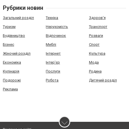
Рубрики новин
Загальний розділ
Техніка
Здоров'я
Туризм
Нерухомість
Транспорт
Будівництво
Відпочинок
Розваги
Бізнес
Меблі
Спорт
Жіночий розділ
Інтернет
Культура
Економіка
Інтер'єр
Мода
Кулінарія
Послуги
Родина
Подорожі
Робота
Дитячий розділ
Реклама