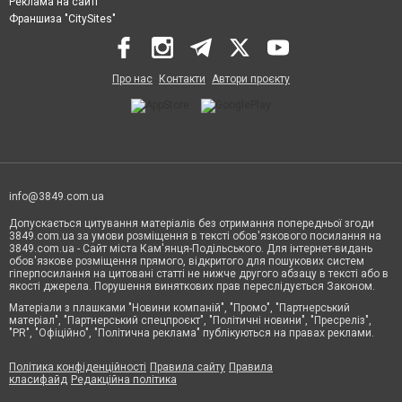
Реклама на сайті
Франшиза "CitySites"
Про нас
Контакти
Автори проєкту
info@3849.com.ua
Допускається цитування матеріалів без отримання попередньої згоди
3849.com.ua за умови розміщення в тексті обов'язкового посилання на
3849.com.ua - Сайт міста Кам'янця-Подільського. Для інтернет-видань
обов'язкове розміщення прямого, відкритого для пошукових систем
гіперпосилання на цитовані статті не нижче другого абзацу в тексті або в
якості джерела. Порушення виняткових прав переслідується Законом.
Матеріали з плашками "Новини компаній", "Промо", "Партнерський
матеріал", "Партнерський спецпроєкт", "Політичні новини", "Пресреліз",
"PR", "Офіційно", "Політична реклама" публікуються на правах реклами.
Політика конфіденційності
Правила сайту
Правила
класифайд
Редакційна політика