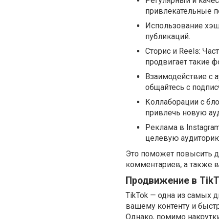
Регулярный и качес
привлекательные по
Использование хэш
публикаций.
Сторис и Reels: Час
продвигает такие 
Взаимодействие с а
общайтесь с подпис
Коллаборации с бл
привлечь новую ау
Реклама в Instagra
целевую аудиторию
Это поможет повысить до
комментариев, а также в
Продвижение в TikT
TikTok — одна из самых
вашему контенту и быст
Однако, помимо накрутк