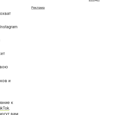
Реклама
охват
Instagram
и
жет
свою
ков и
мание к
ikTok
.
могут вам