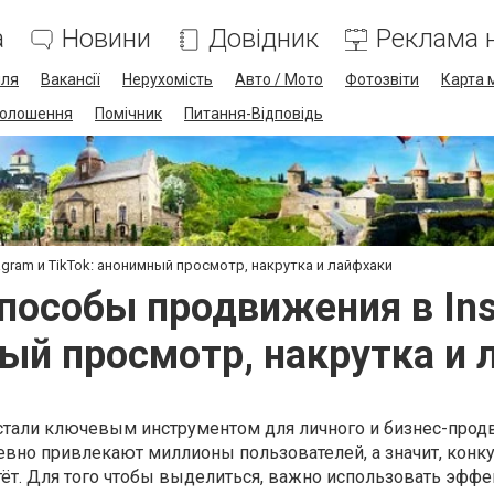
а
Новини
Довідник
Реклама н
лля
Вакансії
Нерухомість
Авто / Мото
Фотозвіти
Карта 
олошення
Помічник
Питання-Відповідь
ram и TikTok: анонимный просмотр, накрутка и лайфхаки
особы продвижения в Inst
ый просмотр, накрутка и 
стали ключевым инструментом для личного и бизнес-прод
невно привлекают миллионы пользователей, а значит, конк
тёт. Для того чтобы выделиться, важно использовать эфф