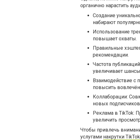
органично нарастить ауд
Создание уникальн
набирают популярно
Использование трен
повышает охваты.
Правильные хэштег
рекомендации.
Частота публикаций
увеличивает шансы 
Взаимодействие с п
повысить вовлечён
Коллаборации: Сов
новых подписчиков
Реклама в TikTok: 
увеличить просмот
Чтобы привлечь внимани
услугами
накрутки TikTok