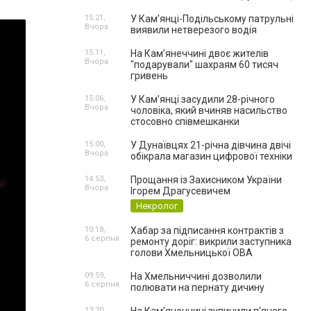
15:21,
У Кам’янці-Подільському патрульні
Вчора
виявили нетверезого водія
15:11,
На Камʼянеччині двоє жителів
Вчора
"подарували" шахраям 60 тисяч
гривень
15:06,
У Камʼянці засудили 28-річного
Вчора
чоловіка, який вчиняв насильство
стосовно співмешканки
15:00,
У Дунаївцях 21-річна дівчина двічі
Вчора
обікрала магазин цифрової техніки
14:53,
Прощання із Захисником України
Вчора
Ігорем Драгусевичем
Некролог
10:18,
Хабар за підписання контрактів з
6 серпня
ремонту доріг: викрили заступника
голови Хмельницької ОВА
09:59,
На Хмельниччині дозволили
6 серпня
полювати на пернату дичину
13:20,