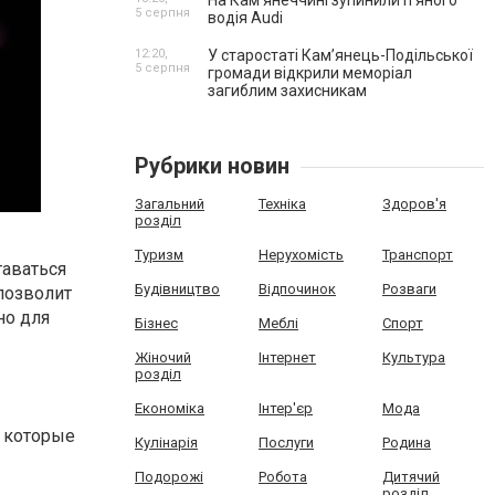
На Камʼянеччині зупинили п'яного
5 серпня
водія Audi
12:20,
У старостаті Кам’янець-Подільської
5 серпня
громади відкрили меморіал
загиблим захисникам
Рубрики новин
Загальний
Техніка
Здоров'я
розділ
Туризм
Нерухомість
Транспорт
таваться
Будівництво
Відпочинок
Розваги
 позволит
но для
Бізнес
Меблі
Спорт
Жіночий
Інтернет
Культура
розділ
Економіка
Інтер'єр
Мода
, которые
Кулінарія
Послуги
Родина
Подорожі
Робота
Дитячий
розділ