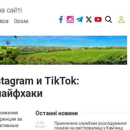
а сайті
міста
Погода
agram и TikTok:
лайфхаки
Останні новини
вижения.
уренция за
15:30,
Призначено службове розслідування
ективные
Вчора
пожежі на сміттєзвалищі у Кам’янці