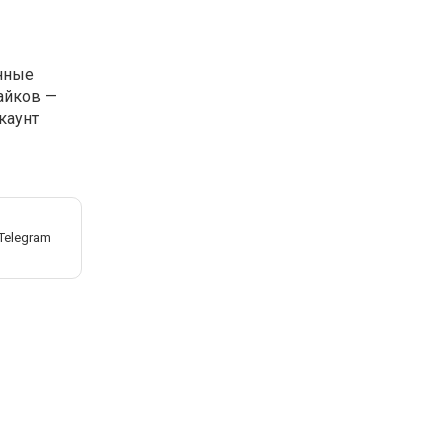
енные
айков —
каунт