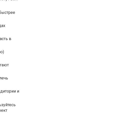
 быстрее
дах
асть в
ю)
огают
лечь
удитории и
ьзуйтесь
фект