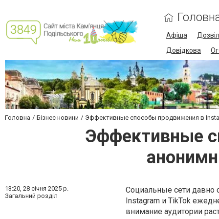
Головн
Афіша
Дозві
Довідкова
Ог
Головна
Бізнес новини
Эффективные способы продвижения в Instag
Эффективные сп
анонимн
13:20,
28 січня 2025 р.
Социальные сети давно 
Загальний розділ
Instagram и TikTok ежед
внимание аудитории рас