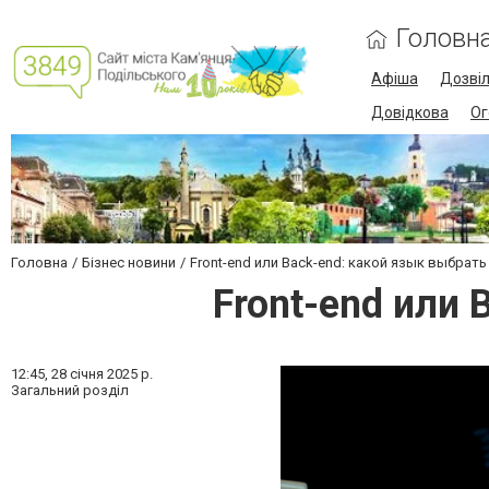
Головн
Афіша
Дозві
Довідкова
Ог
Головна
Бізнес новини
Front-end или Back-end: какой язык выбрать
Front-end или 
12:45,
28 січня 2025 р.
Загальний розділ