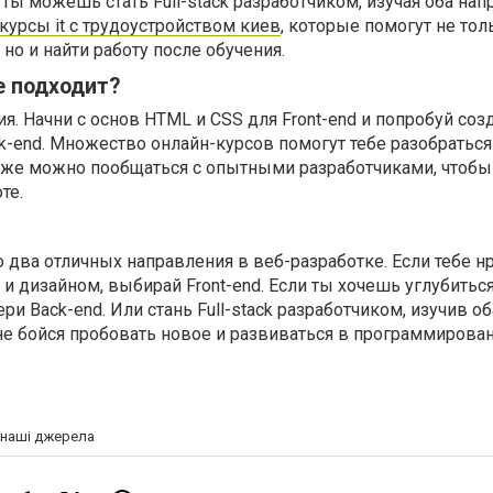
ты можешь стать Full-stack разработчиком, изучая оба нап
курсы it с трудоустройством киев
, которые помогут не тол
но и найти работу после обучения.
е подходит?
я. Начни с основ HTML и CSS для Front-end и попробуй соз
ck-end. Множество онлайн-курсов помогут тебе разобратьс
кже можно пообщаться с опытными разработчиками, чтобы 
те.
то два отличных направления в веб-разработке. Если тебе н
и дизайном, выбирай Front-end. Если ты хочешь углубиться
и Back-end. Или стань Full-stack разработчиком, изучив об
не бойся пробовать новое и развиваться в программирова
а наші джерела