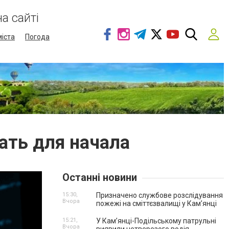
а сайті
міста
Погода
рать для начала
Останні новини
15:30,
Призначено службове розслідування
Вчора
пожежі на сміттєзвалищі у Кам’янці
15:21,
У Кам’янці-Подільському патрульні
Вчора