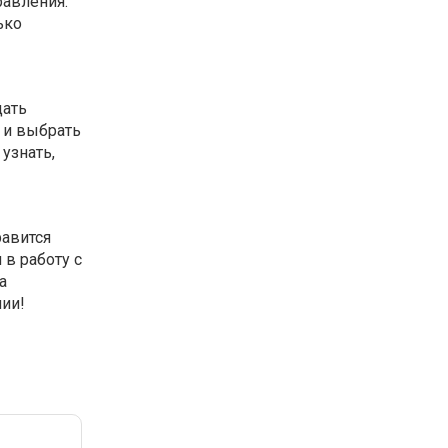
равления.
ько
дать
я и выбрать
узнать,
равится
 в работу с
а
нии!