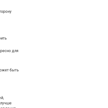
сторону
оить
ересно для
может быть
й,
 лучше