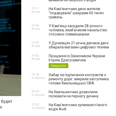
виявили нетверезого водія
15:11,
На Камʼянеччині двоє жителів
Вчора
"подарували" шахраям 60 тисяч
гривень
15:06,
У Камʼянці засудили 28-річного
Вчора
чоловіка, який вчиняв насильство
стосовно співмешканки
15:00,
У Дунаївцях 21-річна дівчина двічі
Вчора
обікрала магазин цифрової техніки
14:53,
Прощання із Захисником України
Вчора
Ігорем Драгусевичем
Некролог
10:18,
Хабар за підписання контрактів з
6 серпня
ремонту доріг: викрили заступника
голови Хмельницької ОВА
09:59,
На Хмельниччині дозволили
6 серпня
полювати на пернату дичину
 будет
13:20,
На Камʼянеччині зупинили п'яного
х
5 серпня
водія Audi