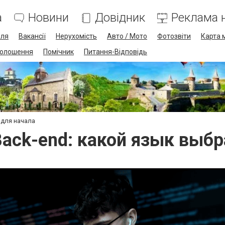
а
Новини
Довідник
Реклама н
лля
Вакансії
Нерухомість
Авто / Мото
Фотозвіти
Карта 
олошення
Помічник
Питання-Відповідь
 для начала
Back-end: какой язык выб