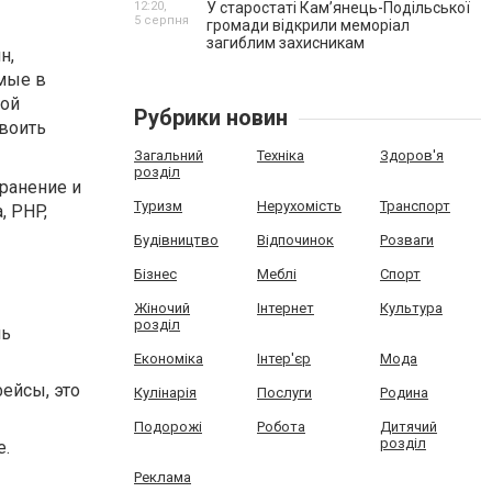
12:20,
У старостаті Кам’янець-Подільської
5 серпня
громади відкрили меморіал
загиблим захисникам
н,
емые в
той
Рубрики новин
своить
Загальний
Техніка
Здоров'я
розділ
хранение и
Туризм
Нерухомість
Транспорт
, PHP,
Будівництво
Відпочинок
Розваги
Бізнес
Меблі
Спорт
Жіночий
Інтернет
Культура
розділ
нь
Економіка
Інтер'єр
Мода
фейсы, это
Кулінарія
Послуги
Родина
Подорожі
Робота
Дитячий
розділ
е.
Реклама