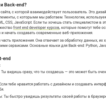
 и Back-end?
б-сайта, с которой взаимодействует пользователь. Это дизай
элементы, с которыми мы работаем. Технологии, использу
ML, CSS, JavaScript. Если ты хочешь стать специалистом в э
ожество
front end developer курсов
, которые помогут тебе о
 и начать создавать современные веб-приложения.
 часть приложения. Она отвечает за обработку данных, их 
ми сервисами. Основные языки для Back-end: Python, Java
t-end
:
 Ты видишь сразу, что ты создаешь — это может быть оче
Если тебе нравится работать с дизайном и создавать интер
бя.
: Ты быстро увидишь результаты своей работы в браузер