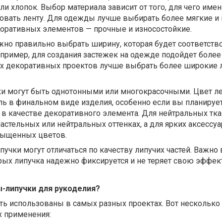
ли хлопок. Выбор материала зависит от того, для чего име
овать ленту. Для одежды лучше выбирать более мягкие и
коративных элементов — прочные и износостойкие.
жно правильно выбрать ширину, которая будет соответств
пример, для создания застежек на одежде подойдет более
ших декоративных проектов лучше выбрать более широкие 
ки могут быть однотонными или многокрасочными. Цвет л
ь в финальном виде изделия, особенно если вы планируе
 в качестве декоративного элемента. Для нейтральных тк
астельных или нейтральных оттенках, а для ярких аксессу
сыщенных цветов.
пучки могут отличаться по качеству липучих частей. Важно
орых липучка надежно фиксируется и не теряет свою эффе
ы-липучки для рукоделия?
ть использованы в самых разных проектах. Вот несколько
х применения: