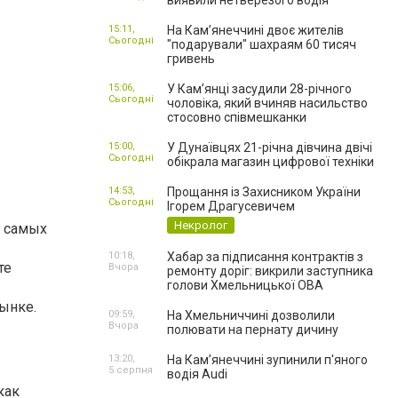
виявили нетверезого водія
15:11,
На Камʼянеччині двоє жителів
Сьогодні
"подарували" шахраям 60 тисяч
гривень
15:06,
У Камʼянці засудили 28-річного
Сьогодні
чоловіка, який вчиняв насильство
стосовно співмешканки
15:00,
У Дунаївцях 21-річна дівчина двічі
Сьогодні
обікрала магазин цифрової техніки
14:53,
Прощання із Захисником України
Сьогодні
Ігорем Драгусевичем
Некролог
в самых
10:18,
Хабар за підписання контрактів з
те
Вчора
ремонту доріг: викрили заступника
голови Хмельницької ОВА
ынке.
09:59,
На Хмельниччині дозволили
Вчора
полювати на пернату дичину
13:20,
На Камʼянеччині зупинили п'яного
5 серпня
водія Audi
как