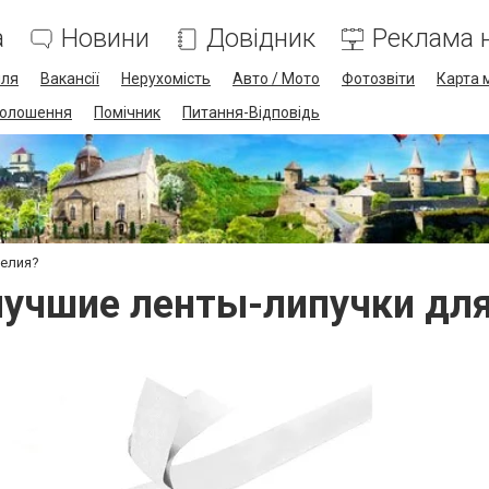
а
Новини
Довідник
Реклама н
лля
Вакансії
Нерухомість
Авто / Мото
Фотозвіти
Карта 
олошення
Помічник
Питання-Відповідь
делия?
лучшие ленты-липучки дл