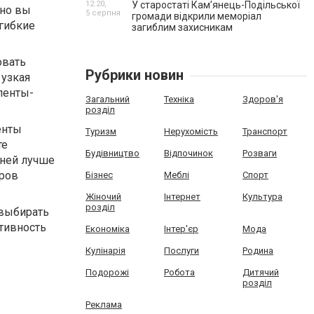
12:20,
У старостаті Кам’янець-Подільської
нно вы
5 серпня
громади відкрили меморіал
 гибкие
загиблим захисникам
овать
Рубрики новин
 узкая
ленты-
Загальний
Техніка
Здоров'я
розділ
енты
Туризм
Нерухомість
Транспорт
те
Будівництво
Відпочинок
Розваги
аней лучше
аров
Бізнес
Меблі
Спорт
Жіночий
Інтернет
Культура
розділ
 выбирать
ктивность
Економіка
Інтер'єр
Мода
Кулінарія
Послуги
Родина
Подорожі
Робота
Дитячий
розділ
Реклама