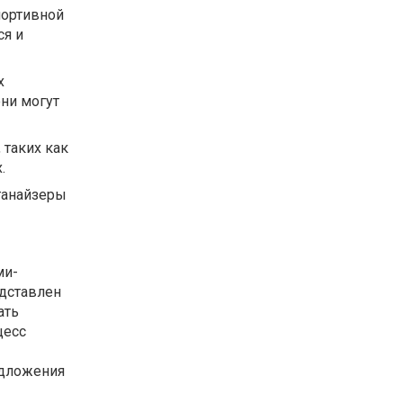
портивной
ся и
х
они могут
 таких как
.
ганайзеры
ми-
едставлен
ать
цесс
едложения