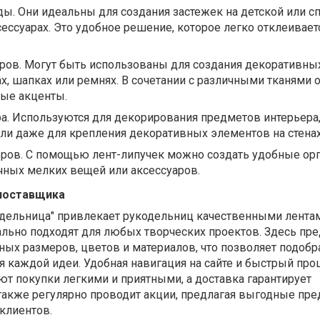
ы. Они идеальны для создания застежек на детской или с
сессуарах. Это удобное решение, которое легко отклеивает
ров. Могут быть использованы для создания декоративны
х, шапках или ремнях. В сочетании с различными тканями 
ные акценты.
а. Используются для декорирования предметов интерьера,
ли даже для крепления декоративных элементов на стенах
еров. С помощью лент-липучек можно создать удобные ор
чных мелких вещей или аксессуаров.
поставщика
дельница" привлекает рукодельниц качественными лента
ально подходят для любых творческих проектов. Здесь пр
ых размеров, цветов и материалов, что позволяет подобр
 каждой идеи. Удобная навигация на сайте и быстрый про
т покупки легкими и приятными, а доставка гарантирует
 также регулярно проводит акции, предлагая выгодные пр
клиентов.