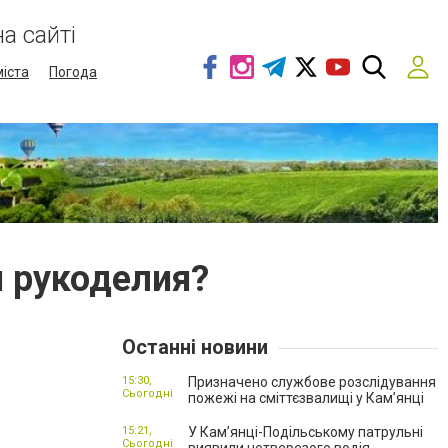
а сайті
міста
Погода
я рукоделия?
Останні новини
15:30,
Призначено службове розслідування
Сьогодні
пожежі на сміттєзвалищі у Кам’янці
15:21,
У Кам’янці-Подільському патрульні
Сьогодні