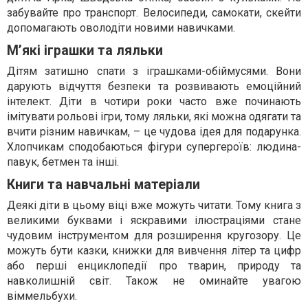
забувайте про транспорт. Велосипеди, самокати, скейти
допомагають оволодіти новими навичками.
М’які іграшки та ляльки
Дітям затишно спати з іграшками-обіймусями. Вони
дарують відчуття безпеки та розвивають емоційний
інтелект. Діти в чотири роки часто вже починають
імітувати рольові ігри, тому ляльки, які можна одягати та
вчити різним навичкам, – це чудова ідея для подарунка.
Хлопчикам сподобаються фігури супергероїв: людина-
павук, бетмен та інші.
Книги та навчальні матеріали
Деякі діти в цьому віці вже можуть читати. Тому книга з
великими буквами і яскравими ілюстраціями стане
чудовим інструментом для розширення кругозору. Це
можуть бути казки, книжки для вивчення літер та цифр
або перші енциклопедії про тварин, природу та
навколишній світ. Також не оминайте увагою
віммельбухи.