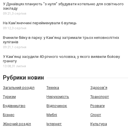
У Дунаївцях планують "з нуля" збудувати котельню для освітнього
закладу
09:21,
3 серпня
На Камʼянеччині перейменували 6 вулиць
09:12,
3 серпня
Вчинили бійку в парку: у Кам’янці затримали трьох неповнолітніх
хуліганів
09:21,
1 серпня
У Камʼянці засудили 40-річного чоловіка, у якого виявили бойову
гранату
13:08,
31 липня
Рубрики новин
Загальний розділ
Техніка
Здоров'я
Туризм
Нерухомість
Транспорт
Будівництво
Відпочинок
Розваги
Бізнес
Меблі
Спорт
Жіночий розділ
Інтернет
Культура