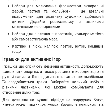
Набори для малювання. Фломастери, акварельні
фарби, пастелі та мольберти – це ідеальні
інструменти для розвитку художніх здібностей
дитини. Додайте розмальовку з великими
малюнками та завданнями.
Набори для ліплення – пластилін, кольорове тісто
або самозастигаюча маса.
Картини з піску, наліпок, паєток, ниток, камінців
тощо.
Іграшки для активних ігор
Іграшки, що сприяють фізичній активності, допоможуть
вивільнити енергію, а також розвивати координацію та
рухові навички. Якщо дитина цікавиться автомобілями,
їй сподобаються треки. Вибирайте великий набір з
різними частинами, які можна комбінувати для
створення цілих трас.
Для дозвілля на вулиці підійде на подарунок батут,
дитяча гірка, шведська стінка, басейн з кульками. Не