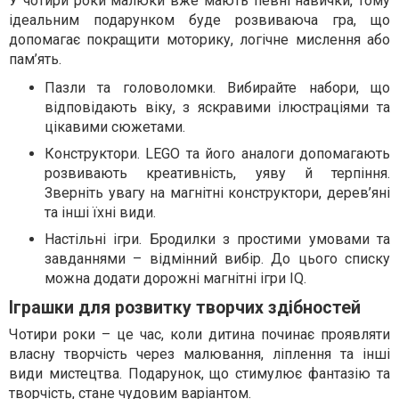
У чотири роки малюки вже мають певні навички, тому
ідеальним подарунком буде розвиваюча гра, що
допомагає покращити моторику, логічне мислення або
пам’ять.
Пазли та головоломки. Вибирайте набори, що
відповідають віку, з яскравими ілюстраціями та
цікавими сюжетами.
Конструктори. LEGO та його аналоги допомагають
розвивають креативність, уяву й терпіння.
Зверніть увагу на магнітні конструктори, дерев’яні
та інші їхні види.
Настільні ігри. Бродилки з простими умовами та
завданнями – відмінний вибір. До цього списку
можна додати дорожні магнітні ігри IQ.
Іграшки для розвитку творчих здібностей
Чотири роки – це час, коли дитина починає проявляти
власну творчість через малювання, ліплення та інші
види мистецтва. Подарунок, що стимулює фантазію та
творчість, стане чудовим варіантом.