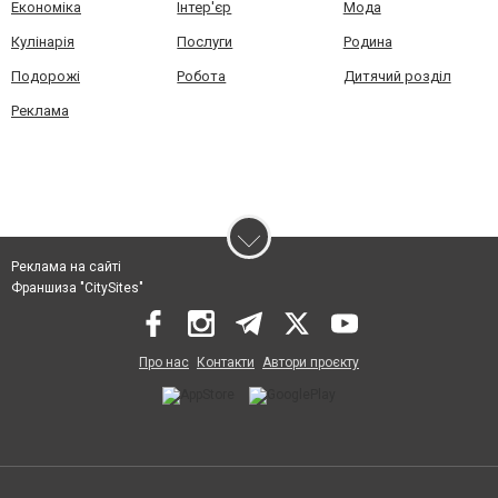
Економіка
Інтер'єр
Мода
Кулінарія
Послуги
Родина
Подорожі
Робота
Дитячий розділ
Реклама
Реклама на сайті
Франшиза "CitySites"
Про нас
Контакти
Автори проєкту