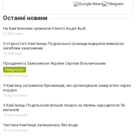
Останні новини
На Камʼянеччині зупинили п'яного водія Audi
13:20,
Вчора
У старостаті Кам’янець-Подільської громади відкрили меморіал
загиблим захисникам
12:20,
Вчора
Прощання із Захисником України Сергієм Вільчинським
Некролог
15:08,
4 серпня
У Кам’янці затримали буковинців, які організували схему втечі через
кордон
14:52,
4 серпня
У Кам’янець-Подільській міській лікарні за липень народилося 56
малюків
10:24,
4 серпня
Частина Кам'янця залишилась без води
10:14,
4 серпня