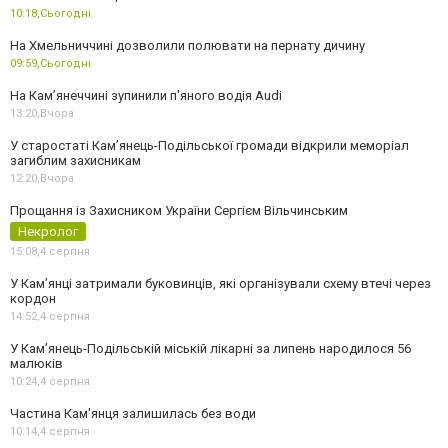
10:18,
Сьогодні
На Хмельниччині дозволили полювати на пернату дичину
09:59,
Сьогодні
На Камʼянеччині зупинили п'яного водія Audi
13:20,
Вчора
У старостаті Кам’янець-Подільської громади відкрили меморіал
загиблим захисникам
12:20,
Вчора
Прощання із Захисником України Сергієм Вільчинським
Некролог
15:08,
4 серпня
У Кам’янці затримали буковинців, які організували схему втечі через
кордон
14:52,
4 серпня
У Кам’янець-Подільській міській лікарні за липень народилося 56
малюків
10:24,
4 серпня
Частина Кам'янця залишилась без води
10:14,
4 серпня