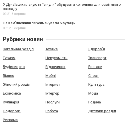
У Дунаївцях планують "з нуля" збудувати котельню для освітнього
закладу
09:21,
3 серпня
На Камʼянеччині перейменували 6 вулиць
09:12,
3 серпня
Рубрики новин
Загальний розділ
Техніка
Здоров'я
Туризм
Нерухомість
Транспорт
Будівництво
Відпочинок
Розваги
Бізнес
Меблі
Спорт
Жіночий розділ
Інтернет
Культура
Економіка
Інтер'єр
Мода
Кулінарія
Послуги
Родина
Подорожі
Робота
Дитячий розділ
Реклама