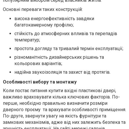
популярним вибором серед власників житла.
Основні переваги таких конструкцій:
висока енергоефективність завдяки
багатокамерному профілю;
стійкість до атмосферних впливів та перепадів
температур;
простота догляду та тривалий термін експлуатації;
різноманітність дизайнерських рішень та
кольорових варіантів;
надійна звукоізоляція та захист від протягів.
Особливості вибору та монтажу
Коли постає питання купити вхідні пластикові двері,
важливо враховувати кілька ключових факторів. По-
перше, необхідно правильно визначити розміри
дверного проєму та врахувати особливості приміщення.
По-друге, звернути увагу на якість фурнітури та
замкових механізмів, адже від них залежить безпека та
зручність експлуатації. На сайті мережі салонів