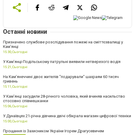
Останні новини
Призначено службове розслідування пожежі на сміттєзвалищі у
Кам’янці
15:30,
Сьогодні
У Кам’янці-Подільському патрульні виявили нетверезого водія
15:21,
Сьогодні
На Камʼянеччині двоє жителів "подарували" шахраям 60 тисяч
гривень
15:11,
Сьогодні
У Камʼянці засудили 28-річного чоловіка, який вчиняв насильство
стосовно співмешканки
15:06,
Сьогодні
У Дунаївцях 21-річна дівчина двічі обікрала магазин цифрової техніки
15:00,
Сьогодні
Прощання із Захисником України Ігорем Драгусевичем