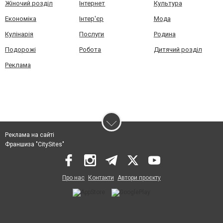
Жіночий розділ
Інтернет
Культура
Економіка
Інтер'єр
Мода
Кулінарія
Послуги
Родина
Подорожі
Робота
Дитячий розділ
Реклама
Реклама на сайті
Франшиза "CitySites"
Про нас
Контакти
Автори проєкту