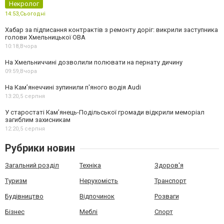
Некролог
14:53,
Сьогодні
Хабар за підписання контрактів з ремонту доріг: викрили заступника
голови Хмельницької ОВА
10:18,
Вчора
На Хмельниччині дозволили полювати на пернату дичину
09:59,
Вчора
На Камʼянеччині зупинили п'яного водія Audi
13:20,
5 серпня
У старостаті Кам’янець-Подільської громади відкрили меморіал
загиблим захисникам
12:20,
5 серпня
Рубрики новин
Загальний розділ
Техніка
Здоров'я
Туризм
Нерухомість
Транспорт
Будівництво
Відпочинок
Розваги
Бізнес
Меблі
Спорт