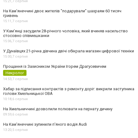
15:21,
7 серпня
На Камʼянеччині двоє жителів "подарували" шахраям 60 тисяч
гривень
15:11,
7 серпня
У Камʼянці засудили 28-річного чоловіка, який вчиняв насильство
стосовно співмешканки
15:06,
7 серпня
У Дунаївцях 21-річна дівчина двічі обікрала магазин цифрової техніки
15:00,
7 серпня
Прощання із Захисником України Ігорем Драгусевичем
Некролог
14:53,
7 серпня
Хабар за підписання контрактів з ремонту доріг: викрили заступника
голови Хмельницької ОВА
10:18,
6 серпня
На Хмельниччині дозволили полювати на пернату дичину
09:59,
6 серпня
На Камʼянеччині зупинили п'яного водія Audi
13:20,
5 серпня