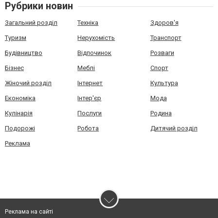
Рубрики новин
Загальний розділ
Техніка
Здоров'я
Туризм
Нерухомість
Транспорт
Будівництво
Відпочинок
Розваги
Бізнес
Меблі
Спорт
Жіночий розділ
Інтернет
Культура
Економіка
Інтер'єр
Мода
Кулінарія
Послуги
Родина
Подорожі
Робота
Дитячий розділ
Реклама
Реклама на сайті