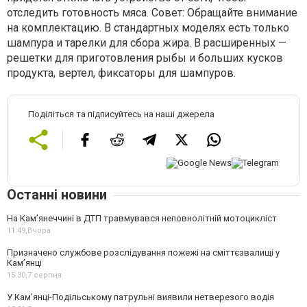
отследить готовность мяса. Совет: Обращайте внимание
на комплектацию. В стандартных моделях есть только
шампура и тарелки для сбора жира. В расширенных —
решетки для приготовления рыбы и больших кусков
продукта, вертел, фиксаторы для шампуров.
Поділіться та підписуйтесь на наші джерела
Останні новини
На Кам’янеччині в ДТП травмувався неповнолітній мотоцикліст
11:49,
Вчора
Призначено службове розслідування пожежі на сміттєзвалищі у
Кам’янці
15:30,
7 серпня
У Кам’янці-Подільському патрульні виявили нетверезого водія