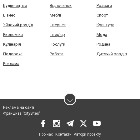
Будівництво
Відпочинок
Розваги
Бізнес
Меблі
Спорт
Жіночий розділ
Інтернет
Культура
Економіка
Інтер'єр
Мода
Кулінарія
Послуги
Родина
Подорожі
Робота
Дитячий розділ
Реклама
Реклама на сайті
Франшиза "CitySites"
Про нас
Контакти
Автори проєкту