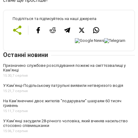
стане ще простіше!
Поділіться та підписуйтесь на наші джерела
Останні новини
Призначено службове розслідування пожежі на сміттєзвалищі у
Кам’янці
15:30,
7 серпня
У Кам’янці-Подільському патрульні виявили нетверезого водія
15:21,
7 серпня
На Камʼянеччині двоє жителів "подарували" шахраям 60 тисяч
гривень
15:11,
7 серпня
У Камʼянці засудили 28-річного чоловіка, який вчиняв насильство
стосовно співмешканки
15:06,
7 серпня