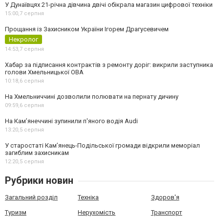
У Дунаївцях 21-річна дівчина двічі обікрала магазин цифрової техніки
15:00,
7 серпня
Прощання із Захисником України Ігорем Драгусевичем
Некролог
14:53,
7 серпня
Хабар за підписання контрактів з ремонту доріг: викрили заступника
голови Хмельницької ОВА
10:18,
6 серпня
На Хмельниччині дозволили полювати на пернату дичину
09:59,
6 серпня
На Камʼянеччині зупинили п'яного водія Audi
13:20,
5 серпня
У старостаті Кам’янець-Подільської громади відкрили меморіал
загиблим захисникам
12:20,
5 серпня
Рубрики новин
Загальний розділ
Техніка
Здоров'я
Туризм
Нерухомість
Транспорт