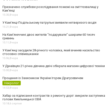
Призначено службове розслідування пожежі на сміттєзвалищі у
Кам’янці
15:30,
Вчора
У Кам’янці-Подільському патрульні виявили нетверезого водія
15:21,
Вчора
На Камʼянеччині двоє жителів "подарували" шахраям 60 тисяч
гривень
15:11,
Вчора
У Камʼянці засудили 28-річного чоловіка, який вчиняв насильство
стосовно співмешканки
15:06,
Вчора
У Дунаївцях 21-річна дівчина двічі обікрала магазин цифрової техніки
15:00,
Вчора
Прощання із Захисником України Ігорем Драгусевичем
Некролог
14:53,
Вчора
Хабар за підписання контрактів з ремонту доріг: викрили заступника
голови Хмельницької ОВА
10:18,
6 серпня