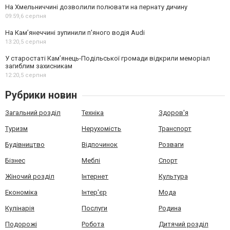
На Хмельниччині дозволили полювати на пернату дичину
09:59,
6 серпня
На Камʼянеччині зупинили п'яного водія Audi
13:20,
5 серпня
У старостаті Кам’янець-Подільської громади відкрили меморіал
загиблим захисникам
12:20,
5 серпня
Рубрики новин
Загальний розділ
Техніка
Здоров'я
Туризм
Нерухомість
Транспорт
Будівництво
Відпочинок
Розваги
Бізнес
Меблі
Спорт
Жіночий розділ
Інтернет
Культура
Економіка
Інтер'єр
Мода
Кулінарія
Послуги
Родина
Подорожі
Робота
Дитячий розділ