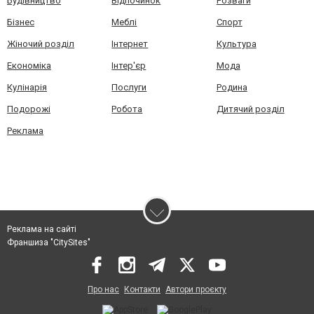
Будівництво
Відпочинок
Розваги
Бізнес
Меблі
Спорт
Жіночий розділ
Інтернет
Культура
Економіка
Інтер'єр
Мода
Кулінарія
Послуги
Родина
Подорожі
Робота
Дитячий розділ
Реклама
Реклама на сайті
Франшиза "CitySites"
Про нас
Контакти
Автори проєкту