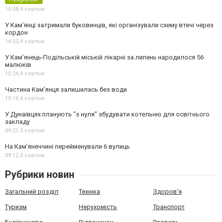
15:08,
4 серпня
У Кам’янці затримали буковинців, які організували схему втечі через
кордон
14:52,
4 серпня
У Кам’янець-Подільській міській лікарні за липень народилося 56
малюків
10:24,
4 серпня
Частина Кам'янця залишилась без води
10:14,
4 серпня
У Дунаївцях планують "з нуля" збудувати котельню для освітнього
закладу
09:21,
3 серпня
На Камʼянеччині перейменували 6 вулиць
09:12,
3 серпня
Рубрики новин
Загальний розділ
Техніка
Здоров'я
Туризм
Нерухомість
Транспорт