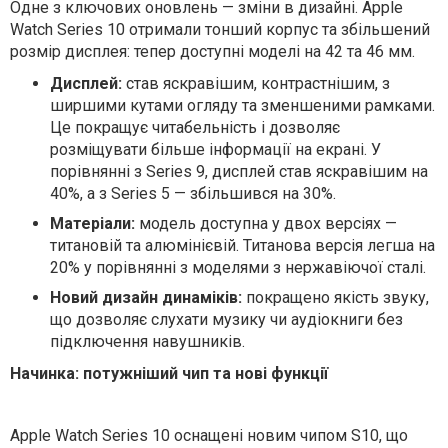
Одне з ключових оновлень — зміни в дизайні. Apple
Watch Series 10 отримали тонший корпус та збільшений
розмір дисплея: тепер доступні моделі на 42 та 46 мм.
Дисплей:
став яскравішим, контрастнішим, з
ширшими кутами огляду та зменшеними рамками.
Це покращує читабельність і дозволяє
розміщувати більше інформації на екрані. У
порівнянні з Series 9, дисплей став яскравішим на
40%, а з Series 5 — збільшився на 30%.
Матеріали:
модель доступна у двох версіях —
титановій та алюмінієвій. Титанова версія легша на
20% у порівнянні з моделями з нержавіючої сталі.
Новий дизайн динаміків:
покращено якість звуку,
що дозволяє слухати музику чи аудіокниги без
підключення навушників.
Начинка: потужніший чип та нові функції
Apple Watch Series 10 оснащені новим чипом S10, що