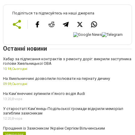
Поділіться та підписуйтесь на наші джерела
Останні новини
Хабар за підписання контрактів з ремонту доріг: викрили заступника
голови Хмельницької ОВА
10:18,
Сьогодні
На Хмельниччині дозволили полювати на пернату дичину
09:59,
Сьогодні
На Камʼянеччині зупинили п'яного водія Audi
13:20,
Вчора
У старостаті Кам’янець-Подільської громади відкрили меморіал
загиблим захисникам
12:20,
Вчора
Прощання із Захисником України Сергієм Вільчинським
Некролог